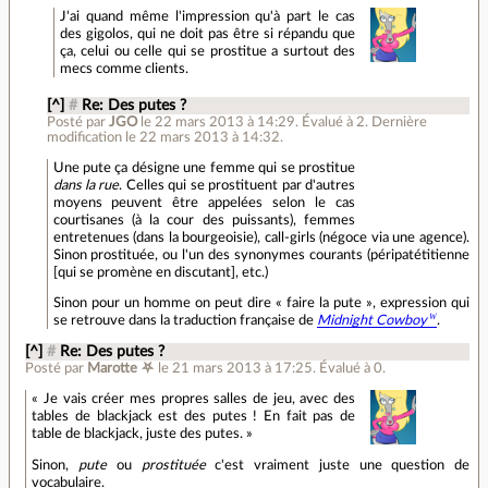
J'ai quand même l'impression qu'à part le cas
des gigolos, qui ne doit pas être si répandu que
ça, celui ou celle qui se prostitue a surtout des
mecs comme clients.
[^]
#
Re: Des putes ?
Posté par
JGO
le 22 mars 2013 à 14:29
.
Évalué à
2
.
Dernière
modification le 22 mars 2013 à 14:32.
Une pute ça désigne une femme qui se prostitue
dans la rue
. Celles qui se prostituent par d'autres
moyens peuvent être appelées selon le cas
courtisanes (à la cour des puissants), femmes
entretenues (dans la bourgeoisie), call-girls (négoce via une agence).
Sinon prostituée, ou l'un des synonymes courants (péripatétitienne
[qui se promène en discutant], etc.)
Sinon pour un homme on peut dire « faire la pute », expression qui
se retrouve dans la traduction française de
Midnight Cowboy
.
[^]
#
Re: Des putes ?
Posté par
Marotte ⛧
le 21 mars 2013 à 17:25
.
Évalué à
0
.
« Je vais créer mes propres salles de jeu, avec des
tables de blackjack est des putes ! En fait pas de
table de blackjack, juste des putes. »
Sinon,
pute
ou
prostituée
c'est vraiment juste une question de
vocabulaire.