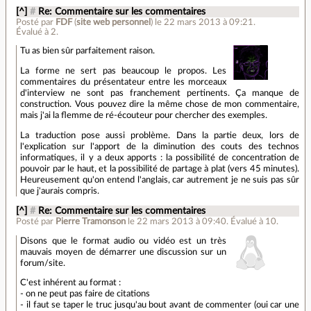
[^]
#
Re: Commentaire sur les commentaires
Posté par
FDF
(
site web personnel
)
le 22 mars 2013 à 09:21
.
Évalué à
2
.
Tu as bien sûr parfaitement raison.
La forme ne sert pas beaucoup le propos. Les
commentaires du présentateur entre les morceaux
d'interview ne sont pas franchement pertinents. Ça manque de
construction. Vous pouvez dire la même chose de mon commentaire,
mais j'ai la flemme de ré-écouteur pour chercher des exemples.
La traduction pose aussi problème. Dans la partie deux, lors de
l'explication sur l'apport de la diminution des couts des technos
informatiques, il y a deux apports : la possibilité de concentration de
pouvoir par le haut, et la possibilité de partage à plat (vers 45 minutes).
Heureusement qu'on entend l'anglais, car autrement je ne suis pas sûr
que j'aurais compris.
[^]
#
Re: Commentaire sur les commentaires
Posté par
Pierre Tramonson
le 22 mars 2013 à 09:40
.
Évalué à
10
.
Disons que le format audio ou vidéo est un très
mauvais moyen de démarrer une discussion sur un
forum/site.
C'est inhérent au format :
- on ne peut pas faire de citations
- il faut se taper le truc jusqu'au bout avant de commenter (oui car une