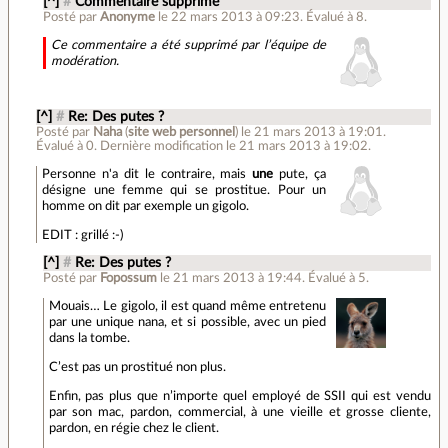
[^]
#
Commentaire supprimé
Posté par
Anonyme
le 22 mars 2013 à 09:23
.
Évalué à
8
.
Ce commentaire a été supprimé par l’équipe de
modération.
[^]
#
Re: Des putes ?
Posté par
Naha
(
site web personnel
)
le 21 mars 2013 à 19:01
.
Évalué à
0
.
Dernière modification le 21 mars 2013 à 19:02.
Personne n'a dit le contraire, mais
une
pute, ça
désigne une femme qui se prostitue. Pour un
homme on dit par exemple un gigolo.
EDIT : grillé :-)
[^]
#
Re: Des putes ?
Posté par
Fopossum
le 21 mars 2013 à 19:44
.
Évalué à
5
.
Mouais… Le gigolo, il est quand même entretenu
par une unique nana, et si possible, avec un pied
dans la tombe.
C’est pas un prostitué non plus.
Enfin, pas plus que n’importe quel employé de SSII qui est vendu
par son mac, pardon, commercial, à une vieille et grosse cliente,
pardon, en régie chez le client.