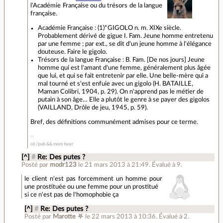
l'Académie Française ou du trésors de la langue
française.
Académie Française : (1)*GIGOLO n. m. XIXe siècle.
Probablement dérivé de gigue I. Fam. Jeune homme entretenu
par une femme ; par ext., se dit d'un jeune homme à l'élégance
douteuse. Faire le gigolo.
Trésors de la langue Française : B. Fam. [De nos jours] Jeune
homme qui est l'amant d'une femme, généralement plus âgée
que lui, et qui se fait entretenir par elle. Une belle-mère qui a
mal tourné et s'est enfuie avec un gigolo (H. BATAILLE,
Maman Colibri, 1904, p. 29). On n'apprend pas le métier de
putain à son âge… Elle a plutôt le genre à se payer des gigolos
(VAILLAND, Drôle de jeu, 1945, p. 59).
Bref, des définitions communément admises pour ce terme.
cd /pub && more beer
[^]
#
Re: Des putes ?
Posté par
modr123
le 21 mars 2013 à 21:49
.
Évalué à
9
.
le client n'est pas forcemment un homme pour
une prostituée ou une femme pour un prostitué
si ce n'est pas de l'homophobie ça
[^]
#
Re: Des putes ?
Posté par
Marotte ⛧
le 22 mars 2013 à 10:36
.
Évalué à
2
.