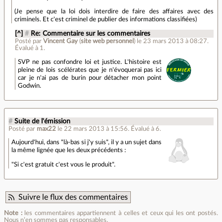
(Je pense que la loi dois interdire de faire des affaires avec des
criminels. Et c'est criminel de publier des informations classifiées)
[^]
#
Re: Commentaire sur les commentaires
Posté par
Vincent Gay
(
site web personnel
)
le 23 mars 2013 à 08:27
.
Évalué à
1
.
SVP ne pas confondre loi et justice. L'histoire est
pleine de lois scélérates que je n'évoquerai pas ici
car je n'ai pas de burin pour détacher mon point
Godwin.
#
Suite de l'émission
Posté par
max22
le 22 mars 2013 à 15:56
.
Évalué à
6
.
Aujourd'hui, dans "là-bas si j'y suis", il y a un sujet dans
la même lignée que les deux précédents :
"Si c'est gratuit c'est vous le produit".
Suivre le flux des commentaires
Note :
les commentaires appartiennent à celles et ceux qui les ont postés.
Nous n’en sommes pas responsables.