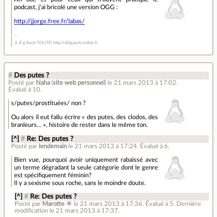
podcast, j'ai bricolé une version OGG :
http://jjorge.free.fr/labas/
⚓ À g'Auch TOUTE! http://afdgauch.online.fr
#
Des putes ?
Posté par
Naha
(
site web personnel
)
le 21 mars 2013 à 17:02
.
Évalué à
10
.
s/putes/prostituées/ non ?
Ou alors il eut fallu écrire « des putes, des clodos, des
branleurs… », histoire de rester dans le même ton.
[^]
#
Re: Des putes ?
Posté par
lendemain
le 21 mars 2013 à 17:24
.
Évalué à
6
.
Bien vue, pourquoi avoir uniquement rabaissé avec
un terme dégradant la seule catégorie dont le genre
est spécifiquement féminin?
Il y a sexisme sous roche, sans le moindre doute.
[^]
#
Re: Des putes ?
Posté par
Marotte ⛧
le 21 mars 2013 à 17:36
.
Évalué à
5
.
Dernière
modification le 21 mars 2013 à 17:37.