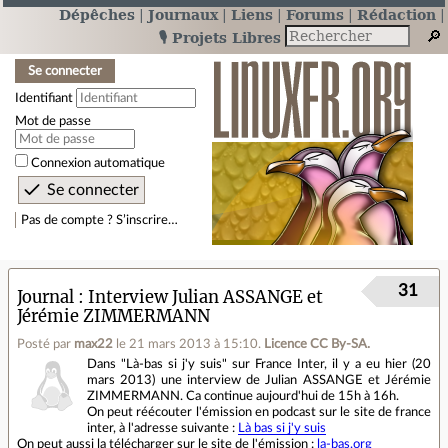
Dépêches
Journaux
Liens
Forums
Rédaction
🎙️ Projets Libres
Se connecter
Identifiant
Mot de passe
Connexion automatique
Pas de compte ? S’inscrire…
31
Journal
Interview Julian ASSANGE et
Jérémie ZIMMERMANN
Posté par
max22
le 21 mars 2013 à 15:10
.
Licence CC By‑SA.
Dans "Là-bas si j'y suis" sur France Inter, il y a eu hier (20
mars 2013) une interview de Julian ASSANGE et Jérémie
ZIMMERMANN. Ca continue aujourd'hui de 15h à 16h.
On peut réécouter l'émission en podcast sur le site de france
inter, à l'adresse suivante :
Là bas si j'y suis
On peut aussi la télécharger sur le site de l'émission :
la-bas.org