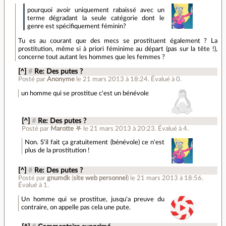
pourquoi avoir uniquement rabaissé avec un
terme dégradant la seule catégorie dont le
genre est spécifiquement féminin?
Tu es au courant que des mecs se prostituent également ? La
prostitution, même si à priori féminime au départ (pas sur la tête !),
concerne tout autant les hommes que les femmes ?
[^]
#
Re: Des putes ?
Posté par
Anonyme
le 21 mars 2013 à 18:24
.
Évalué à
0
.
un homme qui se prostitue c'est un bénévole
[^]
#
Re: Des putes ?
Posté par
Marotte ⛧
le 21 mars 2013 à 20:23
.
Évalué à
4
.
Non. S'il fait ça gratuitement (bénévole) ce n'est
plus de la prostitution !
[^]
#
Re: Des putes ?
Posté par
gnumdk
(
site web personnel
)
le 21 mars 2013 à 18:56
.
Évalué à
1
.
Un homme qui se prostitue, jusqu'a preuve du
contraire, on appelle pas cela une pute.