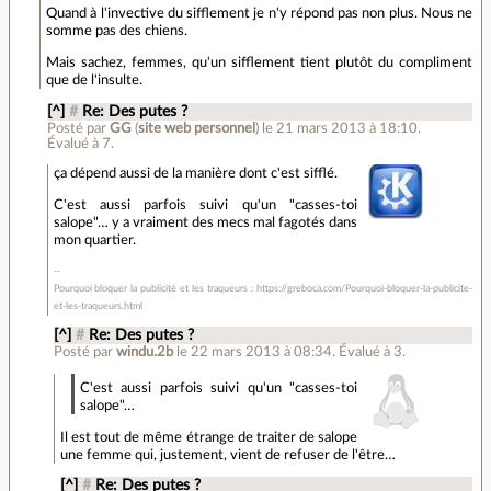
Quand à l'invective du sifflement je n'y répond pas non plus. Nous ne
somme pas des chiens.
Mais sachez, femmes, qu'un sifflement tient plutôt du compliment
que de l'insulte.
[^]
#
Re: Des putes ?
Posté par
GG
(
site web personnel
)
le 21 mars 2013 à 18:10
.
Évalué à
7
.
ça dépend aussi de la manière dont c'est sifflé.
C'est aussi parfois suivi qu'un "casses-toi
salope"… y a vraiment des mecs mal fagotés dans
mon quartier.
Pourquoi bloquer la publicité et les traqueurs : https://greboca.com/Pourquoi-bloquer-la-publicite-
et-les-traqueurs.html
[^]
#
Re: Des putes ?
Posté par
windu.2b
le 22 mars 2013 à 08:34
.
Évalué à
3
.
C'est aussi parfois suivi qu'un "casses-toi
salope"…
Il est tout de même étrange de traiter de salope
une femme qui, justement, vient de refuser de l'être…
[^]
#
Re: Des putes ?