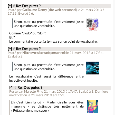
[^]
#
Re: Des putes ?
Posté par
Guillaume Denry
(
site web personnel
)
le 21 mars 2013 à
17:33
.
Évalué à
6
.
Sinon, pute ou prostituée c'est vraiment juste
une question de vocabulaire.
Comme "clodo" ou "SDF".
Et ?
Le commentaire porte
justement
sur un point de vocabulaire.
[^]
#
Re: Des putes ?
Posté par
Nitchevo
(
site web personnel
)
le 21 mars 2013 à 17:34
.
Évalué à
2
.
Sinon, pute ou prostituée c'est vraiment juste
une question de vocabulaire.
Le vocabulaire c'est aussi la différence entre
invective et insulte.
[^]
#
Re: Des putes ?
Posté par
Marotte ⛧
le 21 mars 2013 à 17:47
.
Évalué à
1
.
Dernière
modification le 21 mars 2013 à 17:51.
Eh c'est bien là où « Mademoiselle vous êtes
mignonne » se distingue très nettement de
« Pétasse viens me sucer »