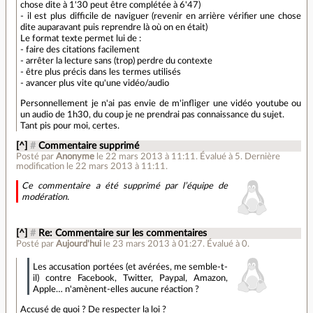
chose dite à 1'30 peut être complétée à 6'47)
- il est plus difficile de naviguer (revenir en arrière vérifier une chose
dite auparavant puis reprendre là où on en était)
Le format texte permet lui de :
- faire des citations facilement
- arrêter la lecture sans (trop) perdre du contexte
- être plus précis dans les termes utilisés
- avancer plus vite qu'une vidéo/audio
Personnellement je n'ai pas envie de m'infliger une vidéo youtube ou
un audio de 1h30, du coup je ne prendrai pas connaissance du sujet.
Tant pis pour moi, certes.
[^]
#
Commentaire supprimé
Posté par
Anonyme
le 22 mars 2013 à 11:11
.
Évalué à
5
.
Dernière
modification le 22 mars 2013 à 11:11.
Ce commentaire a été supprimé par l’équipe de
modération.
[^]
#
Re: Commentaire sur les commentaires
Posté par
Aujourd'hui
le 23 mars 2013 à 01:27
.
Évalué à
0
.
Les accusation portées (et avérées, me semble-t-
il) contre Facebook, Twitter, Paypal, Amazon,
Apple… n'amènent-elles aucune réaction ?
Accusé de quoi ? De respecter la loi ?