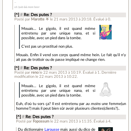
cd /pub && more beer
[^]
#
Re: Des putes ?
Posté par
Marotte ⛧
le 21 mars 2013 à 20:18
.
Évalué à
0
.
Mouais… Le gigolo, il est quand même
entretenu par une unique nana, et si
possible, avec un pied dans la tombe.
C’est pas un prostitué non plus.
Mouais. Enfin il vend son corps quand même hein. Le fait qu'il n'y
ait pas de trottoir ou de passe impliqué ne change rien.
[^]
#
Re: Des putes ?
Posté par
reno
le 22 mars 2013 à 10:19
.
Évalué à
1
.
Dernière
modification le 22 mars 2013 à 10:22.
Mouais… Le gigolo, il est quand même
entretenu par une unique nana, et si
possible, avec un pied dans la tombe.
Euh, d'où tu sors ça? Il est entretenu par
au moins
une femme(un
homme?) mais il peut bien sûr avoir plusieurs clientes(clients?)..
[^]
#
Re: Des putes ?
Posté par
Fopossum
le 22 mars 2013 à 11:35
.
Évalué à
4
.
Du dictionnaire
Larousse
mais aussi du dico de