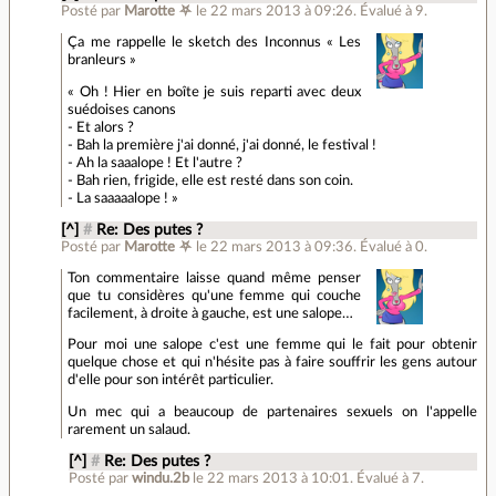
Posté par
Marotte ⛧
le 22 mars 2013 à 09:26
.
Évalué à
9
.
Ça me rappelle le sketch des Inconnus « Les
branleurs »
« Oh ! Hier en boîte je suis reparti avec deux
suédoises canons
- Et alors ?
- Bah la première j'ai donné, j'ai donné, le festival !
- Ah la saaalope ! Et l'autre ?
- Bah rien, frigide, elle est resté dans son coin.
- La saaaaalope ! »
[^]
#
Re: Des putes ?
Posté par
Marotte ⛧
le 22 mars 2013 à 09:36
.
Évalué à
0
.
Ton commentaire laisse quand même penser
que tu considères qu'une femme qui couche
facilement, à droite à gauche, est une salope…
Pour moi une salope c'est une femme qui le fait pour obtenir
quelque chose et qui n'hésite pas à faire souffrir les gens autour
d'elle pour son intérêt particulier.
Un mec qui a beaucoup de partenaires sexuels on l'appelle
rarement un salaud.
[^]
#
Re: Des putes ?
Posté par
windu.2b
le 22 mars 2013 à 10:01
.
Évalué à
7
.