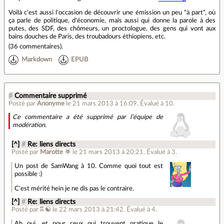
Voilà c'est aussi l'occasion de découvrir une émission un peu "à part", où
ça parle de politique, d'économie, mais aussi qui donne la parole à des
putes, des SDF, des chômeurs, un proctologue, des gens qui vont aux
bains douches de Paris, des troubadours éthiopiens, etc.
(
36 commentaires
).
Markdown
EPUB
#
Commentaire supprimé
Posté par
Anonyme
le 21 mars 2013 à 16:09
.
Évalué à
10
.
Ce commentaire a été supprimé par l’équipe de
modération.
[^]
#
Re: liens directs
Posté par
Marotte ⛧
le 21 mars 2013 à 20:21
.
Évalué à
3
.
Un post de SamWang à 10. Comme quoi tout est
possible :)
C'est mérité hein je ne dis pas le contraire.
[^]
#
Re: liens directs
Posté par
ʭ ☯
le 22 mars 2013 à 21:42
.
Évalué à
4
.
Ah oui, et pour ceux qui trouvent pratique le