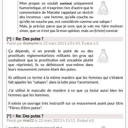
Mon propos se voulait
surtout
uniquement
humoristique, et n'exprime rien d'autre que le
commentaire de Marotte rappelant un sketch
des Inconnus : une femme, qu'elle couche ou
qu'elle ne couche pas, est considérée comme une salope !
Mais, je précise parce que je sens que je vais me faire moinser
sinon, que ce n'est pas là mon opinion, mais un (triste) constat
[^]
#
Re: Des putes ?
Posté par
Anonyme
le 22 mars 2013 à 01:43
.
Évalué à
3
.
Ça dépends, si on prends le point de vu des
prostitués réglementaristes militants (en gros qui
souhaitent que la prostitution soit encadrée plutôt
que réprimée), ils se définissent eux-même dans
leurs mouvement comme étant des putes.
Ils utilisent ce terme à la même manière que les femmes qui s'étaient
fait appeler les "salopes", dans la lutte pour l'avortement.
J'ai utilisé le masculin de manière à ce que ça inclut aussi bien les
femmes que les hommes.
Il existe un ouvrage très instructif sur ce mouvement ayant pour titre
"Fières d'être putes".
[^]
#
Re: Des putes ?
Posté par
max22
le 22 mars 2013 à 15:11
.
Évalué à
0
.