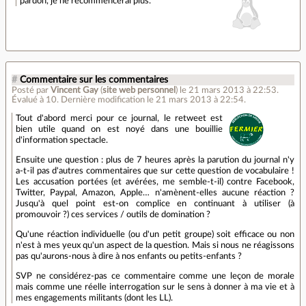
pardon, je ne recommencerai plus.
#
Commentaire sur les commentaires
Posté par
Vincent Gay
(
site web personnel
)
le 21 mars 2013 à 22:53
.
Évalué à
10
.
Dernière modification le 21 mars 2013 à 22:54.
Tout d'abord merci pour ce journal, le retweet est
bien utile quand on est noyé dans une bouillie
d'information spectacle.
Ensuite une question : plus de 7 heures après la parution du journal n'y
a-t-il pas d'autres commentaires que sur cette question de vocabulaire !
Les accusation portées (et avérées, me semble-t-il) contre Facebook,
Twitter, Paypal, Amazon, Apple… n'amènent-elles aucune réaction ?
Jusqu'à quel point est-on complice en continuant à utiliser (à
promouvoir ?) ces services / outils de domination ?
Qu'une réaction individuelle (ou d'un petit groupe) soit efficace ou non
n'est à mes yeux qu'un aspect de la question. Mais si nous ne réagissons
pas qu'aurons-nous à dire à nos enfants ou petits-enfants ?
SVP ne considérez-pas ce commentaire comme une leçon de morale
mais comme une réelle interrogation sur le sens à donner à ma vie et à
mes engagements militants (dont les LL).