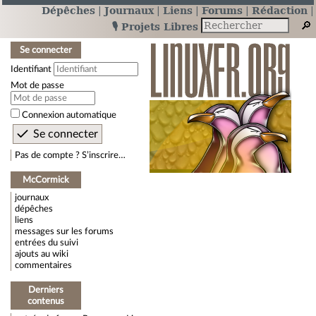
Dépêches
Journaux
Liens
Forums
Rédaction
🎙️ Projets Libres
Se connecter
Identifiant
Mot de passe
Connexion automatique
Pas de compte ? S’inscrire…
McCormick
journaux
dépêches
liens
messages sur les forums
entrées du suivi
ajouts au wiki
commentaires
Derniers
contenus