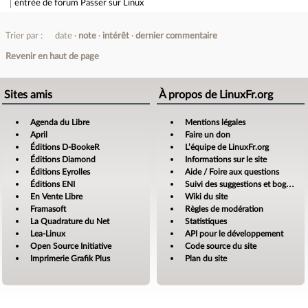
entrée de forum
Passer sur Linux
Trier par :
date
note
intérêt
dernier commentaire
Revenir en haut de page
Sites amis
À propos de LinuxFr.org
Agenda du Libre
Mentions légales
April
Faire un don
Éditions D-BookeR
L’équipe de LinuxFr.org
Éditions Diamond
Informations sur le site
Éditions Eyrolles
Aide / Foire aux questions
Éditions ENI
Suivi des suggestions et bogues
En Vente Libre
Wiki du site
Framasoft
Règles de modération
La Quadrature du Net
Statistiques
Lea-Linux
API pour le développement
Open Source Initiative
Code source du site
Imprimerie Grafik Plus
Plan du site