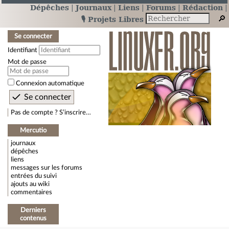
Dépêches
Journaux
Liens
Forums
Rédaction
🎙️ Projets Libres
Se connecter
Identifiant
Mot de passe
Connexion automatique
Pas de compte ? S’inscrire…
Mercutio
journaux
dépêches
liens
messages sur les forums
entrées du suivi
ajouts au wiki
commentaires
Derniers
contenus