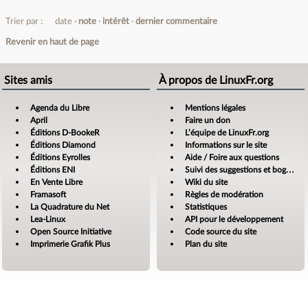
Trier par :
date
note
intérêt
dernier commentaire
Revenir en haut de page
Sites amis
À propos de LinuxFr.org
Agenda du Libre
Mentions légales
April
Faire un don
Éditions D-BookeR
L’équipe de LinuxFr.org
Éditions Diamond
Informations sur le site
Éditions Eyrolles
Aide / Foire aux questions
Éditions ENI
Suivi des suggestions et bogues
En Vente Libre
Wiki du site
Framasoft
Règles de modération
La Quadrature du Net
Statistiques
Lea-Linux
API pour le développement
Open Source Initiative
Code source du site
Imprimerie Grafik Plus
Plan du site