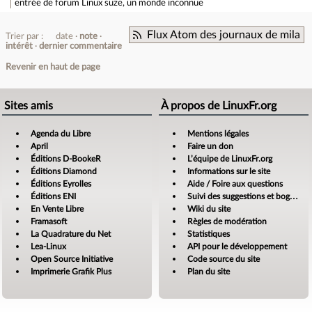
entrée de forum
Linux suze, un monde inconnue
Flux Atom des journaux de mila
Trier par :
date
note
intérêt
dernier commentaire
Revenir en haut de page
Sites amis
À propos de LinuxFr.org
Agenda du Libre
Mentions légales
April
Faire un don
Éditions D-BookeR
L’équipe de LinuxFr.org
Éditions Diamond
Informations sur le site
Éditions Eyrolles
Aide / Foire aux questions
Éditions ENI
Suivi des suggestions et bogues
En Vente Libre
Wiki du site
Framasoft
Règles de modération
La Quadrature du Net
Statistiques
Lea-Linux
API pour le développement
Open Source Initiative
Code source du site
Imprimerie Grafik Plus
Plan du site