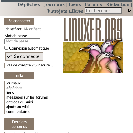
Dépêches
Journaux
Liens
Forums
Rédaction
🎙️ Projets Libres
Se connecter
Identifiant
Mot de passe
Connexion automatique
Pas de compte ? S’inscrire…
mila
journaux
dépêches
liens
messages sur les forums
entrées du suivi
ajouts au wiki
commentaires
Derniers
contenus