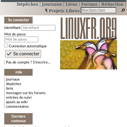
Dépêches
Journaux
Liens
Forums
Rédaction
🎙️ Projets Libres
Se connecter
Identifiant
Mot de passe
Connexion automatique
Pas de compte ? S’inscrire…
mila
journaux
dépêches
liens
messages sur les forums
entrées du suivi
ajouts au wiki
commentaires
Derniers
contenus