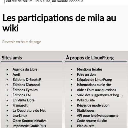
entrée de forum
Linux suze, un monde inconnue
Les participations de mila au
wiki
Revenir en haut de page
Sites amis
À propos de LinuxFr.org
Agenda du Libre
Mentions légales
April
Faire un don
Éditions D-BookeR
L’équipe de LinuxFr.org
Éditions Diamond
Informations sur le site
Éditions Eyrolles
Aide / Foire aux questions
Éditions ENI
Suivi des suggestions et bogues
En Vente Libre
Wiki du site
Framasoft
Règles de modération
La Quadrature du Net
Statistiques
Lea-Linux
API pour le développement
Open Source Initiative
Code source du site
Imprimerie Grafik Plus
Plan du site