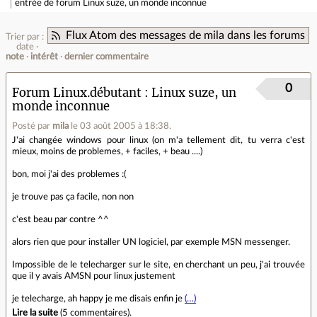
entrée de forum
Linux suze, un monde inconnue
Flux Atom des messages de mila dans les forums
Trier par :
date
note
intérêt
dernier commentaire
0
Forum Linux.débutant
Linux suze, un
monde inconnue
Posté par
mila
le 03 août 2005 à 18:38
.
J'ai changée windows pour linux (on m'a tellement dit, tu verra c'est
mieux, moins de problemes, + faciles, + beau ....)
bon, moi j'ai des problemes :(
je trouve pas ça facile, non non
c'est beau par contre ^^
alors rien que pour installer UN logiciel, par exemple MSN messenger.
Impossible de le telecharger sur le site, en cherchant un peu, j'ai trouvée
que il y avais AMSN pour linux justement
je telecharge, ah happy je me disais enfin je
(…)
Lire la suite
(
5 commentaires
).