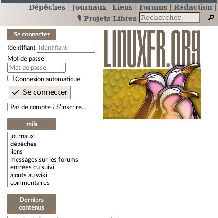
Dépêches
Journaux
Liens
Forums
Rédaction
🎙️ Projets Libres
Se connecter
Identifiant
Mot de passe
Connexion automatique
Pas de compte ? S’inscrire…
mila
journaux
dépêches
liens
messages sur les forums
entrées du suivi
ajouts au wiki
commentaires
Derniers
contenus