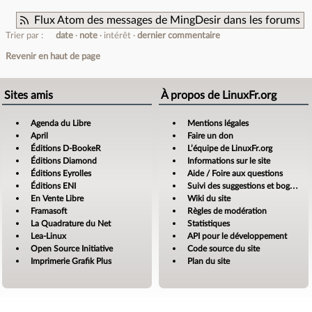
Flux Atom des messages de MingDesir dans les forums
Trier par :
date
note
intérêt
dernier commentaire
Revenir en haut de page
Sites amis
À propos de LinuxFr.org
Agenda du Libre
Mentions légales
April
Faire un don
Éditions D-BookeR
L’équipe de LinuxFr.org
Éditions Diamond
Informations sur le site
Éditions Eyrolles
Aide / Foire aux questions
Éditions ENI
Suivi des suggestions et bogues
En Vente Libre
Wiki du site
Framasoft
Règles de modération
La Quadrature du Net
Statistiques
Lea-Linux
API pour le développement
Open Source Initiative
Code source du site
Imprimerie Grafik Plus
Plan du site