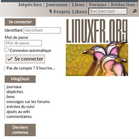
Dépêches
Journaux
Liens
Forums
Rédaction
🎙️ Projets Libres
Se connecter
Identifiant
Mot de passe
Connexion automatique
Pas de compte ? S’inscrire…
MingDesir
journaux
dépêches
liens
messages sur les forums
entrées du suivi
ajouts au wiki
commentaires
Derniers
contenus