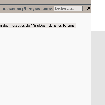
Rédaction
🎙️ Projets Libres
m des messages de MingDesir dans les forums