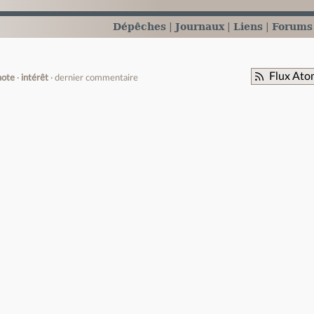
Dépêches
Journaux
Liens
Forums
Flux Ato
note
intérêt
dernier commentaire
e