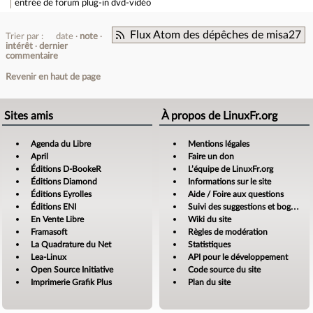
entrée de forum
plug-in dvd-vidéo
Flux Atom des dépêches de misa27
Trier par :
date
note
intérêt
dernier
commentaire
Revenir en haut de page
Sites amis
À propos de LinuxFr.org
Agenda du Libre
Mentions légales
April
Faire un don
Éditions D-BookeR
L’équipe de LinuxFr.org
Éditions Diamond
Informations sur le site
Éditions Eyrolles
Aide / Foire aux questions
Éditions ENI
Suivi des suggestions et bogues
En Vente Libre
Wiki du site
Framasoft
Règles de modération
La Quadrature du Net
Statistiques
Lea-Linux
API pour le développement
Open Source Initiative
Code source du site
Imprimerie Grafik Plus
Plan du site