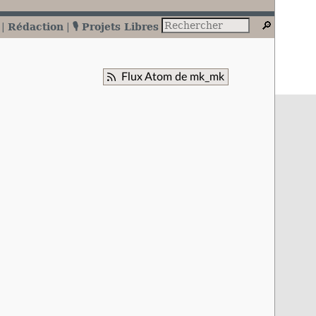
Rédaction
🎙️ Projets Libres
Flux Atom de mk_mk