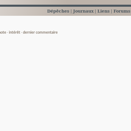
Dépêches
Journaux
Liens
Forums
note
intérêt
dernier commentaire
e