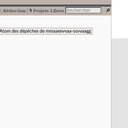
Rédaction
🎙️ Projets Libres
 Atom des dépêches de mmaaeevvaa-ssvvaagg