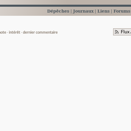
Dépêches
Journaux
Liens
Forums
Flux
note
intérêt
dernier commentaire
e