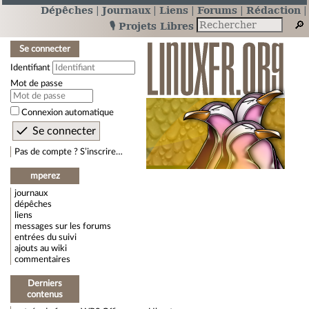
Dépêches
Journaux
Liens
Forums
Rédaction
🎙️ Projets Libres
Se connecter
Identifiant
Mot de passe
Connexion automatique
Pas de compte ? S’inscrire…
mperez
journaux
dépêches
liens
messages sur les forums
entrées du suivi
ajouts au wiki
commentaires
Derniers
contenus