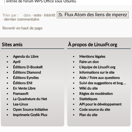
entrée de forum
WPS Office sous Ubuntu
Flux Atom des liens de mperez
Trier par :
date
note
intérêt
dernier commentaire
Revenir en haut de page
Sites amis
À propos de LinuxFr.org
Agenda du Libre
Mentions légales
April
Faire un don
Éditions D-BookeR
L’équipe de LinuxFr.org
Éditions Diamond
Informations sur le site
Éditions Eyrolles
Aide / Foire aux questions
Éditions ENI
Suivi des suggestions et bogues
En Vente Libre
Wiki du site
Framasoft
Règles de modération
La Quadrature du Net
Statistiques
Lea-Linux
API pour le développement
Open Source Initiative
Code source du site
Imprimerie Grafik Plus
Plan du site