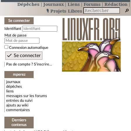
Dépêches
Journaux
Liens
Forums
Rédaction
🎙️ Projets Libres
Se connecter
Identifiant
Mot de passe
Connexion automatique
Pas de compte ? S’inscrire…
mperez
journaux
dépêches
liens
messages sur les forums
entrées du suivi
ajouts au wiki
commentaires
Derniers
contenus