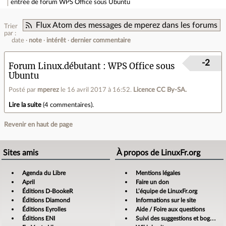
entrée de forum
WPS Office sous Ubuntu
Flux Atom des messages de mperez dans les forums
Trier
par :
date
note
intérêt
dernier commentaire
-2
Forum Linux.débutant
WPS Office sous
Ubuntu
Posté par
mperez
le 16 avril 2017 à 16:52
.
Licence CC By‑SA.
Lire la suite
(
4 commentaires
).
Revenir en haut de page
Sites amis
À propos de LinuxFr.org
Agenda du Libre
Mentions légales
April
Faire un don
Éditions D-BookeR
L’équipe de LinuxFr.org
Éditions Diamond
Informations sur le site
Éditions Eyrolles
Aide / Foire aux questions
Éditions ENI
Suivi des suggestions et bogues