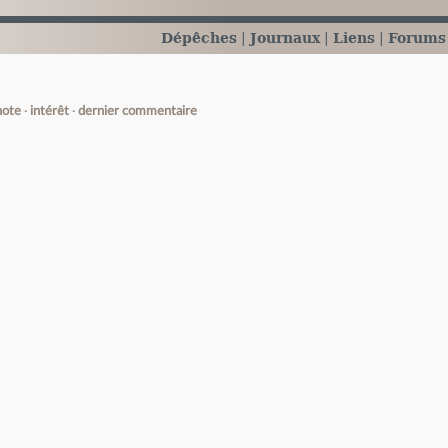
Dépêches
Journaux
Liens
Forums
note
intérêt
dernier commentaire
e