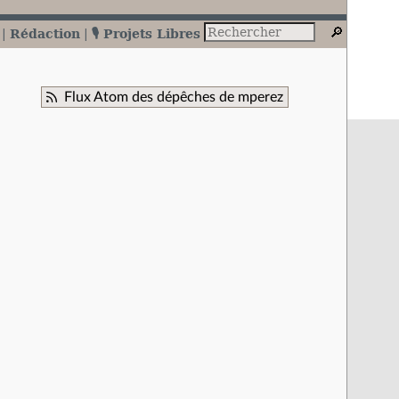
Rédaction
🎙️ Projets Libres
Flux Atom des dépêches de mperez