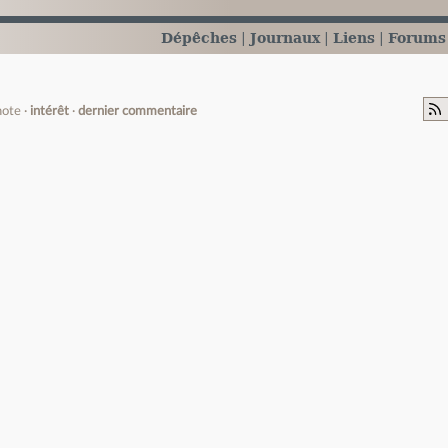
Dépêches
Journaux
Liens
Forums
note
intérêt
dernier commentaire
e