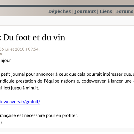
Dépêches
Journaux
Liens
Forums
Du foot et du vin
 06 juillet 2010 à 09:54
.
ne
njour
 petit journal pour annoncer à ceux que cela pourrait intéresser que,
 ridicule prestation de l'équipe nationale, codeweaver à lancer une 
uillet) jusqu'à minuit.
eweavers.fr/gratuit/
française est nécessaire pour en profiter.
s
).