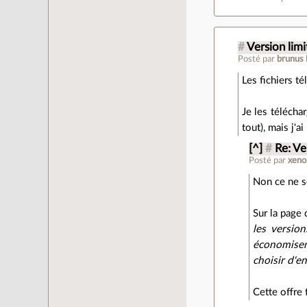
#
Version limi
Posté par
brunus
Les fichiers t
Je les téléchar
tout), mais j'a
[^]
#
Re: Ve
Posté par
xen
Non ce ne so
Sur la page 
les versio
économiser 
choisir d'e
Cette offre 