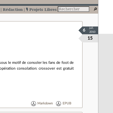
Rédaction
🎙️ Projets Libres
juil.
6
2010
15
 sous le motif de consoler les fans de foot de
opération consolation: crossover est gratuit
Markdown
EPUB