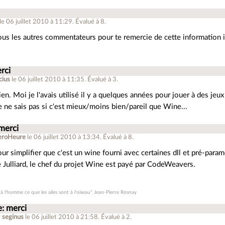
le 06 juillet 2010 à 11:29
.
Évalué à
8
.
tous les autres commentateurs pour te remercie de cette information 
rci
cius
le 06 juillet 2010 à 11:35
.
Évalué à
3
.
ien. Moi je l'avais utilisé il y a quelques années pour jouer à des je
e ne sais pas si c'est mieux/moins bien/pareil que Wine...
merci
eroHeure
le 06 juillet 2010 à 13:34
.
Évalué à
8
.
ur simplifier que c'est un wine fourni avec certaines dll et pré-param
 Julliard, le chef du projet Wine est payé par CodeWeavers.
t à l'homme ce que les ailes sont à l'oiseau" Jean-Pierre Rosnay
e: merci
r
seginus
le 06 juillet 2010 à 21:58
.
Évalué à
2
.