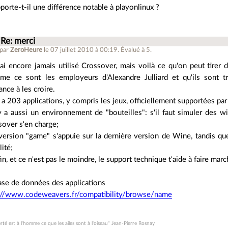
porte-t-il une différence notable à playonlinux ?
Re: merci
 par
ZeroHeure
le 07 juillet 2010 à 00:19
.
Évalué à
5
.
'ai encore jamais utilisé Crossover, mais voilà ce qu'on peut tirer 
e ce sont les employeurs d'Alexandre Julliard et qu'ils sont très
ance à les croire.
 y a 203 applications, y compris les jeux, officiellement supportées pa
 y a aussi un environnement de "bouteilles": s'il faut simuler des w
sover s'en charge;
 version "game" s'appuie sur la dernière version de Wine, tandis que
lité;
fin, et ce n'est pas le moindre, le support technique t'aide à faire ma
ase de données des applications
://www.codeweavers.fr/compatibility/browse/name
erté est à l'homme ce que les ailes sont à l'oiseau" Jean-Pierre Rosnay