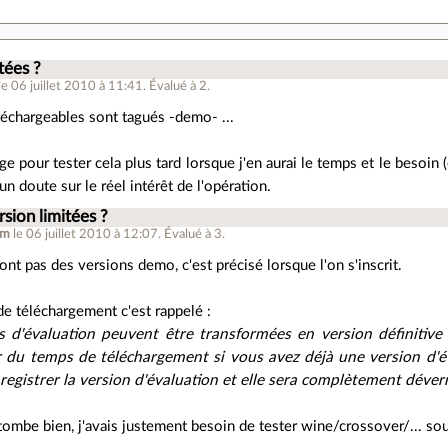
tées ?
le 06 juillet 2010 à 11:41
.
Évalué à
2
.
éléchargeables sont tagués -demo- ...
ge pour tester cela plus tard lorsque j'en aurai le temps et le besoin 
i un doute sur le réel intérêt de l'opération.
rsion limitées ?
om
le 06 juillet 2010 à 12:07
.
Évalué à
3
.
nt pas des versions demo, c'est précisé lorsque l'on s'inscrit.
de téléchargement c'est rappelé :
ns d'évaluation peuvent être transformées en version définiti
du temps de téléchargement si vous avez déjà une version d'éval
nregistrer la version d'évaluation et elle sera complètement déverr
tombe bien, j'avais justement besoin de tester wine/crossover/... so