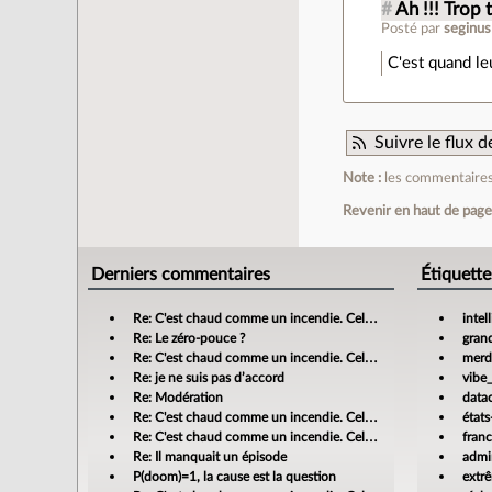
#
Ah !!! Trop 
Posté par
seginus
C'est quand le
Suivre le flux
Note :
les commentaires 
Revenir en haut de pag
Derniers commentaires
Étiquette
Re: C'est chaud comme un incendie. Cela m'enrage!
intel
Re: Le zéro-pouce ?
gran
Re: C'est chaud comme un incendie. Cela m'enrage!
merdi
Re: je ne suis pas d’accord
vibe
Re: Modération
data
Re: C'est chaud comme un incendie. Cela m'enrage!
états
Re: C'est chaud comme un incendie. Cela m'enrage!
fran
Re: Il manquait un épisode
admin
P(doom)=1, la cause est la question
extr