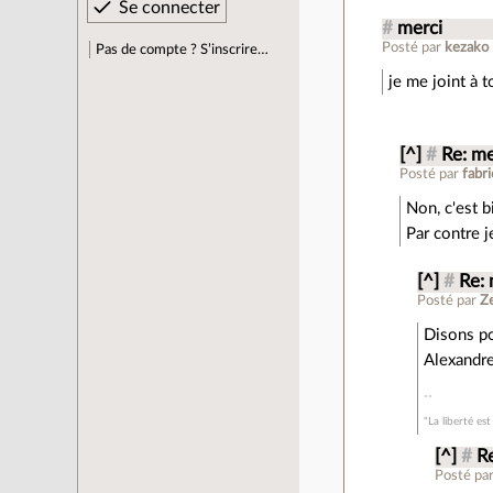
#
merci
Posté par
kezako
Pas de compte ? S’inscrire…
je me joint à 
[^]
#
Re: me
Posté par
fabri
Non, c'est b
Par contre j
[^]
#
Re: 
Posté par
Z
Disons po
Alexandre
"La liberté es
[^]
#
R
Posté pa