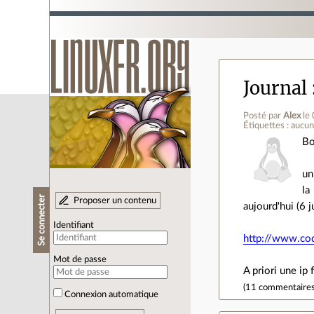
Journal
Posté par
Alex
le
Étiquettes : aucu
Bo
un
la
Se connecter
Proposer un contenu
aujourd'hui (6 j
Identifiant
http://www.cod
Mot de passe
A priori une ip 
(
11 commentaire
Connexion automatique