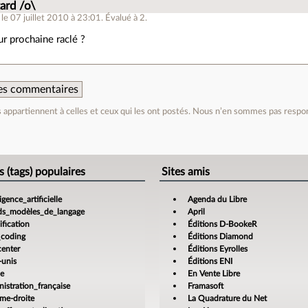
tard /o\
le 07 juillet 2010 à 23:01
.
Évalué à
2
.
ur prochaine raclé ?
 des commentaires
appartiennent à celles et ceux qui les ont postés. Nous n’en sommes pas respo
e
s (tags) populaires
Sites amis
ligence_artificielle
Agenda du Libre
ds_modèles_de_langage
April
fication
Éditions D-BookeR
_coding
Éditions Diamond
center
Éditions Eyrolles
-unis
Éditions ENI
ce
En Vente Libre
istration_française
Framasoft
ême-droite
La Quadrature du Net