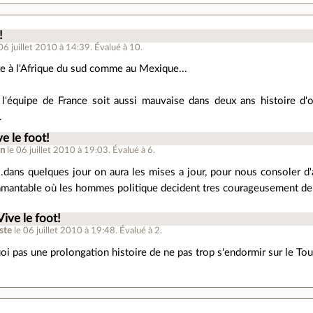
!
 06 juillet 2010 à 14:39
.
Évalué à
10
.
e à l'Afrique du sud comme au Mexique...
l'équipe de France soit aussi mauvaise dans deux ans histoire d'o
.
ve le foot!
en
le 06 juillet 2010 à 19:03
.
Évalué à
6
.
..dans quelques jour on aura les mises a jour, pour nous consoler d'av
 lamantable où les hommes politique decident tres courageusement de 
Vive le foot!
ste
le 06 juillet 2010 à 19:48
.
Évalué à
2
.
oi pas une prolongation histoire de ne pas trop s'endormir sur le Tou