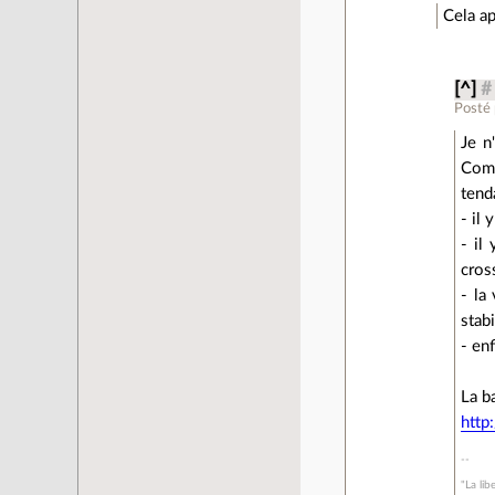
Cela ap
[^]
#
Posté
Je n
Comm
tend
- il
- il
cros
- la
stabi
- en
La b
http
"La lib