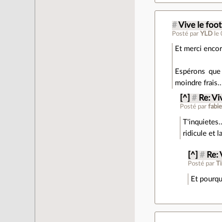
#
Vive le foot
Posté par
YLD
le
Et merci encor
Espérons que 
moindre frais..
[^]
#
Re: Vi
Posté par
fabi
T'inquietes.
ridicule et
[^]
#
Re: 
Posté par
Ti
Et pourqu