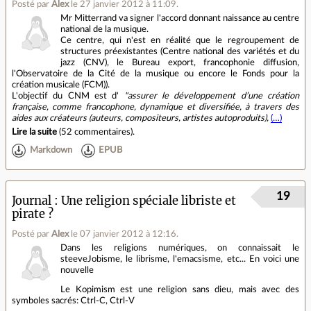
Posté par
Alex
le 27 janvier 2012 à 11:09
.
Mr Mitterrand va signer l'accord donnant naissance au centre
national de la musique.
Ce centre, qui n'est en réalité que le regroupement de
structures préexistantes (Centre national des variétés et du
jazz (CNV), le Bureau export, francophonie diffusion,
l'Observatoire de la Cité de la musique ou encore le Fonds pour la
création musicale (FCM)).
L'objectif du CNM est d'
"assurer le développement d’une création
française, comme francophone, dynamique et diversifiée, à travers des
aides aux créateurs (auteurs, compositeurs, artistes autoproduits),
(…)
Lire la suite
(
52 commentaires
).
Markdown
EPUB
19
Journal
Une religion spéciale libriste et
pirate ?
Posté par
Alex
le 07 janvier 2012 à 12:16
.
Dans les religions numériques, on connaissait le
steeveJobisme, le librisme, l'emacsisme, etc... En voici une
nouvelle
Le Kopimism est une religion sans dieu, mais avec des
symboles sacrés: Ctrl-C, Ctrl-V