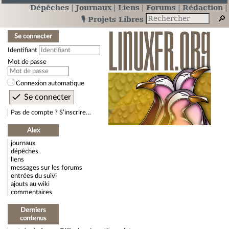
Dépêches
Journaux
Liens
Forums
Rédaction
🎙️ Projets Libres
Se connecter
Identifiant
Mot de passe
Connexion automatique
Pas de compte ? S’inscrire…
Alex
journaux
dépêches
liens
messages sur les forums
entrées du suivi
ajouts au wiki
commentaires
Derniers
contenus