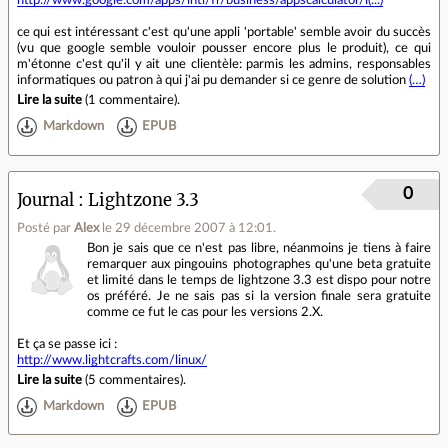
ce qui est intéressant c'est qu'une appli 'portable' semble avoir du succès
(vu que google semble vouloir pousser encore plus le produit), ce qui
m'étonne c'est qu'il y ait une clientèle: parmis les admins, responsables
informatiques ou patron à qui j'ai pu demander si ce genre de solution
(…)
Lire la suite
(
1 commentaire
).
Markdown
EPUB
0
Journal
Lightzone 3.3
Posté par
Alex
le 29 décembre 2007 à 12:01
.
Bon je sais que ce n'est pas libre, néanmoins je tiens à faire
remarquer aux pingouins photographes qu'une beta gratuite
et limité dans le temps de lightzone 3.3 est dispo pour notre
os préféré. Je ne sais pas si la version finale sera gratuite
comme ce fut le cas pour les versions 2.X.
Et ça se passe ici :
http://www.lightcrafts.com/linux/
Lire la suite
(
5 commentaires
).
Markdown
EPUB