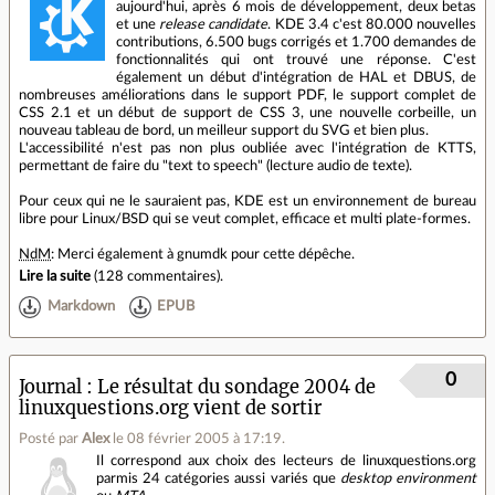
aujourd'hui, après 6 mois de développement, deux betas
et une
release candidate
. KDE 3.4 c'est 80.000 nouvelles
contributions, 6.500 bugs corrigés et 1.700 demandes de
fonctionnalités qui ont trouvé une réponse. C'est
également un début d'intégration de HAL et DBUS, de
nombreuses améliorations dans le support PDF, le support complet de
CSS 2.1 et un début de support de CSS 3, une nouvelle corbeille, un
nouveau tableau de bord, un meilleur support du SVG et bien plus.
L'accessibilité n'est pas non plus oubliée avec l'intégration de KTTS,
permettant de faire du "text to speech" (lecture audio de texte).
Pour ceux qui ne le sauraient pas, KDE est un environnement de bureau
libre pour Linux/BSD qui se veut complet, efficace et multi plate-formes.
NdM
: Merci également à gnumdk pour cette dépêche.
Lire la suite
(
128 commentaires
).
Markdown
EPUB
0
Journal
Le résultat du sondage 2004 de
linuxquestions.org vient de sortir
Posté par
Alex
le 08 février 2005 à 17:19
.
Il correspond aux choix des lecteurs de linuxquestions.org
parmis 24 catégories aussi variés que
desktop environment