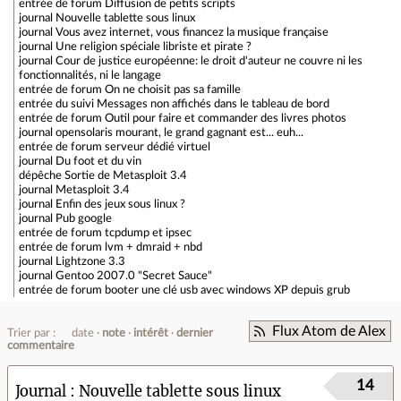
entrée de forum
Diffusion de petits scripts
journal
Nouvelle tablette sous linux
journal
Vous avez internet, vous financez la musique française
journal
Une religion spéciale libriste et pirate ?
journal
Cour de justice européenne: le droit d'auteur ne couvre ni les
fonctionnalités, ni le langage
entrée de forum
On ne choisit pas sa famille
entrée du suivi
Messages non affichés dans le tableau de bord
entrée de forum
Outil pour faire et commander des livres photos
journal
opensolaris mourant, le grand gagnant est... euh...
entrée de forum
serveur dédié virtuel
journal
Du foot et du vin
dépêche
Sortie de Metasploit 3.4
journal
Metasploit 3.4
journal
Enfin des jeux sous linux ?
journal
Pub google
entrée de forum
tcpdump et ipsec
entrée de forum
lvm + dmraid + nbd
journal
Lightzone 3.3
journal
Gentoo 2007.0 "Secret Sauce"
entrée de forum
booter une clé usb avec windows XP depuis grub
Flux Atom de Alex
Trier par :
date
note
intérêt
dernier
commentaire
14
Journal
Nouvelle tablette sous linux