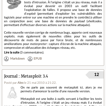
tests d'intrusion. À l'origine c'était un jeu réseau, mais il a
évolué pour devenir en 2003 un outil facilitant
l'exploitation de failles. Il propose une base de données
d'
exploit
(permettant d'exploiter les vulnérabilités des
logiciels pour entrer sur une machine et en prendre le contrôle) à utiliser
en conjonction avec une base de données de
payload
(
shellcodes
,
permettant d'effectuer diverses actions sur la machine attaquée).
Cette nouvelle version corrige de nombreux bugs, apporte cent nouveaux
exploits
, mais également de nouvelles cibles pour les outils de
découverte de mots de passe par force brute, et de nombreuses
améliorations pour
meterpreter
: capture d'écran de la machine attaquée,
compression et obfuscation des échanges réseau, etc.
Lire la suite
(
3 commentaires
).
Markdown
EPUB
12
Journal
Metasploit 3.4
Posté par
Alex
le 21 mai 2010 à 21:22
.
On ne parle pas souvent de metasploit ici, alors je me
permets d'annoncer la sortie d'une nouvelle version.
Metasploit est une boîte à outils servant à faciliter les tests
d'intrusion. A l'origine c'était un jeu réseau mais il a évolué