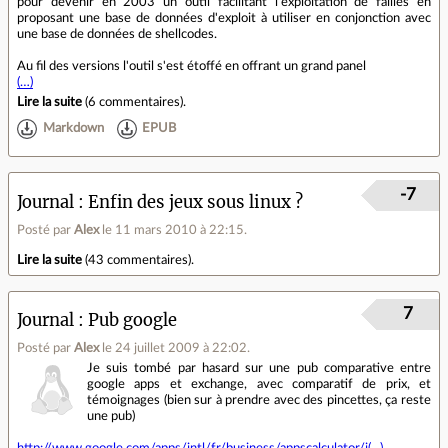
pour devenir en 2003 un outil facilitant l'exploitation de failles en
proposant une base de données d'exploit à utiliser en conjonction avec
une base de données de shellcodes.
Au fil des versions l'outil s'est étoffé en offrant un grand panel
(…)
Lire la suite
(
6 commentaires
).
Markdown
EPUB
-7
Journal
Enfin des jeux sous linux ?
Posté par
Alex
le 11 mars 2010 à 22:15
.
Lire la suite
(
43 commentaires
).
7
Journal
Pub google
Posté par
Alex
le 24 juillet 2009 à 22:02
.
Je suis tombé par hasard sur une pub comparative entre
google apps et exchange, avec comparatif de prix, et
témoignages (bien sur à prendre avec des pincettes, ça reste
une pub)
http://www.google.com/apps/intl/fr/business/appscalculator/i(...)