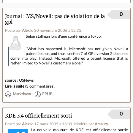
0
Journal
MS/Novell: pas de violation de la
gpl
Posté par
Alex
le 30 novembre 2006 à 12:35
.
Selon stallman lors d'une conférence à Tokyo:
"What has happened is, Microsoft has not given Novell a
patent license, and thus, section 7 of GPL version 2 does not
come into play. Instead, Microsoft offered a patent license that is
rather limited to Novell's customers alone."
source : OSNews
Lire la suite
(
3 commentaires
).
Markdown
EPUB
0
KDE 3.4 officiellement sorti
Posté par
Alex
le 17 mars 2005 à 18:31
.
Modéré par
Amaury
.
La nouvelle mouture de KDE est officiellement sortie