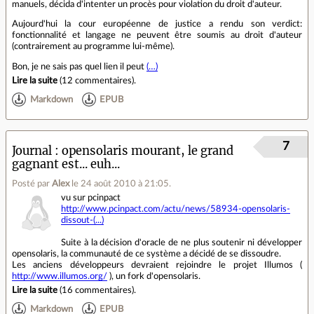
manuels, décida d'intenter un procès pour violation du droit d'auteur.
Aujourd'hui la cour européenne de justice a rendu son verdict:
fonctionnalité et langage ne peuvent être soumis au droit d'auteur
(contrairement au programme lui-même).
Bon, je ne sais pas quel lien il peut
(…)
Lire la suite
(
12 commentaires
).
Markdown
EPUB
7
Journal
opensolaris mourant, le grand
gagnant est... euh...
Posté par
Alex
le 24 août 2010 à 21:05
.
vu sur pcinpact
http://www.pcinpact.com/actu/news/58934-opensolaris-
dissout-(...)
Suite à la décision d'oracle de ne plus soutenir ni développer
opensolaris, la communauté de ce système a décidé de se dissoudre.
Les anciens développeurs devraient rejoindre le projet Illumos (
http://www.illumos.org/
), un fork d'opensolaris.
Lire la suite
(
16 commentaires
).
Markdown
EPUB