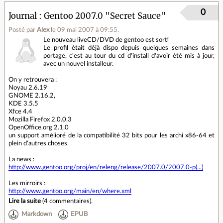
0
Journal
Gentoo 2007.0 "Secret Sauce"
Posté par
Alex
le 09 mai 2007 à 09:55
.
Le nouveau liveCD/DVD de gentoo est sorti
Le profil était déjà dispo depuis quelques semaines dans
portage, c'est au tour du cd d'install d'avoir été mis à jour,
avec un nouvel installeur.
On y retrouvera :
Noyau 2.6.19
GNOME 2.16.2,
KDE 3.5.5
Xfce 4.4
Mozilla Firefox 2.0.0.3
OpenOffice.org 2.1.0
un support amélioré de la compatibilité 32 bits pour les archi x86-64 et
plein d'autres choses
La news :
http://www.gentoo.org/proj/en/releng/release/2007.0/2007.0-p(...)
Les mirroirs :
http://www.gentoo.org/main/en/where.xml
Lire la suite
(
4 commentaires
).
Markdown
EPUB