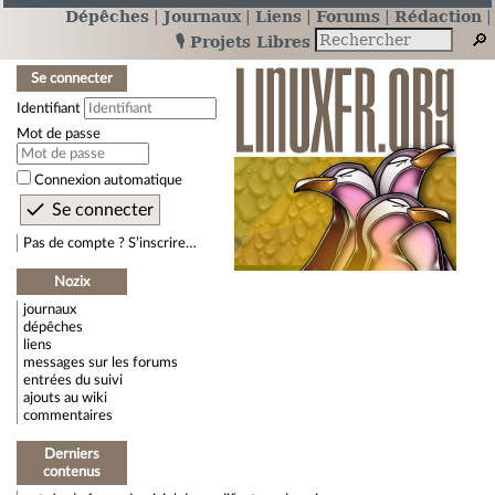
Dépêches
Journaux
Liens
Forums
Rédaction
🎙️ Projets Libres
Se connecter
Identifiant
Mot de passe
Connexion automatique
Pas de compte ? S’inscrire…
Nozix
journaux
dépêches
liens
messages sur les forums
entrées du suivi
ajouts au wiki
commentaires
Derniers
contenus