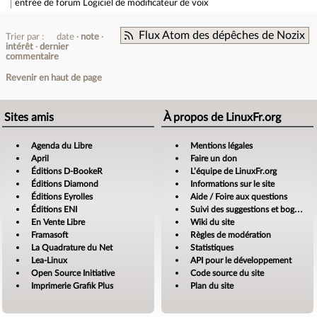
entrée de forum
Logiciel de modificateur de voix
Flux Atom des dépêches de Nozix
Trier par :
date
note
intérêt
dernier
commentaire
Revenir en haut de page
Sites amis
À propos de LinuxFr.org
Agenda du Libre
Mentions légales
April
Faire un don
Éditions D-BookeR
L’équipe de LinuxFr.org
Éditions Diamond
Informations sur le site
Éditions Eyrolles
Aide / Foire aux questions
Éditions ENI
Suivi des suggestions et bogues
En Vente Libre
Wiki du site
Framasoft
Règles de modération
La Quadrature du Net
Statistiques
Lea-Linux
API pour le développement
Open Source Initiative
Code source du site
Imprimerie Grafik Plus
Plan du site