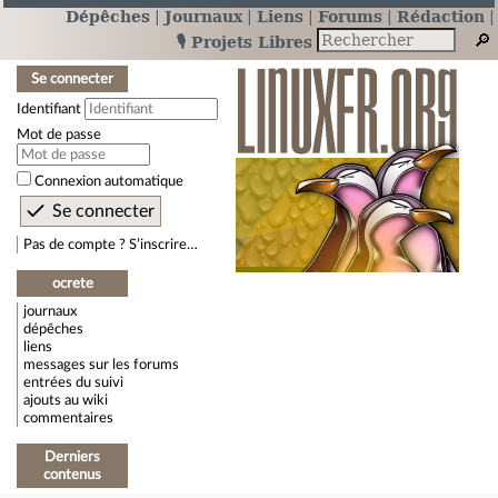
Dépêches
Journaux
Liens
Forums
Rédaction
🎙️ Projets Libres
Se connecter
Identifiant
Mot de passe
Connexion automatique
Pas de compte ? S’inscrire…
ocrete
journaux
dépêches
liens
messages sur les forums
entrées du suivi
ajouts au wiki
commentaires
Derniers
contenus