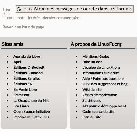
Flux Atom des messages de ocrete dans les forums
Trier
par :
date
note
intérêt
dernier commentaire
Revenir en haut de page
Sites amis
À propos de LinuxFr.org
Agenda du Libre
Mentions légales
April
Faire un don
Éditions D-BookeR
L’équipe de LinuxFr.org
Éditions Diamond
Informations sur le site
Éditions Eyrolles
Aide / Foire aux questions
Éditions ENI
Suivi des suggestions et bogues
En Vente Libre
Wiki du site
Framasoft
Règles de modération
La Quadrature du Net
Statistiques
Lea-Linux
API pour le développement
Open Source Initiative
Code source du site
Imprimerie Grafik Plus
Plan du site