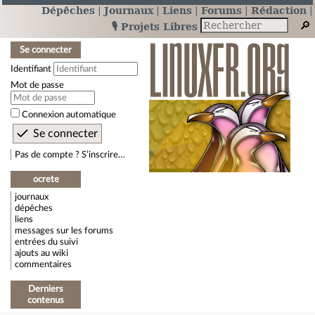
Dépêches
Journaux
Liens
Forums
Rédaction
🎙️ Projets Libres
Se connecter
Identifiant
Mot de passe
Connexion automatique
Pas de compte ? S’inscrire…
ocrete
journaux
dépêches
liens
messages sur les forums
entrées du suivi
ajouts au wiki
commentaires
Derniers
contenus