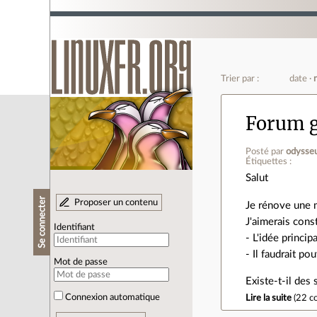
Trier par :
date
Forum g
Posté par
odysse
Étiquettes :
Salut
Se connecter
Proposer un contenu
Je rénove une m
J'aimerais cons
Identifiant
- L'idée princi
- Il faudrait po
Mot de passe
Existe-t-il des
Connexion automatique
Lire la suite
(
22 c