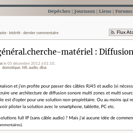
Dépêches
Journaux
Liens
Forums
Flux At
note
intérêt
dernier commentaire
énéral.cherche-matériel
Diffusio
us
le 05 décembre 2012 à 01:10
.
domotique
hifi
audio
dlna
aison et j'en profite pour passer des câbles RJ45 et audio (si nécessa
truire une architecture de diffusion sonore multi zones et multi sourc
pale est d'opter pour une solution non-propirétaire. Ou au moins qui 
uvoir piloter la solution avec le smartphone, tablette, PC etc.
 solutions full IP (sans câble audio) ? Mais j'ai aucune idée de commen
ommentaires
).