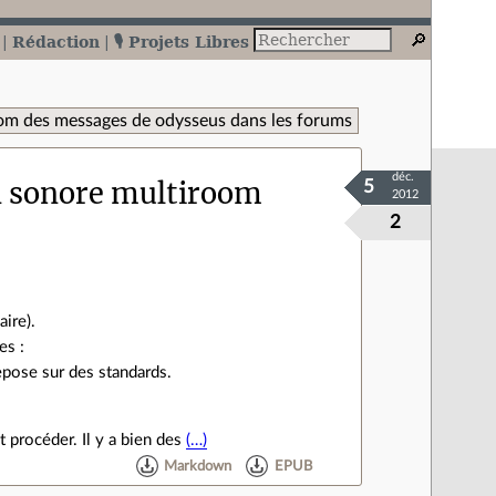
Rédaction
🎙️ Projets Libres
om des messages de odysseus dans les forums
déc.
n sonore multiroom
5
2012
2
ire).
es :
repose sur des standards.
t procéder. Il y a bien des
(…)
Markdown
EPUB