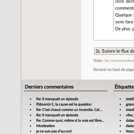
click don
commentai
Quelque s
sens face
De plus, p
Suivre le flux
Note :
les commentaires 
Revenir en haut de pag
Derniers commentaires
Étiquette
Re: Il manquait un épisode
intel
P(doom)=1, la cause est la question
gran
Re: C'est chaud comme un incendie. Cela m'enrage!
merdi
Re: Il manquait un épisode
vibe
Re: Comme quoi, même si la voie est libre…
data
Modération
états
je ne suis pas d’accord
fran