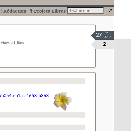
Rédaction
🎙️ Projets Libres
mai
27
2019
erview
art_libre
2
8a9a054a-b1ac-4658-b363-