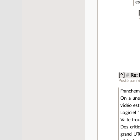
es
[^]
#
Re: 
Posté par
n
Francheme
On a une 
vidéo est
Logiciel 
Va te tro
Des criti
grand UTu