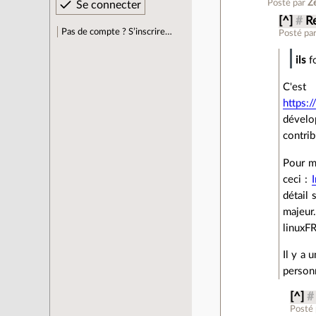
Posté par
Z
[^]
#
R
Pas de compte ? S’inscrire…
Posté pa
ils
fo
C'es
https:
dévelo
contrib
Pour mo
ceci :
détail
majeur
linuxFR
Il y a 
personn
[^]
#
Posté