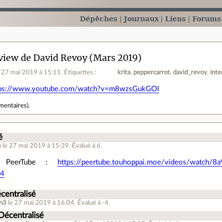
Dépêches
Journaux
Liens
Forums
view de David Revoy (Mars 2019)
e 27 mai 2019 à 15:11
.
Étiquettes :
krita
peppercarrot
david_revoy
int
tps://www.youtube.com/watch?v=m8wzsGukGOI
mentaires
).
é
s
le 27 mai 2019 à 15:39
.
Évalué à
6
.
n PeerTube :
https://peertube.touhoppai.moe/videos/watch/
54
centralisé
n3
le 27 mai 2019 à 16:04
.
Évalué à
-4
.
Décentralisé