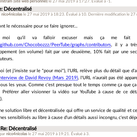
enitram
(
site web personnel
)
le 27 mai 2019 à 17:27
.
Évalué à
-1
.
e: Décentralisé
r
nico4nicolas
le 27 mai 2019 à 18:23
.
Évalué à
10
.
Dernière modification le 27
nt le nécessaire pour se faire ignorer…
t moi qu'il va falloir excuser mais ça me fait 
//github.com/Chocobozzz/PeerTube/graphs/contributors
, il y a tr
ppement (en volume) fait par une deuxième, 10% fait par une sec
uteurs.
i (et j'insiste sur le "pour moi"), l'URL relève plus du détail que d'
Interview de David Revoy (Mars 2019)
, l'URL n'aurait pas été appar
 sous les yeux. Comme c'est presque tout le temps comme ça que ça 
. Préférer aller visionner la vidéo sur YouTube à cause de ce dét
).
une solution libre et décentralisée qui offre un service de qualité et c
es sensibilisés au libre à cause d'un détails aussi incongru, c'est dép
Re: Décentralisé
 par
nico4nicolas
le 27 mai 2019 à 19:21
.
Évalué à
3
.