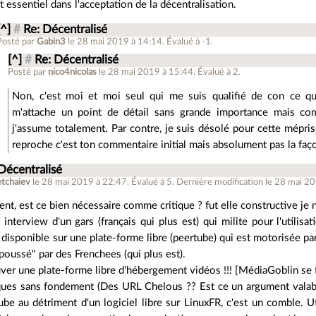
t essentiel dans l'acceptation de la décentralisation.
[^]
#
Re: Décentralisé
Posté par
Gabin3
le 28 mai 2019 à 14:14
.
Évalué à
-1
.
[^]
#
Re: Décentralisé
Posté par
nico4nicolas
le 28 mai 2019 à 15:44
.
Évalué à
2
.
Non, c'est moi et moi seul qui me suis qualifié de con ce que
m'attache un point de détail sans grande importance mais co
j'assume totalement. Par contre, je suis désolé pour cette mépris
reproche c'est ton commentaire initial mais absolument pas la façon
Décentralisé
etchaiev
le 28 mai 2019 à 22:47
.
Évalué à
5
.
Dernière modification le 28 mai 2
nt, est ce bien nécessaire comme critique ? fut elle constructive je n'
interview d'un gars (français qui plus est) qui milite pour l'utilisat
 disponible sur une plate-forme libre (peertube) qui est motorisée par
"poussé" par des Frenchees (qui plus est).
uver une plate-forme libre d'hébergement vidéos !!! [MédiaGoblin se f
ques sans fondement (Des URL Chelous ?? Est ce un argument valable ?
be au détriment d'un logiciel libre sur LinuxFR, c'est un comble. Ut