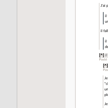
J'ai
i
u
il fal
i
d
[^]
#
Posté
[^]
Pos
Je
"c
un
pl
Je