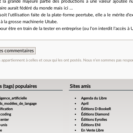
t la grande majeure partie des productions a une valeur ajoutée nu
re aurait fédéré du monde mais ici …
oit l'utilisation faite de la plate-forme peertube, elle a le mérite d'
 à la grosse machinerie Utube.
our être en train de la tester en entreprise (ou l'on interdit l'accès à 
 des commentaires
appartiennent à celles et ceux qui les ont postés. Nous n’en sommes pas respo
e
s (tags) populaires
Sites amis
ligence_artificielle
Agenda du Libre
ds_modèles_de_langage
April
fication
Éditions D-BookeR
_coding
Éditions Diamond
center
Éditions Eyrolles
-unis
Éditions ENI
ce
En Vente Libre