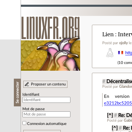
Lien
Inter
Posté par
ojolly
l
ht
(
10 com
#
Décentralis
Se connecter
Proposer un contenu
Posté par
Glando
Identifiant
En versio
e3212bc520
Mot de passe
[^]
#
Re: Dé
Posté par
Gabi
Connexion automatique
[^]
#
Re: 