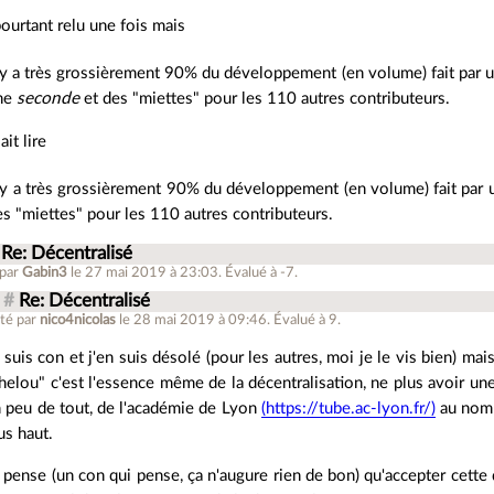
 pourtant relu une fois mais
l y a très grossièrement 90% du développement (en volume) fait par 
ne
seconde
et des "miettes" pour les 110 autres contributeurs.
lait lire
l y a très grossièrement 90% du développement (en volume) fait par
es "miettes" pour les 110 autres contributeurs.
Re: Décentralisé
 par
Gabin3
le 27 mai 2019 à 23:03
.
Évalué à
-7
.
#
Re: Décentralisé
té par
nico4nicolas
le 28 mai 2019 à 09:46
.
Évalué à
9
.
 suis con et j'en suis désolé (pour les autres, moi je le vis bien) m
helou" c'est l'essence même de la décentralisation, ne plus avoir u
 peu de tout, de l'académie de Lyon
(https://tube.ac-lyon.fr/)
au nom 
us haut.
 pense (un con qui pense, ça n'augure rien de bon) qu'accepter cette 