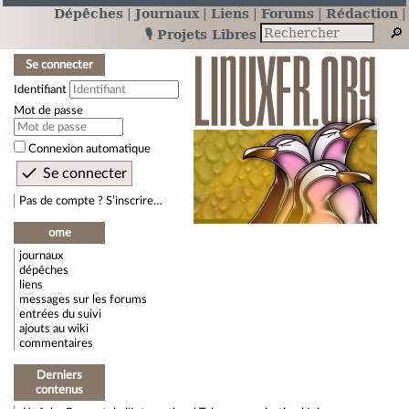
Dépêches
Journaux
Liens
Forums
Rédaction
🎙️ Projets Libres
Se connecter
Identifiant
Mot de passe
Connexion automatique
Pas de compte ? S’inscrire…
ome
journaux
dépêches
liens
messages sur les forums
entrées du suivi
ajouts au wiki
commentaires
Derniers
contenus