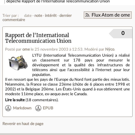
dépêche
Rapport de l'International Telecommunication Union
Flux Atom de ome
Trier par :
date
note
intérêt
dernier
commentaire
0
Rapport de l'International
Telecommunication Union
Posté par
ome
le 25 novembre 2003 à 12:53
.
Modéré par
Nÿco
.
L'ITU (International Telecommunication Union) a réalisé
un classement sur 178 pays pour mesurer le
développement et la qualité des infrastructures de
télécoms ainsi que l'accessibilité à l'Internet pour leur
population.
Il en ressort que les pays de l'Europe du Nord font partie des mieux lotis.
Néanmoins, la France se classe 23ème (chûte de 6 places entre 1998 et
2002) et la Belgique 20ème. Les États-Unis quand à eux obtiennent une
modeste 11ème place, ex-aequo avec le Canada.
Lire la suite
(
18 commentaires
).
Markdown
EPUB
Revenir en haut de page