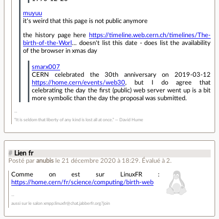
muyuu
it's weird that this page is not public anymore
the history page here
https://timeline.web.cern.ch/timelines/The-
birth-of-the-Worl
… doesn't list this date - does list the availability
of the browser in xmas day
smarx007
CERN celebrated the 30th anniversary on 2019-03-12
https://home.cern/events/web30
, but I do agree that
celebrating the day the first (public) web server went up is a bit
more symbolic than the day the proposal was submitted.
“It is seldom that liberty of any kind is lost all at once.” ― David Hume
#
Lien fr
Posté par
anubis
le 21 décembre 2020 à 18:29
.
Évalué à
2
.
Comme on est sur LinuxFR :
https://home.cern/fr/science/computing/birth-web
aussi sur le salon xmpp:linuxfr@chat.jabberfr.org?join