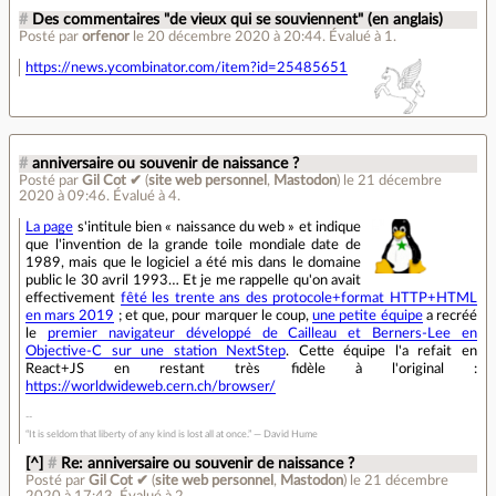
#
Des commentaires "de vieux qui se souviennent" (en anglais)
Posté par
orfenor
le 20 décembre 2020 à 20:44
.
Évalué à
1
.
https://news.ycombinator.com/item?id=25485651
#
anniversaire ou souvenir de naissance ?
Posté par
Gil Cot ✔
(
site web personnel
,
Mastodon
)
le 21 décembre
2020 à 09:46
.
Évalué à
4
.
La page
s'intitule bien « naissance du web » et indique
que l'invention de la grande toile mondiale date de
1989, mais que le logiciel a été mis dans le domaine
public le 30 avril 1993… Et je me rappelle qu'on avait
effectivement
fêté les trente ans des protocole+format HTTP+HTML
en mars 2019
; et que, pour marquer le coup,
une petite équipe
a recréé
le
premier navigateur développé de Cailleau et Berners-Lee en
Objective-C sur une station NextStep
. Cette équipe l'a refait en
React+JS en restant très fidèle à l'original :
https://worldwideweb.cern.ch/browser/
“It is seldom that liberty of any kind is lost all at once.” ― David Hume
[^]
#
Re: anniversaire ou souvenir de naissance ?
Posté par
Gil Cot ✔
(
site web personnel
,
Mastodon
)
le 21 décembre