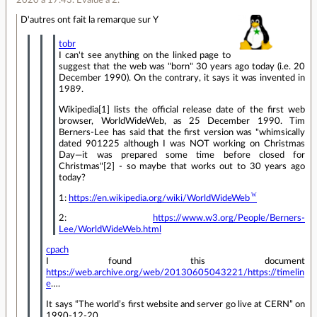
2020 à 17:43
.
Évalué à
2
.
D'autres ont fait la remarque sur Y
tobr
I can't see anything on the linked page to
suggest that the web was "born" 30 years ago today (i.e. 20
December 1990). On the contrary, it says it was invented in
1989.
Wikipedia[1] lists the official release date of the first web
browser, WorldWideWeb, as 25 December 1990. Tim
Berners-Lee has said that the first version was "whimsically
dated 901225 although I was NOT working on Christmas
Day—it was prepared some time before closed for
Christmas"[2] - so maybe that works out to 30 years ago
today?
1:
https://en.wikipedia.org/wiki/WorldWideWeb
2:
https://www.w3.org/People/Berners-
Lee/WorldWideWeb.html
cpach
I found this document
https://web.archive.org/web/20130605043221/https://timelin
e
….
It says “The world’s first website and server go live at CERN” on
1990-12-20