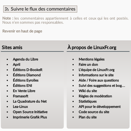
Suivre le flux des commentaires
Note :
les commentaires appartiennent à celles et ceux qui les ont postés.
Nous n’en sommes pas responsables.
Revenir en haut de page
Sites amis
À propos de LinuxFr.org
Agenda du Libre
Mentions légales
April
Faire un don
Éditions D-BookeR
L’équipe de LinuxFr.org
Éditions Diamond
Informations sur le site
Éditions Eyrolles
Aide / Foire aux questions
Éditions ENI
Suivi des suggestions et bogues
En Vente Libre
Wiki du site
Framasoft
Règles de modération
La Quadrature du Net
Statistiques
Lea-Linux
API pour le développement
Open Source Initiative
Code source du site
Imprimerie Grafik Plus
Plan du site