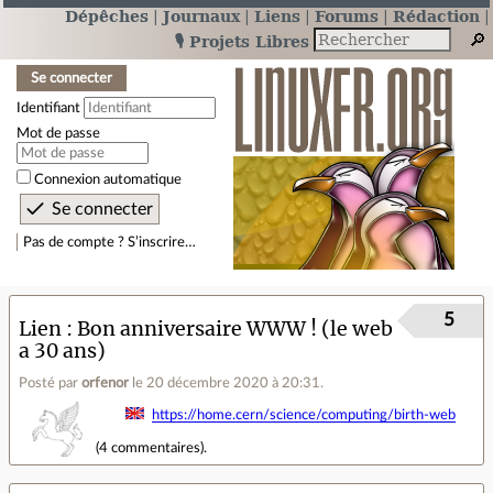
Dépêches
Journaux
Liens
Forums
Rédaction
🎙️ Projets Libres
Se connecter
Identifiant
Mot de passe
Connexion automatique
Pas de compte ? S’inscrire…
5
Lien
Bon anniversaire WWW ! (le web
a 30 ans)
Posté par
orfenor
le 20 décembre 2020 à 20:31
.
https://home.cern/science/computing/birth-web
(
4 commentaires
).