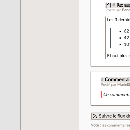
[^]
#
Re: a
Posté par
Beno
Les 3 derniè
62 
42 
101
Et oui plus
#
Commentair
Posté par
MurielS
Ce commentai
Suivre le flux
Note :
les commentaires 