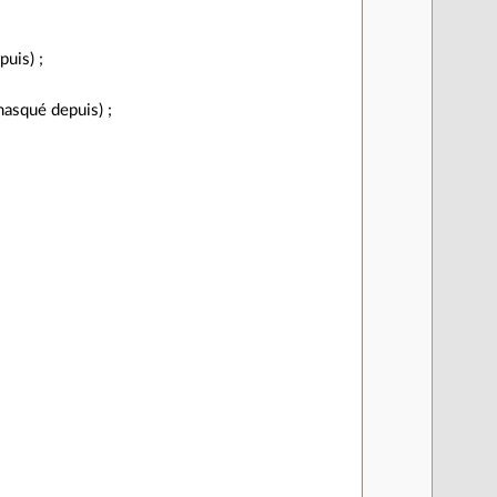
uis) ;
masqué depuis) ;