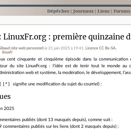
Dépêches
Journaux
Liens
Forums
LinuxFr.org : première quinzaine d
Sibaud
(
site web personnel
)
le 21 juin 2025 à 19:41
.
Licence CC By‑SA.
linuxfr
ux cent cinquante et cinquième épisode dans la communication e
tour du site LinuxFr.org : l’idée est de tenir tout le monde au c
administration web et système, la modération, le développement, l’ass
[*]
(
signifie une modification du sujet du courriel) :
ques
in 2025
mentaires publiés (dont 13 masqués depuis), comme suit :
 commentaires publiés sur les liens (dont 2 masqués depuis) ;