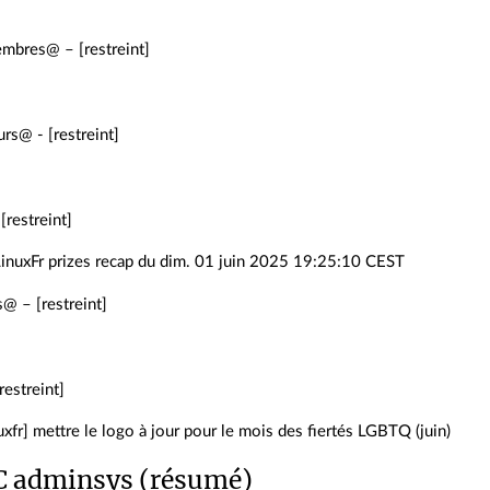
embres@ – [restreint]
rs@ - [restreint]
[restreint]
LinuxFr prizes recap du dim. 01 juin 2025 19:25:10 CEST
s@ – [restreint]
restreint]
uxfr] mettre le logo à jour pour le mois des fiertés LGBTQ (juin)
C adminsys (résumé)