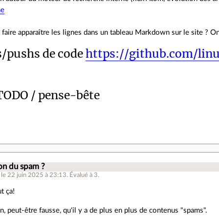
he
aire apparaître les lignes dans un tableau Markdown sur le site ? On n
/pushs de code
https://github.com/lin
 TODO / pense-bête
.
on du spam ?
le 22 juin 2025 à 23:13
.
Évalué à
3
.
t ça!
on, peut-être fausse, qu'il y a de plus en plus de contenus "spams".