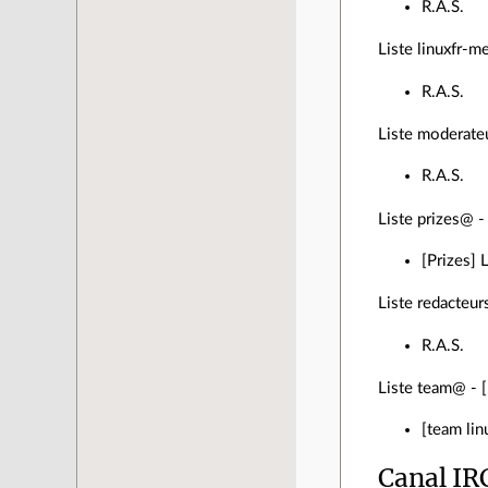
R.A.S.
Liste linuxfr-m
R.A.S.
Liste moderateu
R.A.S.
Liste prizes@ - 
[Prizes] 
Liste redacteur
R.A.S.
Liste team@ - [
[team lin
Canal IR