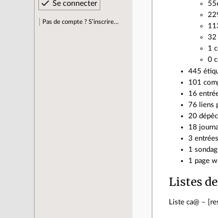
556
229
Pas de compte ? S’inscrire…
113
32 
1 c
0 c
445 étiq
101 comp
16 entré
76 liens 
20 dépêc
18 journa
3 entrées
1 sondage
1 page wi
Listes de
Liste ca@ – [re