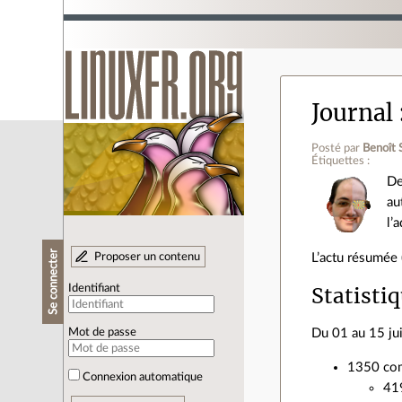
Journal
Posté par
Benoît 
Étiquettes :
De
au
l’
Se connecter
Proposer un contenu
L’actu résumée 
Statisti
Identifiant
Du 01 au 15 ju
Mot de passe
1350 com
Connexion automatique
419