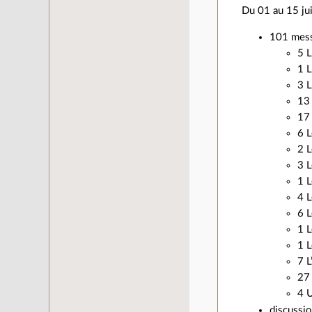
Du 01 au 15 ju
101 mess
5 L
1 L
3 L
13
17 
6 L
2 L
3 L
1 L
4 
6 L
1 L
1 L
7 L
27 
4 
discussio