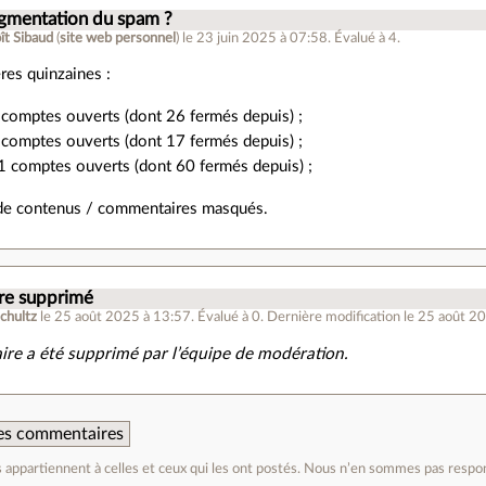
ugmentation du spam ?
ît Sibaud
(
site web personnel
)
le 23 juin 2025 à 07:58
.
Évalué à
4
.
res quinzaines :
comptes ouverts (dont 26 fermés depuis) ;
comptes ouverts (dont 17 fermés depuis) ;
 comptes ouverts (dont 60 fermés depuis) ;
 de contenus / commentaires masqués.
e supprimé
chultz
le 25 août 2025 à 13:57
.
Évalué à
0
.
Dernière modification le 25 août 2
re a été supprimé par l’équipe de modération.
 des commentaires
appartiennent à celles et ceux qui les ont postés. Nous n’en sommes pas respo