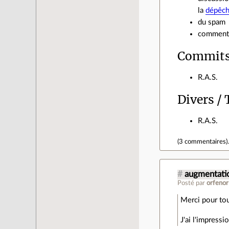
la
dépêc
du spam
comment f
Commits
R.A.S.
Divers /
R.A.S.
(
3 commentaires
)
#
augmentati
Posté par
orfenor
Merci pour tou
J'ai l'impressi