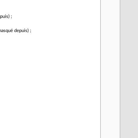
uis) ;
masqué depuis) ;