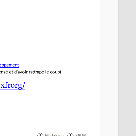
eloppement
sé et d’avoir rattrapé le coup)
uxfrorg/
Markdown
EPUB