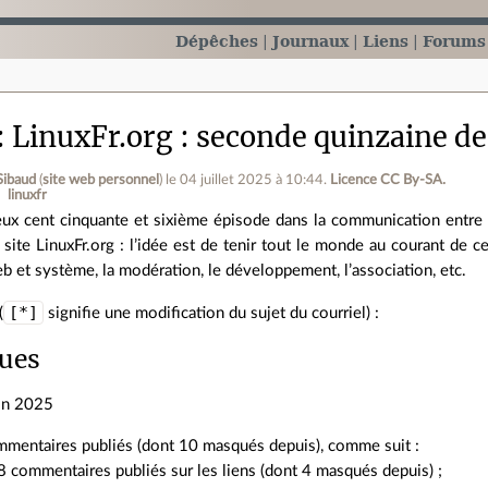
Dépêches
Journaux
Liens
Forums
LinuxFr.org : seconde quinzaine de
Sibaud
(
site web personnel
)
le 04 juillet 2025 à 10:44
.
Licence CC By‑SA.
linuxfr
ux cent cinquante et sixième épisode dans la communication entre 
 site LinuxFr.org : l’idée est de tenir tout le monde au courant de ce 
b et système, la modération, le développement, l’association, etc.
[*]
(
signifie une modification du sujet du courriel) :
ques
in 2025
mentaires publiés (dont 10 masqués depuis), comme suit :
 commentaires publiés sur les liens (dont 4 masqués depuis) ;