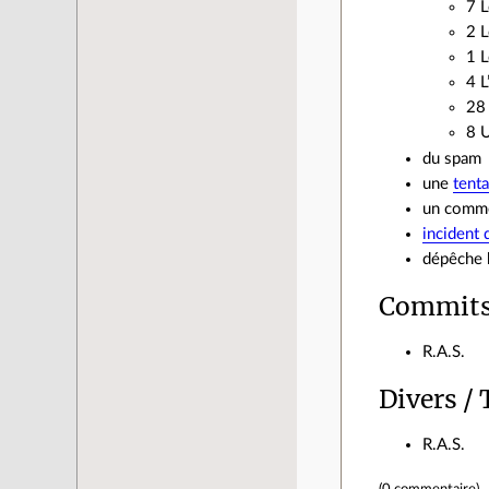
7 
2 L
1 L
4 L
28 
8 
du spam
une
tenta
un commen
incident
dépêche h
Commits
R.A.S.
Divers /
R.A.S.
(
0 commentaire
).