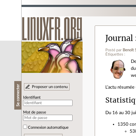
Journal
Posté par
Benoît 
Étiquettes :
De
du
we
Se connecter
Proposer un contenu
L’actu résumée 
Statisti
Identifiant
Du 16 au 30 ju
Mot de passe
1350 com
Connexion automatique
538