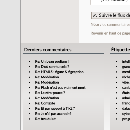
Suivre le flux
Note :
les commentaires 
Revenir en haut de pag
Derniers commentaires
Étiquette
Re: Un beau podium !
intel
Re: D'où sors-tu cela ?
gran
Re: HTML5 : figure & figcaption
merdi
Re: Modération
réch
Re: Modération
vibe
Re: Flash n'est pas vraiment mort
cani
Re: Le zéro-pouce ?
états
Re: Modération
admin
Re: Contexte
fran
Re: Et par rapport à TikZ ?
data
Re: Je n'ai pas accroché
cyber
Re: troudulut
prog