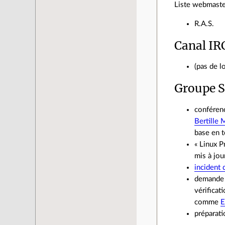
Liste webmaste
R.A.S.
Canal IR
(pas de l
Groupe S
conférenc
Bertille
base en t
« Linux P
mis à jour
incident
demande 
vérificat
comme
E
préparati