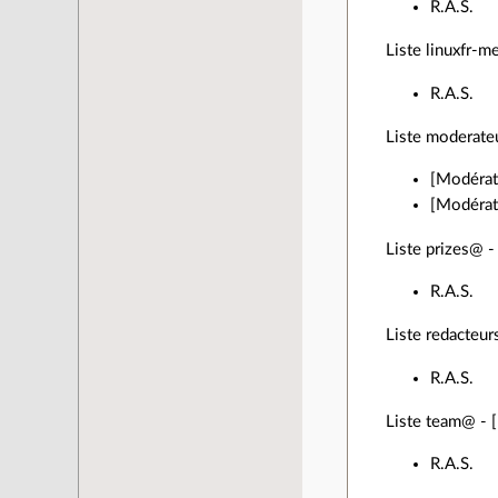
R.A.S.
Liste linuxfr-m
R.A.S.
Liste moderateu
[Modérat
[Modérate
Liste prizes@ - 
R.A.S.
Liste redacteur
R.A.S.
Liste team@ - [
R.A.S.