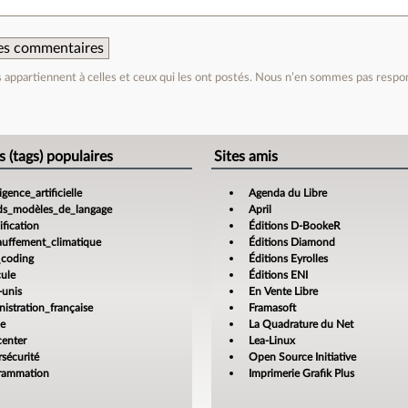
 des commentaires
appartiennent à celles et ceux qui les ont postés. Nous n’en sommes pas respo
e
s (tags) populaires
Sites amis
ligence_artificielle
Agenda du Libre
ds_modèles_de_langage
April
fication
Éditions D-BookeR
auffement_climatique
Éditions Diamond
_coding
Éditions Eyrolles
cule
Éditions ENI
-unis
En Vente Libre
istration_française
Framasoft
ce
La Quadrature du Net
center
Lea-Linux
sécurité
Open Source Initiative
rammation
Imprimerie Grafik Plus