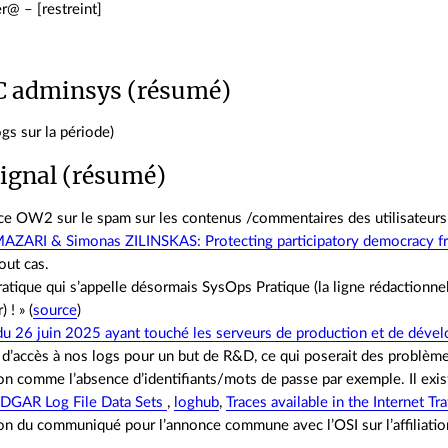
r@ – [restreint]
C adminsys (résumé)
ogs sur la période)
ignal (résumé)
e OW2 sur le spam sur les contenus /commentaires des utilisateurs p
 MAZARI & Simonas ZILINSKAS: Protecting participatory democracy fr
out cas.
ratique qui s’appelle désormais SysOps Pratique (la ligne rédactionne
) ! » (
source
)
 du 26 juin 2025 ayant touché les serveurs de production et de dév
d’accès à nos logs pour un but de R&D, ce qui poserait des problème
ion comme l’absence d’identifiants/mots de passe par exemple. Il exi
DGAR Log File Data Sets
,
loghub
,
Traces available in the Internet Tra
on du communiqué pour l’annonce commune avec l’OSI sur l’affiliatio