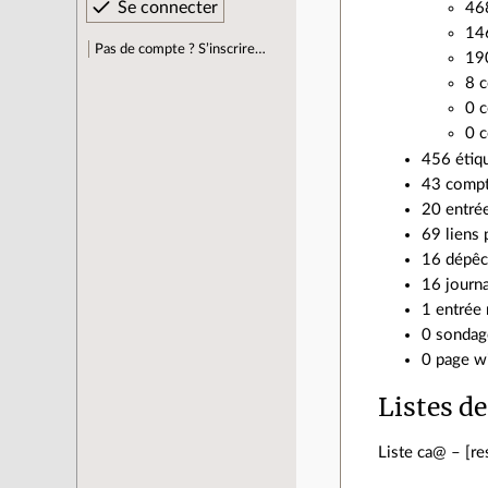
468
146
Pas de compte ? S’inscrire…
190
8 c
0 c
0 c
456 étiq
43 compt
20 entré
69 liens 
16 dépêc
16 journa
1 entrée 
0 sondage
0 page wi
Listes de
Liste ca@ – [re