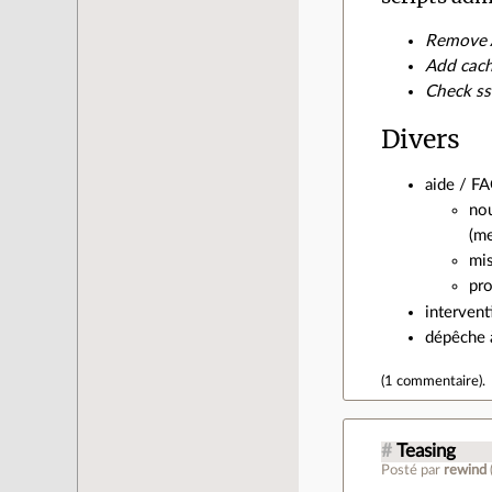
Remove A
Add cach
Check ss
Divers
aide / FA
nou
(me
mis
pro
intervent
dépêche à
(
1 commentaire
).
#
Teasing
Posté par
rewind