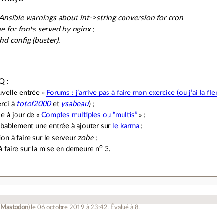
nsible warnings about int->string conversion for cron
;
e for fonts served by nginx
;
hd config (buster)
.
Q :
velle entrée «
Forums : j’arrive pas à faire mon exercice (ou j’ai la fl
rci à
totof2000
et
ysabeau
) ;
e à jour de «
Comptes multiples ou “multis”
» ;
bablement une entrée à ajouter sur
le karma
;
ion à faire sur le serveur
zobe
;
o
 faire sur la mise en demeure n
3.
(
Mastodon
)
le 06 octobre 2019 à 23:42
.
Évalué à
8
.