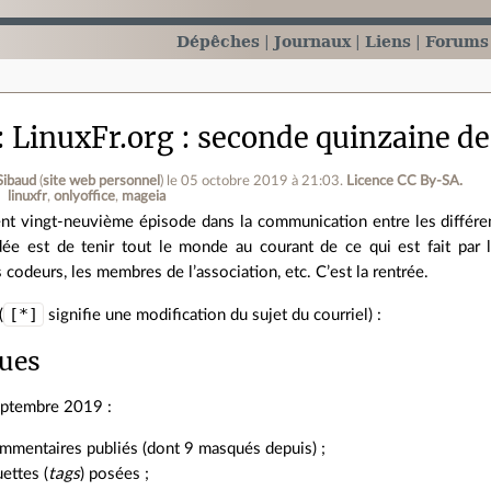
Dépêches
Journaux
Liens
Forums
LinuxFr.org : seconde quinzaine d
Sibaud
(
site web personnel
)
le 05 octobre 2019 à 21:03
.
Licence CC By‑SA.
linuxfr
onlyoffice
mageia
nt vingt‐neuvième épisode dans la communication entre les différen
idée est de tenir tout le monde au courant de ce qui est fait par 
s codeurs, les membres de l’association, etc. C’est la rentrée.
[*]
(
signifie une modification du sujet du courriel) :
ques
eptembre 2019 :
mmentaires publiés (dont 9 masqués depuis) ;
ettes (
tags
) posées ;