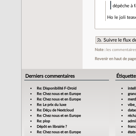
dépêche à f
Ho le joli tease
Suivre le flux
Note :
les commentaires 
Revenir en haut de pag
Derniers commentaires
Étiquette
Re: Disponibilité F-Droid
intel
Re: Chez nous et en Europe
gran
Re: Chez nous et en Europe
merdi
Re: Le prix du luxe
vibe
Re: Déçu de Nextcloud
data
Re: Chez nous et en Europe
réch
Re: plop
admin
Dépôt en librairie ?
fran
Re: Chez nous et en Europe
états