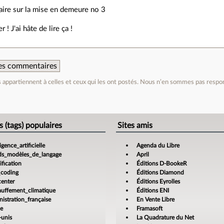
aire sur la mise en demeure no 3
r ! J'ai hâte de lire ça !
 des commentaires
appartiennent à celles et ceux qui les ont postés. Nous n’en sommes pas respo
e
s (tags) populaires
Sites amis
ligence_artificielle
Agenda du Libre
ds_modèles_de_langage
April
fication
Éditions D-BookeR
_coding
Éditions Diamond
center
Éditions Eyrolles
auffement_climatique
Éditions ENI
istration_française
En Vente Libre
ce
Framasoft
-unis
La Quadrature du Net