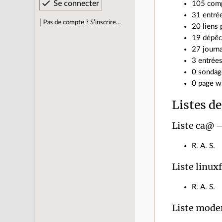
105 comp
31 entré
Pas de compte ? S’inscrire…
20 liens 
19 dépêc
27 journa
3 entrées
0 sondage
0 page wi
Listes de
Liste ca@ —
R. A. S.
Liste linu
R. A. S.
Liste mode