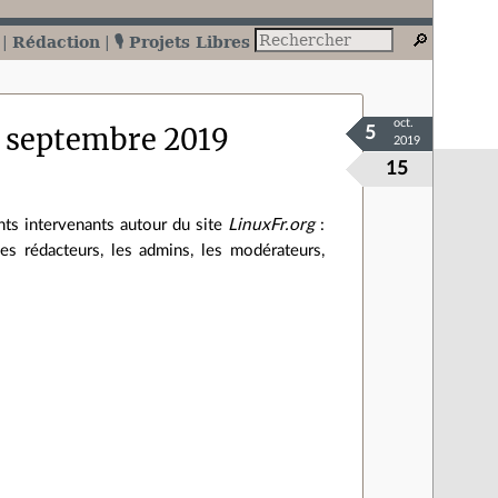
Rédaction
🎙️ Projets Libres
oct.
e septembre 2019
5
2019
15
ts intervenants autour du site
LinuxFr.org
:
les rédacteurs, les admins, les modérateurs,