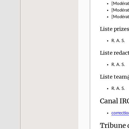
[Modérate
[Modérate
[Modérate
Liste prize
R. A. S.
Liste redac
R. A. S.
Liste team
R. A. S.
Canal IR
correctio
Tribune 