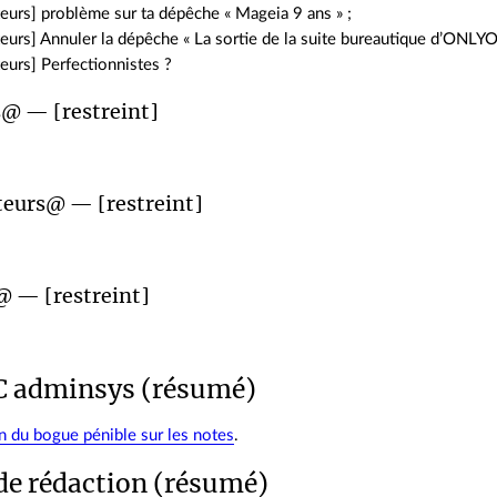
urs] problème sur ta dépêche « Mageia 9 ans » ;
urs] Annuler la dépêche « La sortie de la suite bureautique d’ONLYO
urs] Perfectionnistes ?
s@ — [restreint]
teurs@ — [restreint]
@ — [restreint]
C adminsys (résumé)
n du bogue pénible sur les notes
.
de rédaction (résumé)