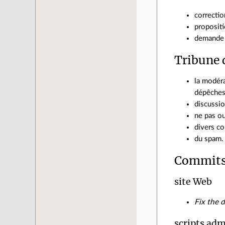
correcti
propositi
demande 
Tribune 
la modéra
dépêches
discussio
ne pas ou
divers c
du spam.
Commits
site Web
Fix the 
scripts ad