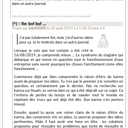
dans un autre journal.
https://linuxfr.org/users/barmic/journaux/y-en-a-marre-de-ce-gros-troll
[^]
#
Re: bof bof ....
Posté par
totof2000
le 30 août 2019 à 11:58
.
Évalué à
4
.
J'ai pas totalement fini, mais j'ai d'autres idées
pour ça. Je le mettrais dans un autre journal.
Lorsque je vois que ton compte a été créé le
16/08/2019, je comprends mieux … Le syndrome du stagiaire qui
débarque et qui remet en question tout le fonctionnement d'une
entreprise sans savoir pourquoi les choses fonctionnent come elles
fonctionnent …
Commence déjà par bien comprendre la raison d'être du karma
avant de proposer tes idées. Tu n'es pas le premier à le remettre en
question, et certainement pas le dernier. Fais ne recherche sur
karma sur linuxfr, tu verras bien ce qui a été déjà dit sur ce sujet. Ca
t'évitera de perdre du temps et de saouler tout le monde en
répétant des trucs qui ont déjà été dits. (ton karma s'en portera
mieux).
Ensuite, quand tu auras une vision claire de la raison d'être du
karma, des compromis mis en place, tu pourras proposer des idées
pertinentes. Mais il faut avoir une hose en tête : les solutions
proposées pour résoudre les problèmes que tente de résoudre le