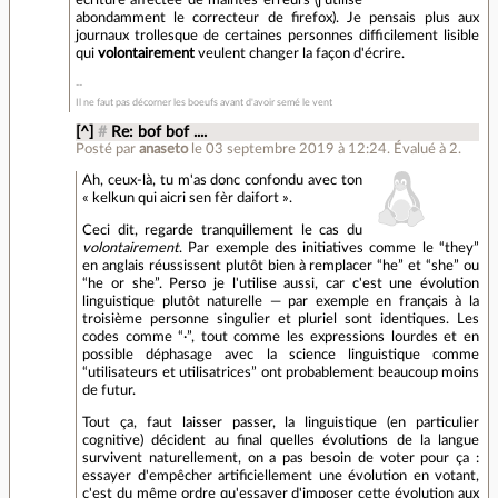
écriture affectée de maintes erreurs (j'utilise
abondamment le correcteur de firefox). Je pensais plus aux
journaux trollesque de certaines personnes difficilement lisible
qui
volontairement
veulent changer la façon d'écrire.
Il ne faut pas décorner les boeufs avant d'avoir semé le vent
[^]
#
Re: bof bof ....
Posté par
anaseto
le 03 septembre 2019 à 12:24
.
Évalué à
2
.
Ah, ceux-là, tu m'as donc confondu avec ton
« kelkun qui aicri sen fèr daifort ».
Ceci dit, regarde tranquillement le cas du
volontairement
. Par exemple des initiatives comme le “they”
en anglais réussissent plutôt bien à remplacer “he” et “she” ou
“he or she”. Perso je l'utilise aussi, car c'est une évolution
linguistique plutôt naturelle — par exemple en français à la
troisième personne singulier et pluriel sont identiques. Les
codes comme “·”, tout comme les expressions lourdes et en
possible déphasage avec la science linguistique comme
“utilisateurs et utilisatrices” ont probablement beaucoup moins
de futur.
Tout ça, faut laisser passer, la linguistique (en particulier
cognitive) décident au final quelles évolutions de la langue
survivent naturellement, on a pas besoin de voter pour ça :
essayer d'empêcher artificiellement une évolution en votant,
c'est du même ordre qu'essayer d'imposer cette évolution aux