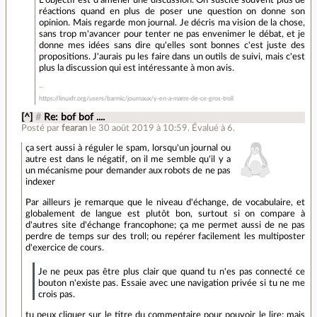
réactions quand en plus de poser une question on donne son
opinion. Mais regarde mon journal. Je décris ma vision de la chose,
sans trop m'avancer pour tenter ne pas envenimer le débat, et je
donne mes idées sans dire qu'elles sont bonnes c'est juste des
propositions. J'aurais pu les faire dans un outils de suivi, mais c'est
plus la discussion qui est intéressante à mon avis.
https://linuxfr.org/users/barmic/journaux/y-en-a-marre-de-ce-gros-troll
[^]
#
Re: bof bof ....
Posté par
fearan
le 30 août 2019 à 10:59
.
Évalué à
6
.
ça sert aussi à réguler le spam, lorsqu'un journal ou
autre est dans le négatif, on il me semble qu'il y a
un mécanisme pour demander aux robots de ne pas
indexer
Par ailleurs je remarque que le niveau d'échange, de vocabulaire, et
globalement de langue est plutôt bon, surtout si on compare à
d'autres site d'échange francophone; ça me permet aussi de ne pas
perdre de temps sur des troll; ou repérer facilement les multiposter
d'exercice de cours.
Je ne peux pas être plus clair que quand tu n'es pas connecté ce
bouton n'existe pas. Essaie avec une navigation privée si tu ne me
crois pas.
tu peux cliquer sur le titre du commentaire pour pouvoir le lire; mais