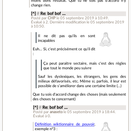
moins bons résultat. Que tu ne sois pas d'accord n'y
change rien.
[^]
#
Re: bof bof ....
Posté par
CHP
le 05 septembre 2019 à 10:49
.
Évalué à
2
.
Dernière modification le 05 septembre 2019
à 10:50.
Il ne dit pas qu'ils en sont
incapables
Euh… Si, c'est précisément ce qu'il dit
:
Ça peut paraitre sectaire, mais c'est des règles
que tout le monde peu suivre
Sauf les dyslexiques, les étrangers, les gens des
milieux défavorisés, etc. Même si, parfois, il leur est
possible de s'améliorer dans une certaine limite (…)
Que tu sois d'accord change des choses (mais seulement
des choses te concernant)
[^]
#
Re: bof bof ....
Posté par
anaseto
le 05 septembre 2019 à 18:44
.
Évalué à
0
.
Définition wiktionnaire de pouvoir
,
exemple n°3 :