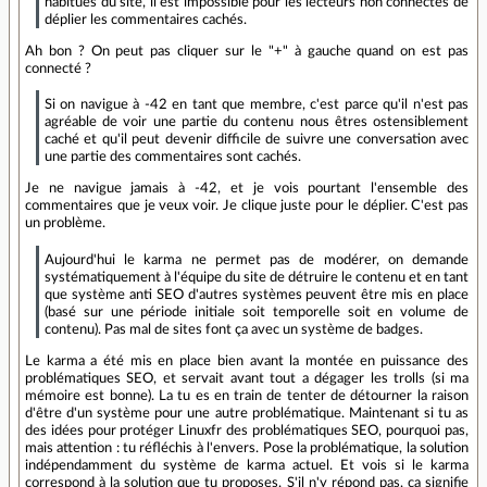
habitués du site, il est impossible pour les lecteurs non connectés de
déplier les commentaires cachés.
Ah bon ? On peut pas cliquer sur le "+" à gauche quand on est pas
connecté ?
Si on navigue à -42 en tant que membre, c'est parce qu'il n'est pas
agréable de voir une partie du contenu nous êtres ostensiblement
caché et qu'il peut devenir difficile de suivre une conversation avec
une partie des commentaires sont cachés.
Je ne navigue jamais à -42, et je vois pourtant l'ensemble des
commentaires que je veux voir. Je clique juste pour le déplier. C'est pas
un problème.
Aujourd'hui le karma ne permet pas de modérer, on demande
systématiquement à l'équipe du site de détruire le contenu et en tant
que système anti SEO d'autres systèmes peuvent être mis en place
(basé sur une période initiale soit temporelle soit en volume de
contenu). Pas mal de sites font ça avec un système de badges.
Le karma a été mis en place bien avant la montée en puissance des
problématiques SEO, et servait avant tout a dégager les trolls (si ma
mémoire est bonne). La tu es en train de tenter de détourner la raison
d'être d'un système pour une autre problématique. Maintenant si tu as
des idées pour protéger Linuxfr des problématiques SEO, pourquoi pas,
mais attention : tu réfléchis à l'envers. Pose la problématique, la solution
indépendamment du système de karma actuel. Et vois si le karma
correspond à la solution que tu proposes. S'il n'y répond pas, ça signifie