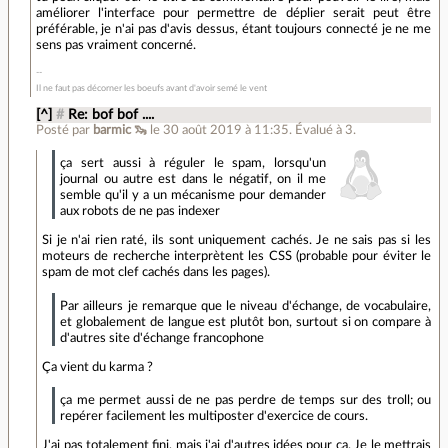
améliorer l'interface pour permettre de déplier serait peut être
préférable, je n'ai pas d'avis dessus, étant toujours connecté je ne me
sens pas vraiment concerné.
Il ne faut pas décorner les boeufs avant d'avoir semé le vent
[^]
#
Re: bof bof ....
Posté par
barmic 🦦
le 30 août 2019 à 11:35
.
Évalué à
3
.
ça sert aussi à réguler le spam, lorsqu'un
journal ou autre est dans le négatif, on il me
semble qu'il y a un mécanisme pour demander
aux robots de ne pas indexer
Si je n'ai rien raté, ils sont uniquement cachés. Je ne sais pas si les
moteurs de recherche interprètent les CSS (probable pour éviter le
spam de mot clef cachés dans les pages).
Par ailleurs je remarque que le niveau d'échange, de vocabulaire,
et globalement de langue est plutôt bon, surtout si on compare à
d'autres site d'échange francophone
Ça vient du karma ?
ça me permet aussi de ne pas perdre de temps sur des troll; ou
repérer facilement les multiposter d'exercice de cours.
J'ai pas totalement fini, mais j'ai d'autres idées pour ça. Je le mettrais