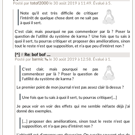
Posté par
totof2000
le 30 août 2019 à 11:49
.
Évalué à
5
.
Note qu'il est très difficile de critiquer
l'intérêt de quelque chose dont on ne sait pas
à quoi il sert.
C'est clair, mais pourquoi ne pas commenbcer par là ? Poser la
question de l'utilité du système de karma ? Une fois que tu sais à
quoi il sert, tu pourras critiquer et proposer des améliorations, sinon
tout le reste n'est que supposition, et n'a que peu d'intéret non ?
[^]
#
Re: bof bof ....
Posté par
barmic 🦦
le 30 août 2019 à 12:58
.
Évalué à
1
.
C'est clair, mais pourquoi ne pas
commenbcer par là ? Poser la question de
l'utilité du système de karma ?
Le premier point de mon journal n'est pas assez clair là dessus ?
Une fois que tu sais à quoi il sert, tu pourras critiquer[…]
Je peux voir en voir des effets qui me semble néfaste déjà j'ai
donné des exemples.
[…] proposer des améliorations, sinon tout le reste n'est que
supposition, et n'a que peu d'intéret non ?
L'objectif est d'amener une discussion. On suscite souvent plus de