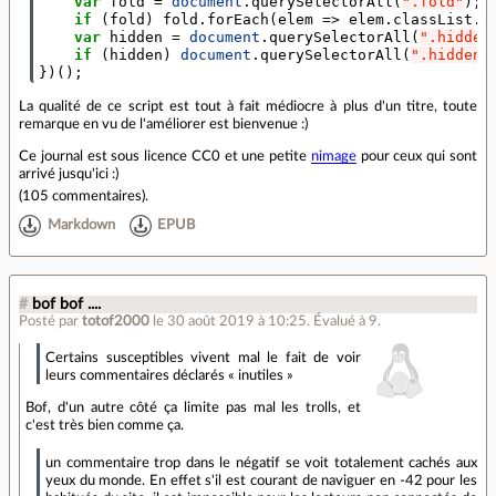
var
fold
=
document
.
querySelectorAll
(
".fold"
);
if
(
fold
)
fold
.
forEach
(
elem
=>
elem
.
classList
.
r
var
hidden
=
document
.
querySelectorAll
(
".hidden
if
(
hidden
)
document
.
querySelectorAll
(
".hidden"
})();
La qualité de ce script est tout à fait médiocre à plus d'un titre, toute
remarque en vu de l'améliorer est bienvenue :)
Ce journal est sous licence CC0 et une petite
nimage
pour ceux qui sont
arrivé jusqu'ici :)
(
105 commentaires
).
Markdown
EPUB
#
bof bof ....
Posté par
totof2000
le 30 août 2019 à 10:25
.
Évalué à
9
.
Certains susceptibles vivent mal le fait de voir
leurs commentaires déclarés « inutiles »
Bof, d'un autre côté ça limite pas mal les trolls, et
c'est très bien comme ça.
un commentaire trop dans le négatif se voit totalement cachés aux
yeux du monde. En effet s'il est courant de naviguer en -42 pour les