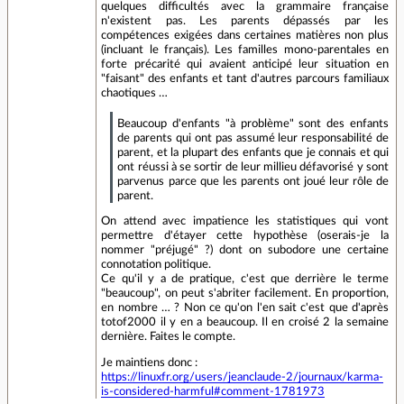
quelques difficultés avec la grammaire française
n'existent pas. Les parents dépassés par les
compétences exigées dans certaines matières non plus
(incluant le français). Les familles mono-parentales en
forte précarité qui avaient anticipé leur situation en
"faisant" des enfants et tant d'autres parcours familiaux
chaotiques …
Beaucoup d'enfants "à problème" sont des enfants
de parents qui ont pas assumé leur responsabilité de
parent, et la plupart des enfants que je connais et qui
ont réussi à se sortir de leur millieu défavorisé y sont
parvenus parce que les parents ont joué leur rôle de
parent.
On attend avec impatience les statistiques qui vont
permettre d'étayer cette hypothèse (oserais-je la
nommer "préjugé" ?) dont on subodore une certaine
connotation politique.
Ce qu'il y a de pratique, c'est que derrière le terme
"beaucoup", on peut s'abriter facilement. En proportion,
en nombre … ? Non ce qu'on l'en sait c'est que d'après
totof2000 il y en a beaucoup. Il en croisé 2 la semaine
dernière. Faites le compte.
Je maintiens donc :
https://linuxfr.org/users/jeanclaude-2/journaux/karma-
is-considered-harmful#comment-1781973