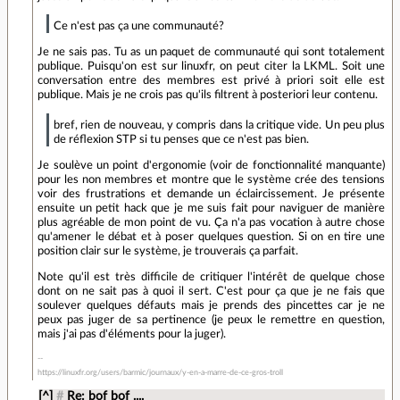
Ce n'est pas ça une communauté?
Je ne sais pas. Tu as un paquet de communauté qui sont totalement
publique. Puisqu'on est sur linuxfr, on peut citer la LKML. Soit une
conversation entre des membres est privé à priori soit elle est
publique. Mais je ne crois pas qu'ils filtrent à posteriori leur contenu.
bref, rien de nouveau, y compris dans la critique vide. Un peu plus
de réflexion STP si tu penses que ce n'est pas bien.
Je soulève un point d'ergonomie (voir de fonctionnalité manquante)
pour les non membres et montre que le système crée des tensions
voir des frustrations et demande un éclaircissement. Je présente
ensuite un petit hack que je me suis fait pour naviguer de manière
plus agréable de mon point de vu. Ça n'a pas vocation à autre chose
qu'amener le débat et à poser quelques question. Si on en tire une
position clair sur le système, je trouverais ça parfait.
Note qu'il est très difficile de critiquer l'intérêt de quelque chose
dont on ne sait pas à quoi il sert. C'est pour ça que je ne fais que
soulever quelques défauts mais je prends des pincettes car je ne
peux pas juger de sa pertinence (je peux le remettre en question,
mais j'ai pas d'éléments pour la juger).
https://linuxfr.org/users/barmic/journaux/y-en-a-marre-de-ce-gros-troll
[^]
#
Re: bof bof ....