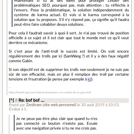
Maintenant si tu as des idées pour protéger Linuxfr des
problématiques SEO, pourquoi pas, mais attention : tu réfléchis à
l'envers. Pose la problématique, la solution indépendamment du
système de karma actuel. Et vois si le karma correspond à la
solution que tu proposes. S'il n'y répond pas, ça signifie qu'il faudra
peut-être faire cohabiter deuyx solutions.
Pour cela il faudrait savoir à quoi il sert. Je n'ai pas trouvé de position
officielle à ce sujet et il est clair que tout le monde met ce qu'il veut
derrière ce mécanisme.
Si c'est pour de l'anti-troll le succès est limité. On voit encore
régulièrement des trolls par ici (SamWang ?) et il y a des faux négatif
comme Gabin.
Si son objectif est de supprimer les trolls non seulement je ne suis pas
sûr de son efficacité, mais en plus il remplace des troll par certaine
tensions et frsutration (je pense par exemple à
ici
).
https://linuxfr.org/users/barmic/journaux/y-en-a-marre-de-ce-gros-troll
[^]
#
Re: bof bof ....
Posté par
Zenitram
(
site web personnel
)
le 30 août 2019 à 10:53
.
Évalué à
1
.
Je ne peux pas être plus clair que quand tu n'es
pas connecté ce bouton n'existe pas. Essaie
avec une navigation privée si tu ne me crois pas.