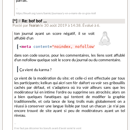
parfait.
https://linuxfr.org/users/barmic/journaux/y-en-a-marre-de-ce-gros-troll
[^]
#
Re: bof bof ....
Posté par
fearan
le 30 août 2019 à 14:38
.
Évalué à
6
.
ton journal ayant un score négatif, il se voit
affublé d'un
<
meta
content
=
"noindex, nofollow"
name
=
"robots"
dans son code source, pour les commentaires, les liens sont affublé
d'un nofollow quelque soit le score du journal ou du commentaire.
Ça vient du karma ?
ça vient de la modération du site; et celle-ci est effectuée par tous
les participants; kelkun qui aicri sen fèr daifort va voir ses gribouillis
cachés par défaut, et s'adaptera où ira voir ailleurs sans que les
modérateur lui en intime l'ordre ou supprime ses atrocités; alors on
a bien quelques fanatiques qui tentent de modifier la graphie
traditionnelle, et cela lance de long trolls mais globalement on a
réussi à conserver une langue lisible par tout un chacun ; je n'ai pas
encore trouvé de site ayant si peu de modérateurs ayant un tel
niveau.
Il ne faut pas décorner les boeufs avant d'avoir semé le vent