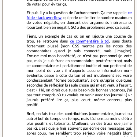
de voter pour éviter ça.
Et puis il y a la question de l'acharnement. Ça me rappelle
ce
fil de stack overflow
, qui parle de limiter le nombre maximum
de votes négatifs, en donnant des arguments intéressants
(pourtant bien en négatif, SO a des problèmes avec ça aussi).
Tiens, un exemple de cas où on en rajoute une couche de
trop, se retrouve dans
ce commentaire à toi
, sans doute
fortement plussé (mon CSS montre pas les notes des
commentaires quand je suis connecté, mais j'imagine).
Excuse-moi mon honnêteté, ce n'est pas personnel (je vote
pas, mais je suis franc en commentaire, peut-être trop), mais
ce commentaire est parfaitement inutile et non pertinent de
mon point de vue : il n'apporte aucune information non-
évidente, passe à côté du ton et est inutilement sec voire
condescendant “forme balbutiante”, alors qu'après quelques
secondes de réflexion la seule chose qui m'est venu à l'esprit,
c'est « Hé, on dirait que tu as besoin de bonnes vacances, j'ai
pas tout compris où tu voulais en venir avec ton journal :-) » :
j'aurais préféré lire ça, plus court, même contenu, plus
positif.
Bref, on fais tous des contributions (commentaire, journal ou
autre) bof de temps en temps, mais tâchons au moins d'être
plus positifs et tolérants. D'ailleurs, un des trucs que j'aime
pas ici, c'est que je finis souvent par écrire des messages qui,
après coup, me semblent trop sérieux voire négatifs (dont