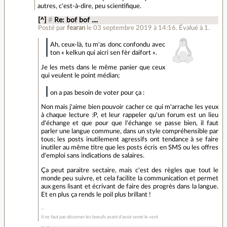
autres, c'est-à-dire, peu scientifique.
[^]
#
Re: bof bof ....
Posté par
fearan
le 03 septembre 2019 à 14:16
.
Évalué à
1
.
Ah, ceux-là, tu m'as donc confondu avec
ton « kelkun qui aicri sen fèr daifort ».
Je les mets dans le même panier que ceux
qui veulent le point médian;
on a pas besoin de voter pour ça :
Non mais j'aime bien pouvoir cacher ce qui m'arrache les yeux
à chaque lecture :P, et leur rappeler qu'un forum est un lieu
d'échange et que pour que l'échange se passe bien, il faut
parler une langue commune, dans un style compréhensible par
tous; les posts inutilement agressifs ont tendance à se faire
inutiler au même titre que les posts écris en SMS ou les offres
d'emploi sans indications de salaires.
Ça peut paraitre sectaire, mais c'est des règles que tout le
monde peu suivre, et cela facilite la communication et permet
aux gens lisant et écrivant de faire des progrès dans la langue.
Et en plus ça rends le poil plus brillant !
Il ne faut pas décorner les boeufs avant d'avoir semé le vent