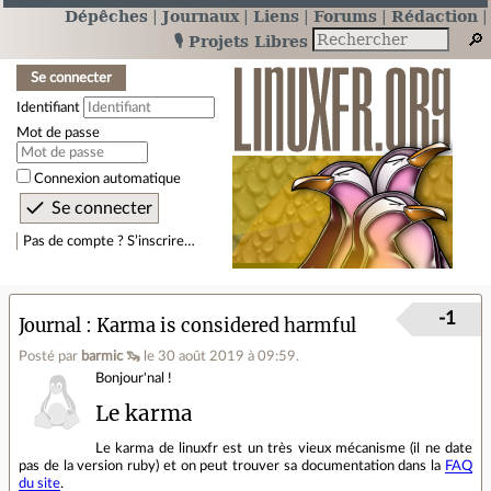
Dépêches
Journaux
Liens
Forums
Rédaction
🎙️ Projets Libres
Se connecter
Identifiant
Mot de passe
Connexion automatique
Pas de compte ? S’inscrire…
-1
Journal
Karma is considered harmful
Posté par
barmic 🦦
le 30 août 2019 à 09:59
.
Bonjour'nal !
Le karma
Le karma de linuxfr est un très vieux mécanisme (il ne date
pas de la version ruby) et on peut trouver sa documentation dans la
FAQ
du site
.