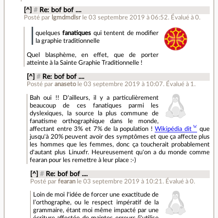
[^]
#
Re: bof bof ....
Posté par
lgmdmdlsr
le 03 septembre 2019 à 06:52
.
Évalué à
0
.
quelques
fanatiques
qui tentent de modifier
la graphie traditionnelle
Quel blasphème, en effet, que de porter
atteinte à la Sainte Graphie Traditionnelle !
[^]
#
Re: bof bof ....
Posté par
anaseto
le 03 septembre 2019 à 10:07
.
Évalué à
1
.
Bah oui !! D'ailleurs, il y a particulièrement
beaucoup de ces fanatiques parmi les
dyslexiques, la source la plus commune de
fanatisme orthographique dans le monde,
affectant entre 3% et 7% de la population !
Wikipédia dit
que
jusqu'à 20% peuvent avoir des symptômes et que ça affecte plus
les hommes que les femmes, donc ça toucherait probablement
d'autant plus Linuxfr. Heureusement qu'on a du monde comme
fearan pour les remettre à leur place :-)
[^]
#
Re: bof bof ....
Posté par
fearan
le 03 septembre 2019 à 10:21
.
Évalué à
0
.
Loin de moi l'idée de forcer une exactitude de
l’orthographe, ou le respect impératif de la
grammaire, étant moi même impacté par une