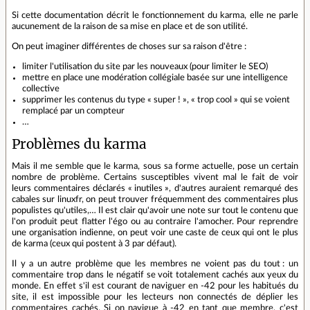
Si cette documentation décrit le fonctionnement du karma, elle ne parle
aucunement de la raison de sa mise en place et de son utilité.
On peut imaginer différentes de choses sur sa raison d'être :
limiter l'utilisation du site par les nouveaux (pour limiter le SEO)
mettre en place une modération collégiale basée sur une intelligence
collective
supprimer les contenus du type « super ! », « trop cool » qui se voient
remplacé par un compteur
…
Problèmes du karma
Mais il me semble que le karma, sous sa forme actuelle, pose un certain
nombre de problème. Certains susceptibles vivent mal le fait de voir
leurs commentaires déclarés « inutiles », d'autres auraient remarqué des
cabales sur linuxfr, on peut trouver fréquemment des commentaires plus
populistes qu'utiles,… Il est clair qu'avoir une note sur tout le contenu que
l'on produit peut flatter l'égo ou au contraire l'amocher. Pour reprendre
une organisation indienne, on peut voir une caste de ceux qui ont le plus
de karma (ceux qui postent à 3 par défaut).
Il y a un autre problème que les membres ne voient pas du tout : un
commentaire trop dans le négatif se voit totalement cachés aux yeux du
monde. En effet s'il est courant de naviguer en -42 pour les habitués du
site, il est impossible pour les lecteurs non connectés de déplier les
commentaires cachés. Si on navigue à -42 en tant que membre, c'est