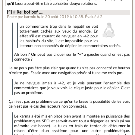
qu'il faudra peut-être faire cohabiter deuyx solutions.
[^]
#
Re: bof bof ....
Posté par
barmic 🦦
le 30 août 2019 à 10:38
.
Évalué à
2
.
un commentaire trop dans le négatif se voit
totalement cachés aux yeux du monde. En
effet s'il est courant de naviguer en -42 pour
les habitués du site, il est impossible pour les
lecteurs non connectés de déplier les commentaires cachés.
Ah bon ? On peut pas cliquer sur le "+" à gauche quand on est pas
connecté ?
Je ne peux pas être plus clair que quand tu n'es pas connecté ce bouton
n'existe pas. Essaie avec une navigation privée si tu ne me crois pas.
Je ne navigue jamais à -42, et je vois pourtant l'ensemble des
commentaires que je veux voir. Je clique juste pour le déplier. C'est
pas un problème.
Ça n'est pas un problème parce qu'on te laisse la possibilité de les voir,
ce n'est pas le cas des lecteurs non connectés.
Le karma a été mis en place bien avant la montée en puissance des
problématiques SEO, et servait avant tout a dégager les trolls (si ma
mémoire est bonne). La tu es en train de tenter de détourner la
raison d'être d'un système pour une autre problématique.