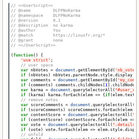
// ==UserScript==
// @name         DLFPNoKarma
// @namespace    DLFPNoKarma
// @version      0.1
// @description  no karma
// @author       You
// @match        https://linuxfr.org/*
// @grant        none
// ==/UserScript==
(
function
()
{
'use strict'
;
// user space
var
nbVotes
=
document
.
getElementById
(
'nb_votes
if
(
nbVotes
)
nbVotes
.
parentNode
.
style
.
display
=
var
comments
=
document
.
getElementById
(
'my_comm
if
(
comments
)
comments
.
childNodes
[
1
].
childNodes
var
karma
=
document
.
querySelectorAll
(
"#user_re
if
(
karma
)
karma
.
forEach
(
elem
=>
{
if
(
elem
.
textC
// remove notes
var
scoreComments
=
document
.
querySelectorAll
(
"
if
(
scoreComments
)
scoreComments
.
forEach
(
elem
=
var
contentScore
=
document
.
querySelectorAll
(
"f
if
(
contentScore
)
contentScore
.
forEach
(
elem
=>
var
vote
=
document
.
querySelectorAll
(
".details,
if
(
vote
)
vote
.
forEach
(
elem
=>
elem
.
style
.
displ
// unfold