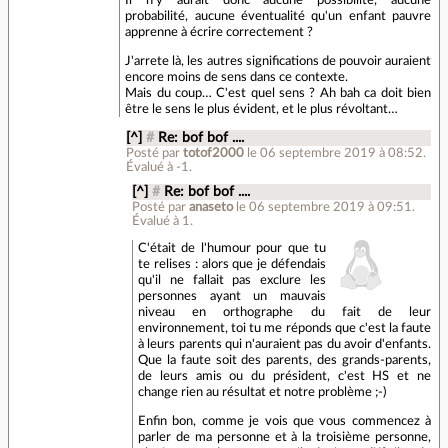
probabilité, aucune éventualité qu'un enfant pauvre
apprenne à écrire correctement ?
J'arrete là, les autres significations de pouvoir auraient
encore moins de sens dans ce contexte.
Mais du coup… C'est quel sens ? Ah bah ca doit bien
être le sens le plus évident, et le plus révoltant…
[^]
#
Re: bof bof ....
Posté par
totof2000
le 06 septembre 2019 à 08:52
.
Évalué à
-1
.
[^]
#
Re: bof bof ....
Posté par
anaseto
le 06 septembre 2019 à 09:51
.
Évalué à
1
.
C'était de l'humour pour que tu
te relises : alors que je défendais
qu'il ne fallait pas exclure les
personnes ayant un mauvais
niveau en orthographe du fait de leur
environnement, toi tu me réponds que c'est la faute
à leurs parents qui n'auraient pas du avoir d'enfants.
Que la faute soit des parents, des grands-parents,
de leurs amis ou du président, c'est HS et ne
change rien au résultat et notre problème ;-)
Enfin bon, comme je vois que vous commencez à
parler de ma personne et à la troisième personne,