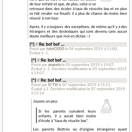
de leur enfant et que, de plus, celui-ci se
retrouve dans des écoles à taux de réussite bas et en plus
se fait recaler sur linuxfr, il a plus de chance de moins bien
réussir à son tour.
Après, il y a toujours des exceptions, de même qu'il y a des
étrangers et des dyslexiques qui sont devenu sans aucun
doute meilleurs que moi en dictée :-)
[^]
#
Re: bof bof ....
Posté par
totof2000
le 04 septembre 2019 à 11:00
.
Évalué à
-1
.
[^]
#
Re: bof bof ....
Posté par
anaseto
le 05 septembre 2019 à 19:07
.
Évalué à
-2
.
Dernière modification le 05 septembre 2019
à 19:07.
[^]
#
Re: bof bof ....
Posté par
El Titi
le 07 septembre 2019 à 15:11
.
Évalué à
3
.
Dernière modification le 07 septembre 2019
à 15:14.
Jouons un peu:
Si les parents suivaient leurs
enfants, il y aurait bien moins
d'école à "taux de réusite bas".
Les parents illettrés ou d'origine étrangères ayant