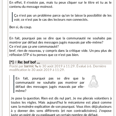
En effet, il n'existe pas, mais tu peux cliquer sur le titre et tu as le
contenu du message moinssé.
Ça n'est pas un problème parce qu'on te laisse la possibilité de les
voir, ce n'est pas le cas des lecteurs non connectés.
Ben si, du coup.
En fait, pourquoi pas se dire que la communauté ne souhaite pas
montrer par défaut des messages jugés mauvais par elle-même?
Ce n'est pas ça une communauté?
bref, rien de nouveau, y compris dans la critique vide. Un peu plus de
réflexion STP si tu penses que ce n'est pas bien.
[^]
#
Re: bof bof ....
Posté par
barmic 🦦
le 30 août 2019 à 11:29
.
Évalué à
6
.
Dernière
modification le 30 août 2019 à 11:29.
En fait, pourquoi pas se dire que la
communauté ne souhaite pas montrer par
défaut des messages jugés mauvais par elle-
même?
Je pose la question. Rien est dis nul part. Je me plierais volontiers à
toutes les règles. Mais aujourd'hui le mécanisme est placé comme
sans la moindre explication de son pourquoi. Vous êtes déjà plusieurs
à y donner des sens différents (et non contradictoires). J'expose
juste un point de vu expliquant un certain nombre de défaut.