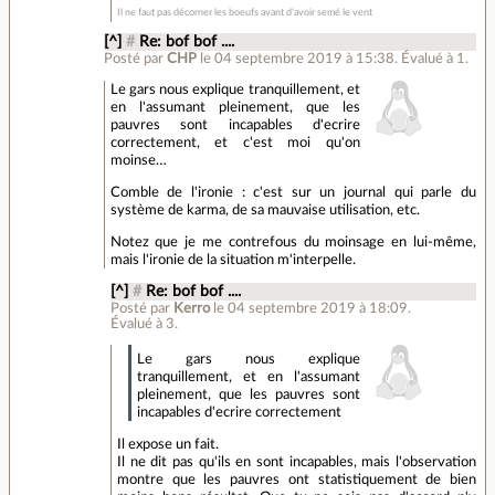
Il ne faut pas décorner les boeufs avant d'avoir semé le vent
[^]
#
Re: bof bof ....
Posté par
CHP
le 04 septembre 2019 à 15:38
.
Évalué à
1
.
Le gars nous explique tranquillement, et
en l'assumant pleinement, que les
pauvres sont incapables d'ecrire
correctement, et c'est moi qu'on
moinse…
Comble de l'ironie : c'est sur un journal qui parle du
système de karma, de sa mauvaise utilisation, etc.
Notez que je me contrefous du moinsage en lui-même,
mais l'ironie de la situation m'interpelle.
[^]
#
Re: bof bof ....
Posté par
Kerro
le 04 septembre 2019 à 18:09
.
Évalué à
3
.
Le gars nous explique
tranquillement, et en l'assumant
pleinement, que les pauvres sont
incapables d'ecrire correctement
Il expose un fait.
Il ne dit pas qu'ils en sont incapables, mais l'observation
montre que les pauvres ont statistiquement de bien