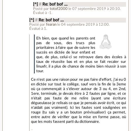
[^]
#
Re: bof bof ....
Posté par
totof2000
le 07 septembre 2019 à 20:10
.
Évalué à
-1
.
[^]
#
Re: bof bof ....
Posté par
fearan
le 04 septembre 2019 à 12:00
.
Évalué à
1
.
Eh bien, que quand les parents ont
pas de sous, des trucs plus
prioritaires à faire que de suivre les
succès en dictée de leur enfant et
que, de plus, celui-ci se retrouve dans des écoles à
taux de réussite bas et en plus se fait recaler sur
linuxfr, il a plus de chance de moins bien réussir à son
tour.
Ce n'est pas une raison pour ne pas faire d'effort, j'ai eu 0
en dictée sur tout le collège, sauf vers la fin de la 3eme
où ça commençait à s'élever autour de 3 ou 4, en 2nd,
1ere, terminale, je devais être à 2 fautes par ligne, et ce
n'était pas faute de me relire (ayant une écriture
dégueulasse je relisais ce que je pensais avoir écrit, ce qui
n'aidait pas vraiment). Ici les fautes sont soulignées en
rouge (tu sais y a un bouton prévisualiser) ça permet,
entre autre de vérifier que la mise en forme passe, où
que les mots fassent parti du dictionnaire.