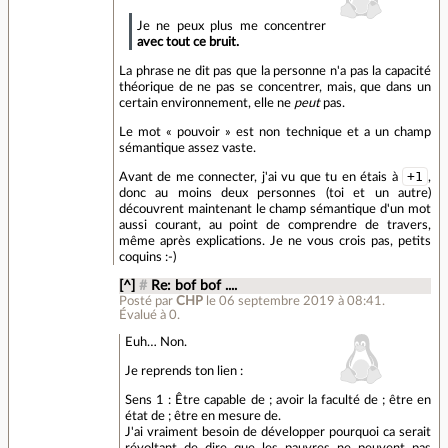
Je ne peux plus me concentrer
avec tout ce bruit.
La phrase ne dit pas que la personne n'a pas la capacité
théorique de ne pas se concentrer, mais, que dans un
certain environnement, elle ne
peut
pas.
Le mot « pouvoir » est non technique et a un champ
sémantique assez vaste.
+1
Avant de me connecter, j'ai vu que tu en étais à
,
donc au moins deux personnes (toi et un autre)
découvrent maintenant le champ sémantique d'un mot
aussi courant, au point de comprendre de travers,
même après explications. Je ne vous crois pas, petits
coquins :-)
[^]
#
Re: bof bof ....
Posté par
CHP
le 06 septembre 2019 à 08:41
.
Évalué à
0
.
Euh… Non.
Je reprends ton lien :
Sens 1 : Être capable de ; avoir la faculté de ; être en
état de ; être en mesure de.
J'ai vraiment besoin de développer pourquoi ca serait
révoltant de dire que les pauvres ne peuvent pas