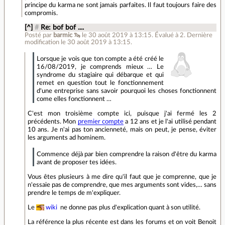
principe du karma ne sont jamais parfaites. Il faut toujours faire des
compromis.
[^]
#
Re: bof bof ....
Posté par
barmic 🦦
le 30 août 2019 à 13:15
.
Évalué à
2
.
Dernière
modification le 30 août 2019 à 13:15.
Lorsque je vois que ton compte a été créé le
16/08/2019, je comprends mieux … Le
syndrome du stagiaire qui débarque et qui
remet en question tout le fonctionnement
d'une entreprise sans savoir pourquoi les choses fonctionnent
come elles fonctionnent …
C'est mon troisième compte ici, puisque j'ai fermé les 2
précédents. Mon
premier compte
a 12 ans et je l'ai utilisé pendant
10 ans. Je n'ai pas ton ancienneté, mais on peut, je pense, éviter
les arguments ad hominem.
Commence déjà par bien comprendre la raison d'être du karma
avant de proposer tes idées.
Vous êtes plusieurs à me dire qu'il faut que je comprenne, que je
n'essaie pas de comprendre, que mes arguments sont vides,… sans
prendre le temps de m'expliquer.
Le
wiki
ne donne pas plus d'explication quant à son utilité.
La référence la plus récente est dans les forums et on voit Benoit