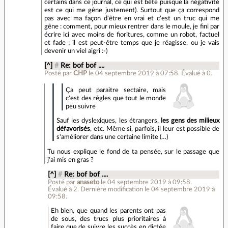
certains dans ce journal, ce qui est bête puisque la négativité
est ce qui me gêne justement). Surtout que ça correspond
pas avec ma façon d'être en vrai et c'est un truc qui me
gêne : comment, pour mieux rentrer dans le moule, je fini par
écrire ici avec moins de fioritures, comme un robot, factuel
et fade ; il est peut-être temps que je réagisse, ou je vais
devenir un viel aigri :-)
[^]
#
Re: bof bof ....
Posté par
CHP
le 04 septembre 2019 à 07:58
.
Évalué à
0
.
Ça peut paraitre sectaire, mais
c'est des règles que tout le monde
peu suivre
Sauf les dyslexiques, les étrangers,
les gens des milieux
défavorisés
, etc. Même si, parfois, il leur est possible de
s'améliorer dans une certaine limite (…)
Tu nous explique le fond de ta pensée, sur le passage que
j'ai mis en gras ?
[^]
#
Re: bof bof ....
Posté par
anaseto
le 04 septembre 2019 à 09:58
.
Évalué à
2
.
Dernière modification le 04 septembre 2019 à
09:58.
Eh bien, que quand les parents ont pas
de sous, des trucs plus prioritaires à
faire que de suivre les succès en dictée