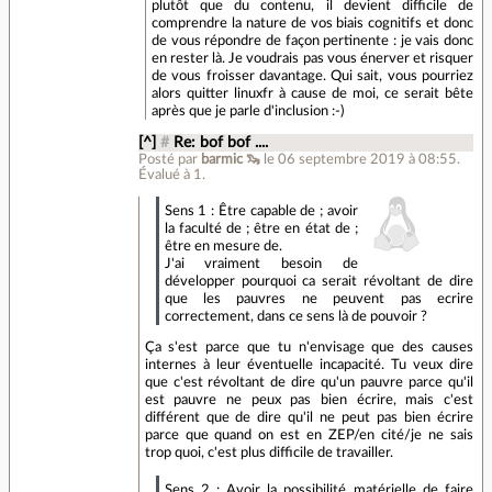
plutôt que du contenu, il devient difficile de
comprendre la nature de vos biais cognitifs et donc
de vous répondre de façon pertinente : je vais donc
en rester là. Je voudrais pas vous énerver et risquer
de vous froisser davantage. Qui sait, vous pourriez
alors quitter linuxfr à cause de moi, ce serait bête
après que je parle d'inclusion :-)
[^]
#
Re: bof bof ....
Posté par
barmic 🦦
le 06 septembre 2019 à 08:55
.
Évalué à
1
.
Sens 1 : Être capable de ; avoir
la faculté de ; être en état de ;
être en mesure de.
J'ai vraiment besoin de
développer pourquoi ca serait révoltant de dire
que les pauvres ne peuvent pas ecrire
correctement, dans ce sens là de pouvoir ?
Ça s'est parce que tu n'envisage que des causes
internes à leur éventuelle incapacité. Tu veux dire
que c'est révoltant de dire qu'un pauvre parce qu'il
est pauvre ne peux pas bien écrire, mais c'est
différent que de dire qu'il ne peut pas bien écrire
parce que quand on est en ZEP/en cité/je ne sais
trop quoi, c'est plus difficile de travailler.
Sens 2 : Avoir la possibilité matérielle de faire