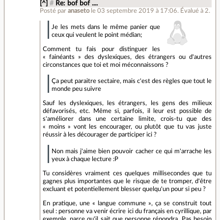
[^]
#
Re: bof bof ....
Posté par
anaseto
le 03 septembre 2019 à 17:06
.
Évalué à
2
.
Je les mets dans le même panier que
ceux qui veulent le point médian;
Comment tu fais pour distinguer les
« fainéants » des dyslexiques, des étrangers ou d'autres
circonstances que toi et moi méconnaissons ?
Ça peut paraitre sectaire, mais c'est des règles que tout le
monde peu suivre
Sauf les dyslexiques, les étrangers, les gens des milieux
défavorisés, etc. Même si, parfois, il leur est possible de
s'améliorer dans une certaine limite, crois-tu que des
« moins » vont les encourager, ou plutôt que tu vas juste
réussir à les décourager de participer ici ?
Non mais j'aime bien pouvoir cacher ce qui m'arrache les
yeux à chaque lecture :P
Tu considères vraiment ces quelques millisecondes que tu
gagnes plus importantes que le risque de te tromper, d'être
excluant et potentiellement blesser quelqu'un pour si peu ?
En pratique, une « langue commune », ça se construit tout
seul : personne va venir écrire ici du français en cyrillique, par
exemple, parce qu'il sait que personne répondra. Pas besoin