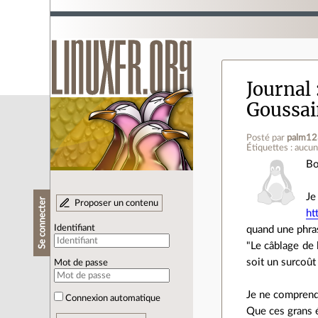
Journal
Goussain
Posté par
palm12
Étiquettes : aucu
Bo
Je
Se connecter
Proposer un contenu
ht
Identifiant
quand une phrase
"Le câblage de
soit un surcoût
Mot de passe
Je ne comprend
Connexion automatique
Que ces grans é