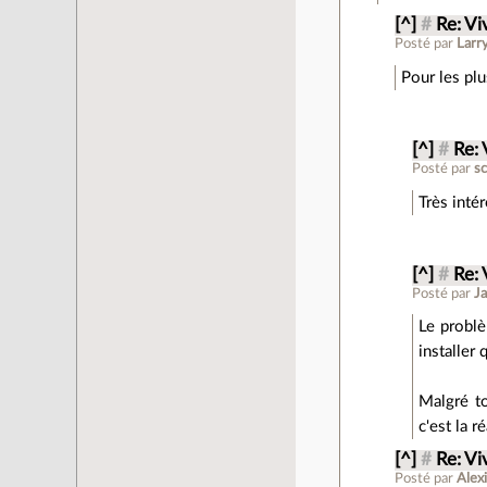
[^]
#
Re: Vi
Posté par
Larr
Pour les plu
[^]
#
Re: 
Posté par
sc
Très inté
[^]
#
Re: 
Posté par
Ja
Le problè
installer
Malgré to
c'est la r
[^]
#
Re: Vi
Posté par
Alex