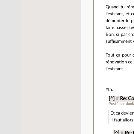
Quand tu réno
l'existant, et
démonter le p
faire passer t
Bon, si par ch
suffisamment 
Tout ça pour d
rénovation ce 
l'existant.
Yth.
[^]
#
Re: Co
Posté par
don
Et ca devien
Il faut allo
[^]
#
Re: 