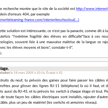
te recherche montre que le site de la société est
http://www.interwrit
 plein d'erreurs 404, par exemple
rwritelearning-france.com/interwriteschoolsui(...)
ette solution est intéressante, ce n'est pas la panacée, comme dit à la f
outefois "l'extrême fragilité des élèves en difficulté"face à ces n
ologies, souvent liée à une mauvaise maîtrise de la langue se rajou
 avec les élèves moyens et bons", constate-t-il".
s
).
lage.
stodon
)
le 18 mars 2009 à 10:16
.
Évalué à
10
.
ruits du neuf, tu prévois des gaines pour faire passer les câbles é
profites pour glisser des lignes RJ-11 (téléphone) là où il faut, e
ts aussi du RJ-45, et tu prévois les switch à chaque étage et tout. Pe
de toute façon les câbles électriques sont installés, rajouter d'a
câble, plus un peu de matériel (les switchs et armoires réseau).