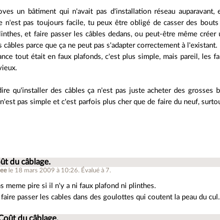
ves un bâtiment qui n'avait pas d'installation réseau auparavant, 
 ce n'est pas toujours facile, tu peux être obligé de casser des bout
linthes, et faire passer les câbles dedans, ou peut-être même crée
es câbles parce que ça ne peut pas s'adapter correctement à l'existant.
ance tout était en faux plafonds, c'est plus simple, mais pareil, les f
vieux.
ire qu'installer des câbles ça n'est pas juste acheter des grosses 
n'est pas simple et c'est parfois plus cher que de faire du neuf, sur
ût du câblage.
kee
le 18 mars 2009 à 10:26
.
Évalué à
7
.
s meme pire si il n'y a ni faux plafond ni plinthes.
rs faire passer les cables dans des goulottes qui coutent la peau du cul
Coût du câblage.