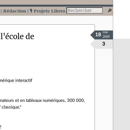
Rédaction
🎙️ Projets Libres
mar.
l'école de
18
2009
3
mérique interactif
inateurs et en tableaux numériques, 300 000,
 classique."
?