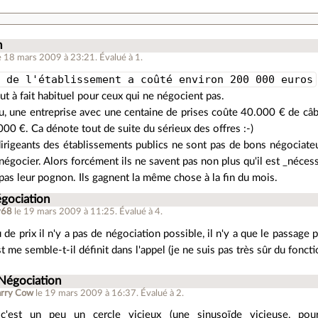
n
e 18 mars 2009 à 23:21
.
Évalué à
1
.
e de l'établissement a coûté environ 200 000 euros
out à fait habituel pour ceux qui ne négocient pas.
u, une entreprise avec une centaine de prises coûte 40.000 € de câb
00 €. Ca dénote tout de suite du sérieux des offres :-)
irigeants des établissements publics ne sont pas de bons négociateu
négocier. Alors forcément ils ne savent pas non plus qu'il est _néces
 pas leur pognon. Ils gagnent la même chose à la fin du mois.
égociation
y68
le 19 mars 2009 à 11:25
.
Évalué à
4
.
 de prix il n'y a pas de négociation possible, il n'y a que le passage pa
me semble-t-il définit dans l'appel (je ne suis pas très sûr du fonct
 Négociation
arry Cow
le 19 mars 2009 à 16:37
.
Évalué à
2
.
 c'est un peu un cercle vicieux (une sinusoïde vicieuse, pou