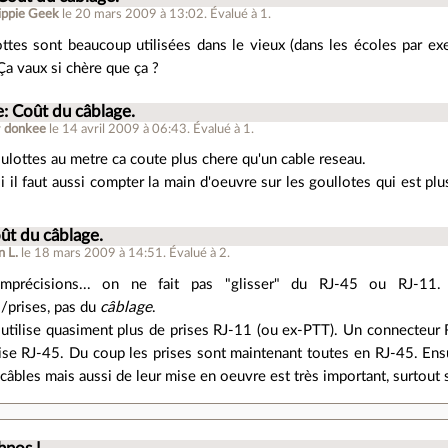
ippie Geek
le 20 mars 2009 à 13:02
.
Évalué à
1
.
ttes sont beaucoup utilisées dans le vieux (dans les écoles par ex
Ça vaux si chère que ça ?
e: Coût du câblage.
r
donkee
le 14 avril 2009 à 06:43
.
Évalué à
1
.
lottes au metre ca coute plus chere qu'un cable reseau.
i il faut aussi compter la main d'oeuvre sur les goullotes qui est pl
.
ût du câblage.
n L.
le 18 mars 2009 à 14:51
.
Évalué à
2
.
mprécisions... on ne fait pas "glisser" du RJ-45 ou RJ-11
/prises, pas du
câblage
.
 utilise quasiment plus de prises RJ-11 (ou ex-PTT). Un connecteur 
ise RJ-45. Du coup les prises sont maintenant toutes en RJ-45. Ensu
 câbles mais aussi de leur mise en oeuvre est très important, surtou