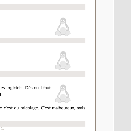
es logiciels. Dès qu'il faut
T.
ue c'est du bricolage. C'est malheureux, mais
à
1
.