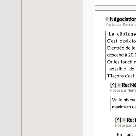
#
Négociatio
Posté par
Kerro
l
Le câblag
C'est le prix t
D'entrée de je
descend à 20.0
Or les
foncti
d
_possible_ de 
T'façons c'est
[^]
#
Re: N
Posté par
flen
Vu le niveau
maximum est 
[^]
#
Re:
Posté par
L
En fait,