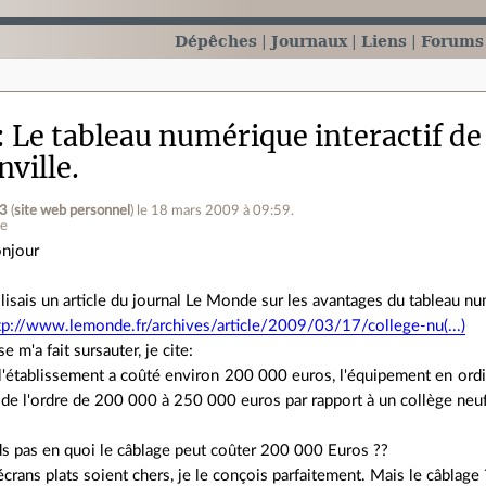
Dépêches
Journaux
Liens
Forums
Le tableau numérique interactif de 
ville.
3
(
site web personnel
)
le 18 mars 2009 à 09:59
.
ne
njour
 lisais un article du journal Le Monde sur les avantages du tableau nu
tp://www.lemonde.fr/archives/article/2009/03/17/college-nu(...)
 m'a fait sursauter, je cite:
 l'établissement a coûté environ 200 000 euros, l'équipement en ord
 de l'ordre de 200 000 à 250 000 euros par rapport à un collège neuf
s pas en quoi le câblage peut coûter 200 000 Euros ??
crans plats soient chers, je le conçois parfaitement. Mais le câblage 