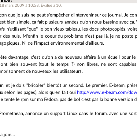
hnos !
 18 mars 2009 à 10:58
.
Évalué à
10
.
 con que je suis ne peut s'empêcher d'intervenir sur ce journal. Je c
c'est bien simple, ça fait plusieurs années qu'on nous bassine avec ça.
ofs n'utilisant "que" le bon vieux tableau, les docs photocopiés, vo
 des nuls. M'enfin le coeur du problème n'est pas là, je ne poste p
agogiques. Ni de l'impact environnemental d'ailleurs.
ète davantage, c'est qu'on a de nouveau affaire à un écueil pour le l
 sont bien souvent (tout le temps ?) non libres, ne sont capables
mprisonnent de nouveaux les utilisateurs.
é un, et je dois "bricoler" bientôt un second. Le premier, E-beam, pr
x selon les pages), alors qu'en fait oui
http://www.e-beam.com/down
je tente le rpm sur ma Fedora, pas de bol c'est pas la bonne version d
Promethean, annonce un support Linux dans le forum, avec une s
a joie...