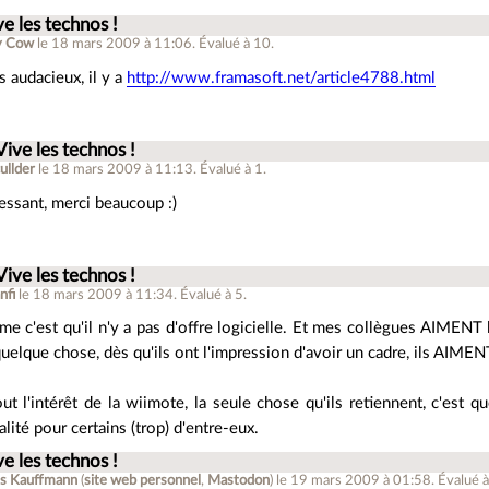
ve les technos !
y Cow
le 18 mars 2009 à 11:06
.
Évalué à
10
.
s audacieux, il y a
http://www.framasoft.net/article4788.html
Vive les technos !
ullder
le 18 mars 2009 à 11:13
.
Évalué à
1
.
ressant, merci beaucoup :)
Vive les technos !
nfi
le 18 mars 2009 à 11:34
.
Évalué à
5
.
me c'est qu'il n'y a pas d'offre logicielle. Et mes collègues AIMENT l
 quelque chose, dès qu'ils ont l'impression d'avoir un cadre, ils AIMEN
ut l'intérêt de la wiimote, la seule chose qu'ils retiennent, c'est q
éalité pour certains (trop) d'entre-eux.
ve les technos !
is Kauffmann
(
site web personnel
,
Mastodon
)
le 19 mars 2009 à 01:58
.
Évalué 