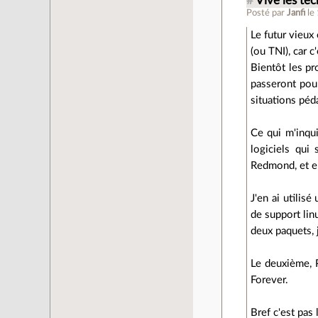
#
Vive les tec
Posté par
Janfi
le
Le futur vieux
(ou TNI), car 
Bientôt les pr
passeront pour
situations péd
Ce qui m'inqui
logiciels qui
Redmond, et e
J'en ai utilis
de support linu
deux paquets, 
Le deuxième, 
Forever.
Bref c'est pas l