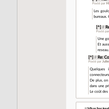
Posté par
H
Les goulo
bureaux. 
[^]
#
R
Posté pa
Une gou
Et auss
reseau
[^]
#
Re: Co
Posté par
Julie
Quelques i
connecteurs
De plus, on
dans une pr
Le coût des