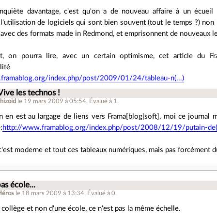
nquiète davantage, c'est qu'on a de nouveau affaire à un écueil 
l'utilisation de logiciels qui sont bien souvent (tout le temps ?) non
qu'avec des formats made in Redmond, et emprisonnent de nouveaux les
t, on pourra lire, avec un certain optimisme, cet article du Fr
lité
framablog.org/index.php/post/2009/01/24/tableau-n(...)
Vive les technos !
hizoid
le 19 mars 2009 à 05:54
.
Évalué à
1
.
n en est au largage de liens vers Frama[blog|soft], moi ce journal
:
http://www.framablog.org/index.php/post/2008/12/19/putain-de(.
 c'est moderne et tout ces tableaux numériques, mais pas forcément du
as école...
Héros
le 18 mars 2009 à 13:34
.
Évalué à
0
.
 collège et non d'une école, ce n'est pas la même échelle.