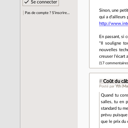
Sinon, une peti
Pas de compte ? S’inscrire…
qui a d'ailleurs
http://www.inte
En passant, si c
"Il souligne t
nouvelles techn
creuser l'écart
(
17 commentaire
#
Coût du câb
Posté par
Yth
(
Ma
Quand tu const
salles, tu en 
standard tu me
prévu puisque 
que le prix du 