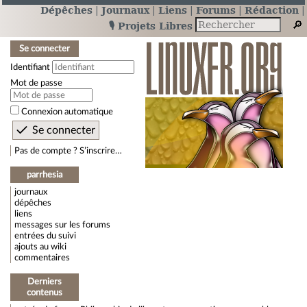
Dépêches
Journaux
Liens
Forums
Rédaction
🎙️ Projets Libres
Se connecter
Identifiant
Mot de passe
Connexion automatique
Pas de compte ? S’inscrire…
parrhesia
journaux
dépêches
liens
messages sur les forums
entrées du suivi
ajouts au wiki
commentaires
Derniers
contenus