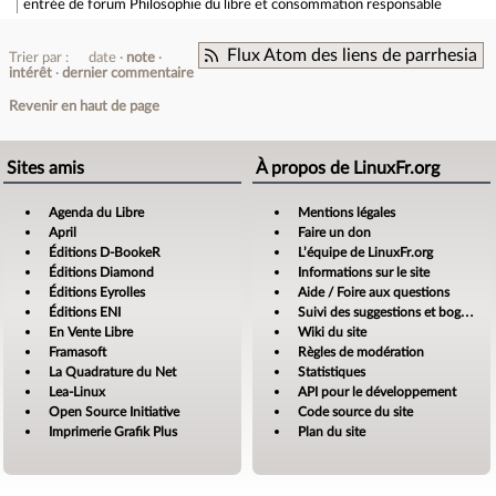
entrée de forum
Philosophie du libre et consommation responsable
Flux Atom des liens de parrhesia
Trier par :
date
note
intérêt
dernier commentaire
Revenir en haut de page
Sites amis
À propos de LinuxFr.org
Agenda du Libre
Mentions légales
April
Faire un don
Éditions D-BookeR
L’équipe de LinuxFr.org
Éditions Diamond
Informations sur le site
Éditions Eyrolles
Aide / Foire aux questions
Éditions ENI
Suivi des suggestions et bogues
En Vente Libre
Wiki du site
Framasoft
Règles de modération
La Quadrature du Net
Statistiques
Lea-Linux
API pour le développement
Open Source Initiative
Code source du site
Imprimerie Grafik Plus
Plan du site