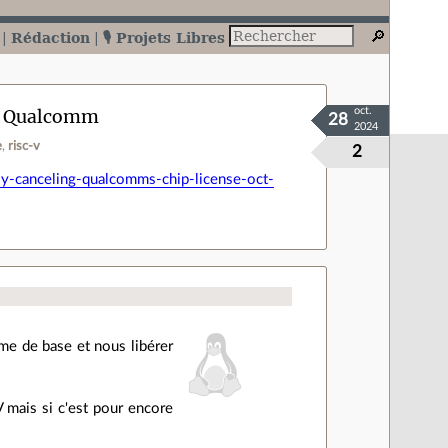
Rédaction
🎙️ Projets Libres
 de Qualcomm
oct.
28
2024
e
risc-v
2
y-canceling-qualcomms-chip-license-oct-
me de base et nous libérer
 mais si c'est pour encore