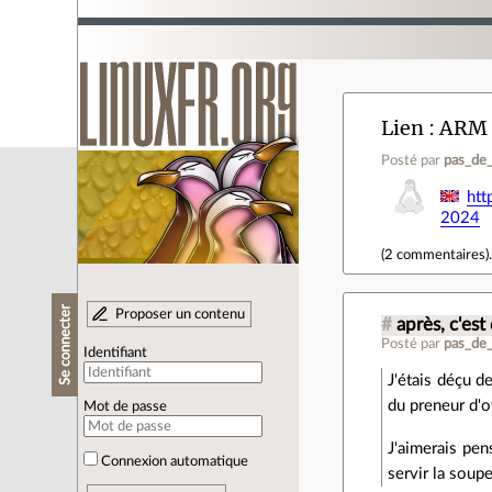
Lien
ARM r
Posté par
pas_de_
htt
2024
(
2 commentaires
)
Se connecter
Proposer un contenu
#
après, c'e
Posté par
pas_de_
Identifiant
J'étais déçu 
du preneur d'o
Mot de passe
J'aimerais pen
Connexion automatique
servir la soup