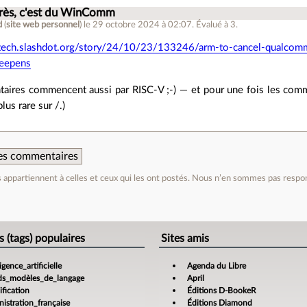
près, c'est du WinComm
d
(
site web personnel
)
le 29 octobre 2024 à 02:07
.
Évalué à
3
.
/tech.slashdot.org/story/24/10/23/133246/arm-to-cancel-qualcomm
deepens
aires commencent aussi par RISC-V ;-) — et pour une fois les comm
lus rare sur /.)
 des commentaires
appartiennent à celles et ceux qui les ont postés. Nous n’en sommes pas respo
e
s (tags) populaires
Sites amis
ligence_artificielle
Agenda du Libre
ds_modèles_de_langage
April
fication
Éditions D-BookeR
istration_française
Éditions Diamond