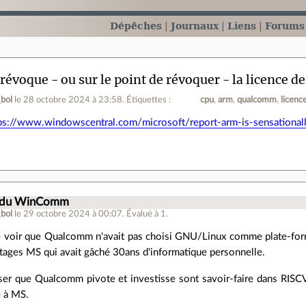
Dépêches
Journaux
Liens
Forums
évoque - ou sur le point de révoquer - la licence
bol
le 28 octobre 2024 à 23:58
.
Étiquettes :
cpu
arm
qualcomm
licenc
ps://www.windowscentral.com/microsoft/report-arm-is-sensationall
.
st du WinComm
bol
le 29 octobre 2024 à 00:07
.
Évalué à
1
.
de voir que Qualcomm n'avait pas choisi GNU/Linux comme plate-for
tages MS qui avait gâché 30ans d'informatique personnelle.
ser que Qualcomm pivote et investisse sont savoir-faire dans RISCV
e à MS.