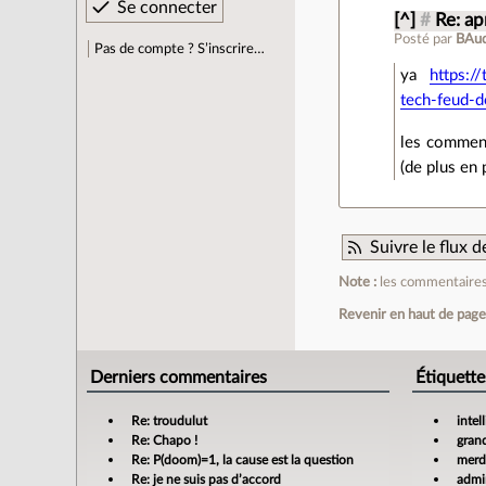
[^]
#
Re: a
Posté par
BAu
Pas de compte ? S’inscrire…
ya
https:/
tech-feud-
les comment
(de plus en p
Suivre le flux
Note :
les commentaires 
Revenir en haut de pag
Derniers commentaires
Étiquette
Re: troudulut
intel
Re: Chapo !
gran
Re: P(doom)=1, la cause est la question
merdi
Re: je ne suis pas d’accord
admin