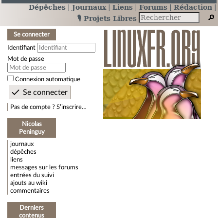
Dépêches
Journaux
Liens
Forums
Rédaction
🎙️ Projets Libres
Se connecter
Identifiant
Mot de passe
Connexion automatique
Pas de compte ? S’inscrire…
Nicolas
Peninguy
journaux
dépêches
liens
messages sur les forums
entrées du suivi
ajouts au wiki
commentaires
Derniers
contenus