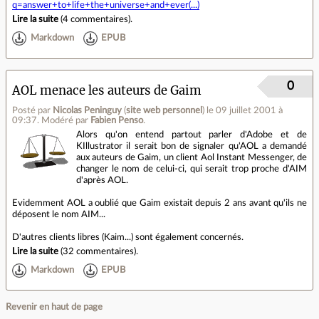
q=answer+to+life+the+universe+and+ever(...)
Lire la suite
(
4 commentaires
).
Markdown
EPUB
0
AOL menace les auteurs de Gaim
Posté par
Nicolas Peninguy
(
site web personnel
)
le 09 juillet 2001 à
09:37
.
Modéré par
Fabien Penso
.
Alors qu'on entend partout parler d'Adobe et de
KIllustrator il serait bon de signaler qu'AOL a demandé
aux auteurs de Gaim, un client Aol Instant Messenger, de
changer le nom de celui-ci, qui serait trop proche d'AIM
d'après AOL.
Evidemment AOL a oublié que Gaim existait depuis 2 ans avant qu'ils ne
déposent le nom AIM...
D'autres clients libres (Kaim...) sont également concernés.
Lire la suite
(
32 commentaires
).
Markdown
EPUB
Revenir en haut de page