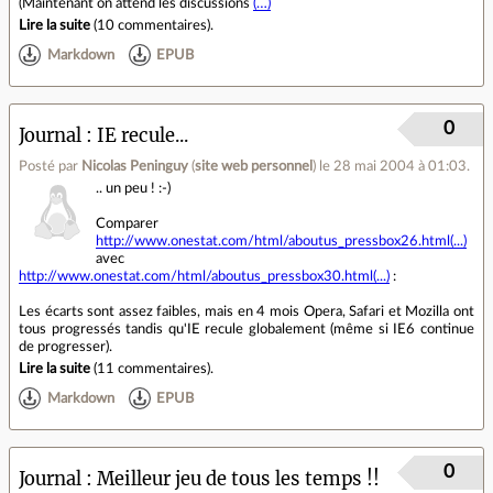
(Maintenant on attend les discussions
(…)
Lire la suite
(
10 commentaires
).
Markdown
EPUB
0
Journal
IE recule...
Posté par
Nicolas Peninguy
(
site web personnel
)
le 28 mai 2004 à 01:03
.
.. un peu ! :-)
Comparer
http://www.onestat.com/html/aboutus_pressbox26.html(...)
avec
http://www.onestat.com/html/aboutus_pressbox30.html(...)
:
Les écarts sont assez faibles, mais en 4 mois Opera, Safari et Mozilla ont
tous progressés tandis qu'IE recule globalement (même si IE6 continue
de progresser).
Lire la suite
(
11 commentaires
).
Markdown
EPUB
0
Journal
Meilleur jeu de tous les temps !!