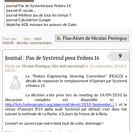
journal
Pas de Systemd pour Fedora 14
journal
IE recule...
journal
Meilleur jeu de tous les temps !!
journal
Calculatrice Google
dépêche
AOL menace les auteurs de Gaim
Flux Atom de Nicolas Peninguy
Trier par :
date
note
intérêt
dernier commentaire
9
Journal
Pas de Systemd pour Fedora 14
Posté par
Nicolas Peninguy
(
site web personnel
)
le 16 septembre 2010 à
03:21
.
Le "Fedora Engineering Steering Committee" (FESCO) a
décidé de repousser le remplacement d'Upstart par Systemd
à Fedora 15.
La décision a été prise lors du meeting du 14/09/2010 (la
discussion complète est disponible ici :
http://lists.fedoraproject.org/pipermail/devel/2010-Septembe(...)
), et le
retour d'Upstart (F14 alpha avait Systemd par défaut) s'est donc fait
suivant la méthode de La Rache, à 0 jours du freeze de la Beta.
Lennart ne cassera pas notre boot tout de suite, dommage !