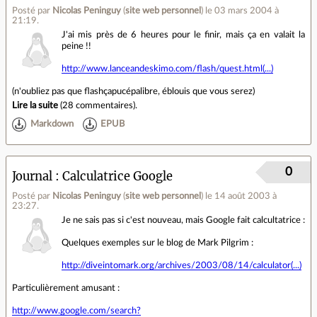
Posté par
Nicolas Peninguy
(
site web personnel
)
le 03 mars 2004 à
21:19
.
J'ai mis près de 6 heures pour le finir, mais ça en valait la
peine !!
http://www.lanceandeskimo.com/flash/quest.html(...)
(n'oubliez pas que flashçapucépalibre, éblouis que vous serez)
Lire la suite
(
28 commentaires
).
Markdown
EPUB
0
Journal
Calculatrice Google
Posté par
Nicolas Peninguy
(
site web personnel
)
le 14 août 2003 à
23:27
.
Je ne sais pas si c'est nouveau, mais Google fait calcultatrice :
Quelques exemples sur le blog de Mark Pilgrim :
http://diveintomark.org/archives/2003/08/14/calculator(...)
Particulièrement amusant :
http://www.google.com/search?