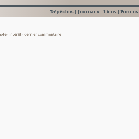
Dépêches
Journaux
Liens
Forums
note
intérêt
dernier commentaire
e