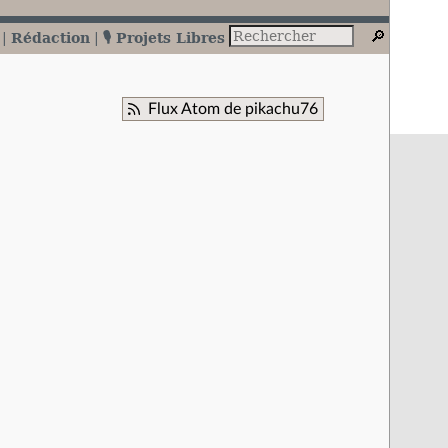
Rédaction
🎙️ Projets Libres
Flux Atom de pikachu76