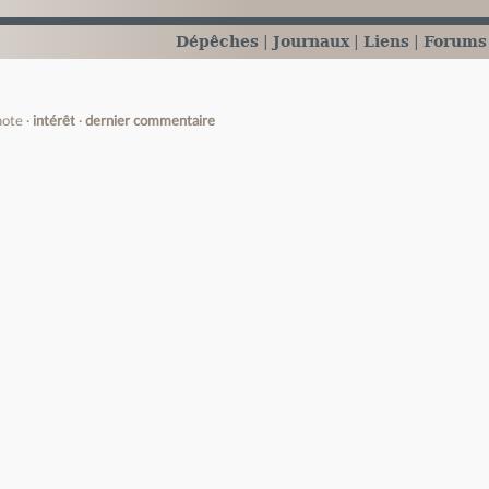
Dépêches
Journaux
Liens
Forums
note
intérêt
dernier commentaire
e