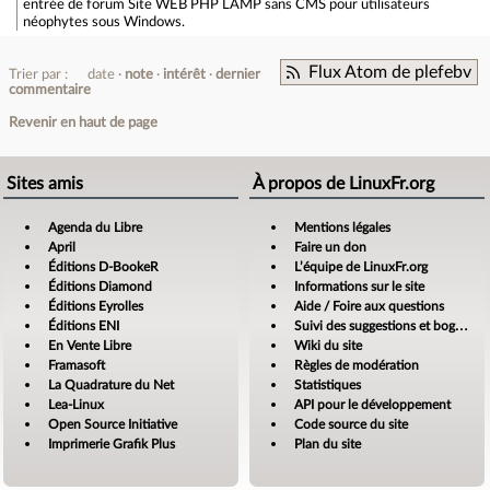
entrée de forum
Site WEB PHP LAMP sans CMS pour utilisateurs
néophytes sous Windows.
Flux Atom de plefebv
Trier par :
date
note
intérêt
dernier
commentaire
Revenir en haut de page
Sites amis
À propos de LinuxFr.org
Agenda du Libre
Mentions légales
April
Faire un don
Éditions D-BookeR
L’équipe de LinuxFr.org
Éditions Diamond
Informations sur le site
Éditions Eyrolles
Aide / Foire aux questions
Éditions ENI
Suivi des suggestions et bogues
En Vente Libre
Wiki du site
Framasoft
Règles de modération
La Quadrature du Net
Statistiques
Lea-Linux
API pour le développement
Open Source Initiative
Code source du site
Imprimerie Grafik Plus
Plan du site