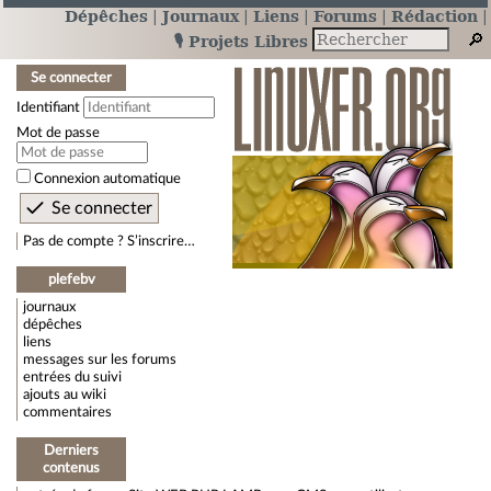
Dépêches
Journaux
Liens
Forums
Rédaction
🎙️ Projets Libres
Se connecter
Identifiant
Mot de passe
Connexion automatique
Pas de compte ? S’inscrire…
plefebv
journaux
dépêches
liens
messages sur les forums
entrées du suivi
ajouts au wiki
commentaires
Derniers
contenus