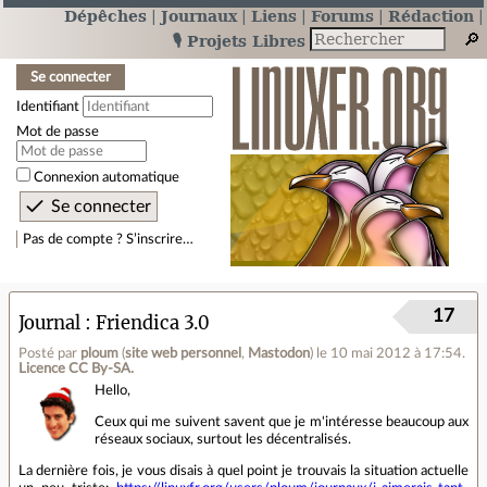
Dépêches
Journaux
Liens
Forums
Rédaction
🎙️ Projets Libres
Se connecter
Identifiant
Mot de passe
Connexion automatique
Pas de compte ? S’inscrire…
17
Journal
Friendica 3.0
Posté par
ploum
(
site web personnel
,
Mastodon
)
le 10 mai 2012 à 17:54
.
Licence CC By‑SA.
Hello,
Ceux qui me suivent savent que je m'intéresse beaucoup aux
réseaux sociaux, surtout les décentralisés.
La dernière fois, je vous disais à quel point je trouvais la situation actuelle