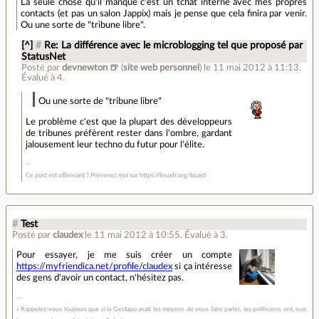
La seule chose qu'il manque c'est un tchat interne avec mes propres
contacts (et pas un salon Jappix) mais je pense que cela finira par venir.
Ou une sorte de "tribune libre".
[^]
#
Re: La différence avec le microblogging tel que proposé par
StatusNet
Posté par
devnewton 🍺
(
site web personnel
)
le 11 mai 2012 à 11:13
.
Évalué à
4
.
Ou une sorte de "tribune libre"
Le problème c'est que la plupart des développeurs
de tribunes préfèrent rester dans l'ombre, gardant
jalousement leur techno du futur pour l'élite.
Ce post est offensant ? Prévenez moi sur https://linuxfr.org/board
#
Test
Posté par
claudex
le 11 mai 2012 à 10:55
.
Évalué à
3
.
Pour essayer, je me suis créer un compte
https://myfriendica.net/profile/claudex
si ça intéresse
des gens d'avoir un contact, n'hésitez pas.
« Rappelez-vous toujours que si la Gestapo avait les moyens de vous faire parler, les politiciens ont, eux,