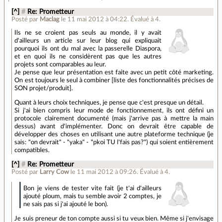
[^]
#
Re: Prometteur
Posté par
Maclag
le 11 mai 2012 à 04:22
.
Évalué à
4
.
Ils ne se croient pas seuls au monde, il y avait
d'ailleurs un article sur leur blog qui expliquait
pourquoi ils ont du mal avec la passerelle Diaspora,
et en quoi ils ne considèrent pas que les autres
projets sont comparables au leur.
Je pense que leur présentation est faite avec un petit côté marketing.
On est toujours le seul à combiner [liste des fonctionnalités précises de
SON projet/produit].
Quant à leurs choix techniques, je pense que c'est presque un détail.
Si j'ai bien compris leur mode de fonctionnement, ils ont défini un
protocole clairement documenté (mais j'arrive pas à mettre la main
dessus) avant d'implémenter. Donc on devrait être capable de
développer des choses en utilisant une autre plateforme technique (je
sais: "on devrait" - "yaka" - "pkoi TU l'fais pas?") qui soient entièrement
compatibles.
[^]
#
Re: Prometteur
Posté par
Larry Cow
le 11 mai 2012 à 09:26
.
Évalué à
4
.
Bon je viens de tester vite fait (je t'ai d'ailleurs
ajouté ploum, mais tu semble avoir 2 comptes, je
ne sais pas si j'ai ajouté le bon).
Je suis preneur de ton compte aussi si tu veux bien. Même si j'envisage