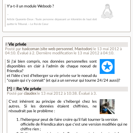
Y'a-t-il un module Weboob ?
Article Quarante-Deux : Toute personne dépassant un kilomètre de haut doit
quitter le Tribunal. -- Le Roi de Cœur
#
Vie privée
Posté par
tuxicoman
(
site web personnel
,
Mastodon
)
le 13 mai 2012 à
04:10
.
Évalué à
2
.
Dernière modification le 13 mai 2012 à 04:10.
Si j'ai bien compris, nos données personnelles sont
disponibles en clair à l'admin de chaque noeud de
Friendica?
et l'idée c'est d'héberger sa vie privée sur le noeud du
"copain qui s'y connait" (et qui a un serveur qui tourne 24/24 aussi)?
[^]
#
Re: Vie privée
Posté par
claudex
le 13 mai 2012 à 10:38
.
Évalué à
3
.
C'est inhérent au principe de s'hébergé chez les
autres. Si les données étaient chiffrées, ne
résoudrait pas le problème :
l'hébergeur peut de faire croire qu'il fait tourner la version
officielle de Friendica alors que c'est une version modifiée qui ne
chiffre rien ;