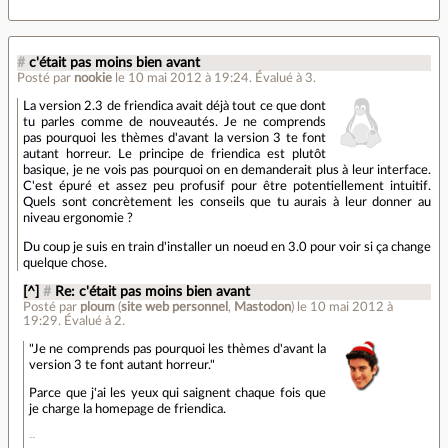
#
c'était pas moins bien avant
Posté par
nookie
le 10 mai 2012 à 19:24
.
Évalué à
3
.
La version 2.3 de friendica avait déjà tout ce que dont
tu parles comme de nouveautés. Je ne comprends
pas pourquoi les thèmes d'avant la version 3 te font
autant horreur. Le principe de friendica est plutôt
basique, je ne vois pas pourquoi on en demanderait plus à leur interface.
C'est épuré et assez peu profusif pour être potentiellement intuitif.
Quels sont concrètement les conseils que tu aurais à leur donner au
niveau ergonomie ?
Du coup je suis en train d'installer un noeud en 3.0 pour voir si ça change
quelque chose.
[^]
#
Re: c'était pas moins bien avant
Posté par
ploum
(
site web personnel
,
Mastodon
)
le 10 mai 2012 à
19:29
.
Évalué à
2
.
"Je ne comprends pas pourquoi les thèmes d'avant la
version 3 te font autant horreur."
Parce que j'ai les yeux qui saignent chaque fois que
je charge la homepage de friendica.