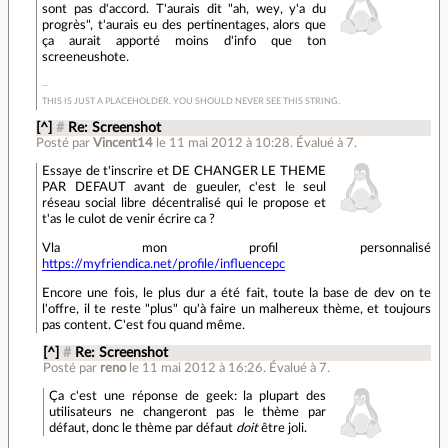
sont pas d'accord. T'aurais dit "ah, wey, y'a du
progrès", t'aurais eu des pertinentages, alors que
ça aurait apporté moins d'info que ton
screeneushote.
THIS IS JUST A PLACEHOLDER. YOU SHOULD NEVER SEE THIS STRING.
[^]
#
Re: Screenshot
Posté par
Vincent14
le 11 mai 2012 à 10:28
.
Évalué à
7
.
Essaye de t'inscrire et DE CHANGER LE THEME
PAR DEFAUT avant de gueuler, c'est le seul
réseau social libre décentralisé qui le propose et
t'as le culot de venir écrire ca ?
Vla mon profil personnalisé
https://myfriendica.net/profile/influencepc
Encore une fois, le plus dur a été fait, toute la base de dev on te
l'offre, il te reste "plus" qu'à faire un malhereux thème, et toujours
pas content. C'est fou quand même.
[^]
#
Re: Screenshot
Posté par
reno
le 11 mai 2012 à 16:26
.
Évalué à
7
.
Ça c'est une réponse de geek: la plupart des
utilisateurs ne changeront pas le thème par
défaut, donc le thème par défaut
doit
être joli.