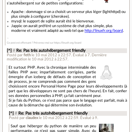
s'autohébergent sur de petites configurations:
Apache : dommage si on a choisit un serveur plus léger (lighthttpd) ou
plus simple à configurer (cherokee).
mysql: le support de sqlite aurait été le bienvenue.
Jappix: on aurait préféré un système de chat plus simple, plus
moderne et vraiment adapté au web tel que
http://linuxfr.org/board
.
Ce post est offensant ? Prévenez moi sur https://linuxfr.org/board
[^]
#
Re: Pas très autohébergement friendly
Posté par
feth
le 10 mai 2012 à 22:57
.
Évalué à
7
.
Dernière
modification le 10 mai 2012 à 22:57.
Et surtout PHP. Avec la chronique interminable des
failles PHP avec imparfaitement corrigées, partie
émergée d'un iceberg de défauts de conception et
de process, je ne comprends pas comment des gens
choisissent encore Personal Home Page pour leurs développements (à
part que les développeurs ne sont pas chers de l'heure). En fait, confier
ses données personnelles à PHP, ça fait carrément peur.
Si je fais du Python, ce n'est pas parce que le langage est parfait, mais à
cause de la démarche qui détermine son évolution.
[^]
#
Re: Pas très autohébergement friendly
Posté par
claudex
le 10 mai 2012 à 22:59
.
Évalué à
9
.
Sauf que héberger du python de manière un peu
performante, ce n'est pas super simple. Avec du