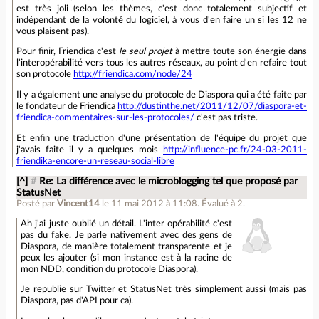
est très joli (selon les thèmes, c'est donc totalement subjectif et
indépendant de la volonté du logiciel, à vous d'en faire un si les 12 ne
vous plaisent pas).
Pour finir, Friendica c'est
le seul projet
à mettre toute son énergie dans
l'interopérabilité vers tous les autres réseaux, au point d'en refaire tout
son protocole
http://friendica.com/node/24
Il y a également une analyse du protocole de Diaspora qui a été faite par
le fondateur de Friendica
http://dustinthe.net/2011/12/07/diaspora-et-
friendica-commentaires-sur-les-protocoles/
c'est pas triste.
Et enfin une traduction d'une présentation de l'équipe du projet que
j'avais faite il y a quelques mois
http://influence-pc.fr/24-03-2011-
friendika-encore-un-reseau-social-libre
[^]
#
Re: La différence avec le microblogging tel que proposé par
StatusNet
Posté par
Vincent14
le 11 mai 2012 à 11:08
.
Évalué à
2
.
Ah j'ai juste oublié un détail. L'inter opérabilité c'est
pas du fake. Je parle nativement avec des gens de
Diaspora, de manière totalement transparente et je
peux les ajouter (si mon instance est à la racine de
mon NDD, condition du protocole Diaspora).
Je republie sur Twitter et StatusNet très simplement aussi (mais pas
Diaspora, pas d'API pour ca).