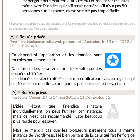
l'hébergeur peut écouter le flux réseau et récupérer tes infos
même avec Friendica qui chiffrerait derrière, s'il n'y a pas 50
personnes sur l'instance, ça me semble pas trop difficile.
« Rappelez-vous toujours que si la Gestapo avait les moyens de vous faire parler, les politiciens ont, eux,
les moyens de vous faire taire. » Coluche
[^]
#
Re: Vie privée
Posté par
tuxicoman
(
site web personnel
,
Mastodon
)
le 13 mai 2012 à
16:50
.
Évalué à
1
.
Ca dépend si l'application et les données sont
fournies par le même site.
Dans mon idée, le serveur ne stockerait que des
données chiffrées.
Les données seraient chiffrées sur mon ordinateur avec un logiciel qui
est fournie par une tierce personne (appli lourde, site tiers, etc…)
[^]
#
Re: Vie privée
Posté par
Vincent14
le 14 mai 2012 à 11:36
.
Évalué à
2
.
L'idée étant que Friendica s'installe
individuellement, on peut l'utiliser par instance,
mais ce n'est pas recommandé, juste beaucoup
plus rapide pour essayer.
Mais ne me dis pas que les blogueurs partagent tous la même
instance de WordPress. Hé bien partant de là, celui qui fait l'effort de