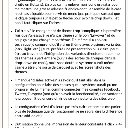
droite en flottant). En plus ca m'a enlevé mon icone gravatar pour
me mettre une grosse adresse friendica dont l'ensemble de la case
n'est pas cliquable pour servir de menu (pas pratique), surtout que
je clique toujours sur la petite fleche pour avoir le drop down… et
non il faut cliquer sur l'adresse!
J'ai trouvé le changement de thème trop "compliqué" : la première
fois que j'ai essayé, je n'ai pas cliqué sur le bon "Envoyer" et du
coup ça n'a pas changé mon thème. De même si au niveau
technique je comprend qu'il y ai un thème avec plusieurs variantes
(dark, light, etc.) j'aurai préféré une présentation plus claire, peut-
être au travers de l'intégration des variantes directement comme
des thèmes à part entière (ou via des sortes de groupes dans la
drop-down de choix), mais sans doute le système aurait même
gagné à être une sorte de carousel avec les screenshots des
thèmes
Il manque "d'aides actives" à savoir qu'il faut aller dans la
configuration pour faire des choses que le système aurait pu me
proposer de lui même, comme connecter mes comptes Facebook,
Twitter, Diaspora (tant qu'a en avoir la fonctionnalité, s'en vanter et
le proposer !), ou encore offrir de se connecter à des sites web
La configuration n'est d'ailleurs pas très claire et semble me parler
plus de technique que de fonctionnel ( je ne saurai dire la différence
entre add-on et )
L'utilisation donne une impression de lenteur constante 1 click = 4-