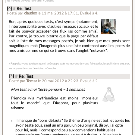
les moyens de vous faire taire. » Coluche
[^]
#
Re: Test
Posté par
claudex
le 11 mai 2012 à 17:31
.
Évalué à
4
.
Bon, après quelques tests, c'est sympa (notamment,
l'interopérabilité avec d'autres réseaux sociaux et le
fait de pouvoir accepter des flux rss comme amis).
Par contre, je trouve bizarre que la page par défaut
soit la liste de mes messages postés, je sais bien que mes posts sont
magnifiques mais j’imagerais plus une liste contenant aussi les posts de
mes amis comme ce qui se trouve dans l'onglet "network".
« Rappelez-vous toujours que si la Gestapo avait les moyens de vous faire parler, les politiciens ont, eux,
les moyens de vous faire taire. » Coluche
[^]
#
Re: Test
Posté par
Temsa
le 20 mai 2012 à 22:23
.
Évalué à
2
.
Mon test à moi (testé pendant ~ 1 semaine):
Friendica (via myfriendica) est moins "monsieur
tout le monde" que Diaspora, pour plusieurs
raisons:
Il manque de "bons défauts" (le thème d'origine est bof, et après les
avoir testé tous, seul un m'a paru un peu original, dispy, j'ai opté
pour lui, mais il correspond peu aux conventions habituelles
ergonomiques (genre recherche en haut à droite -> ici en bas à