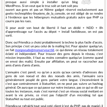
presque aussi simple à installer qu'un blog
WordPress. Si on veut que le truc soit un tant soit peu
ouvert aux gens et pas un Nième gadget réservé exclusivement aux
geeks-technophiles-linuxiens_de_la_console, on est obligé de se rendre
à l'évidence que les hébergeurs mutualisés gratuits autre que PHP ca
courre pas les rues.
Si pour avoir son bout de liberté il faut un dédié + NDD + 8h
d'apprentissage sur l'accès au dépot + install fastidieuse, on est pas
sorti.
Donc oui Friendica a choisi probablement la techno la plus facile d'accès.
Son principe c'est un peu celui de la mailing list. Pour ajouter quelqu'un,
on fait
monpseudo@monserveur.tld
, ce qui donne un réseau totalement
éclaté et indépendant. Pour trouver des gens depuis le réseau, c'est
mission impossible, il faut au moins connaître quelqu'un (comme quand
on envoi des mails). Ensuite par affiliation, on peut se raccrocher aux
amis d'amis d'amis d'amis.
L'annuaire c'est pareil, vu qu'on a accès qu'aux carnets d'adresses des
gens de son noeud et des des noeuds des amis, l'annuaire sera
généralement peuplé de gens parlant votre langue. L'inconvénient là
c'est que contrairement à StatusNet, on ne peut pas suivre un hashtag
général. On aura que ce qui passe sur notre instance, pas ce qui se dit sur
toutes les instances, mais c'est normal c'est un réseau social mettant en
avant la vie privée, ce n'est pas l’objectif d'un microblog tel que
StatusNet ou tout est public.
Friendica se rafraîchi tout seul coté client (c'est du PHP, pas de magie), il