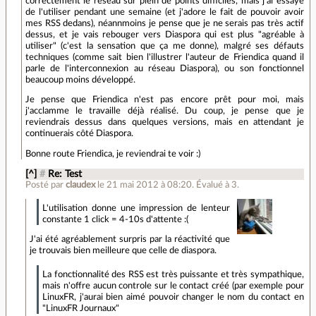
correctement le réseau sur plein de points difficiles, mais j'ai essayé
de l'utiliser pendant une semaine (et j'adore le fait de pouvoir avoir
mes RSS dedans), néannmoins je pense que je ne serais pas très actif
dessus, et je vais rebouger vers Diaspora qui est plus "agréable à
utiliser" (c'est la sensation que ça me donne), malgré ses défauts
techniques (comme sait bien l'illustrer l'auteur de Friendica quand il
parle de l'interconnexion au réseau Diaspora), ou son fonctionnel
beaucoup moins développé.
Je pense que Friendica n'est pas encore prêt pour moi, mais
j'acclamme le travaille déjà réalisé. Du coup, je pense que je
reviendrais dessus dans quelques versions, mais en attendant je
continuerais côté Diaspora.
Bonne route Friendica, je reviendrai te voir :)
[^]
#
Re: Test
Posté par
claudex
le 21 mai 2012 à 08:20
.
Évalué à
3
.
L'utilisation donne une impression de lenteur
constante 1 click = 4-10s d'attente :(
J'ai été agréablement surpris par la réactivité que
je trouvais bien meilleure que celle de diaspora.
La fonctionnalité des RSS est très puissante et très sympathique,
mais n'offre aucun controle sur le contact créé (par exemple pour
LinuxFR, j'aurai bien aimé pouvoir changer le nom du contact en
"LinuxFR Journaux"