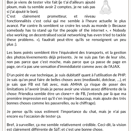
Bon je viens de tester vite fait (je t'ai d'ailleurs ajouté
ploum, mais tu semble avoir 2 comptes, je ne sais pas
si j'ai ajouté le bon).
C'est clairement prometteur, et niveau
fonctionnalités c'est celui qui me semble à l'heure actuelle le plus
avancé. Par contre ils semblent se croire les seuls au monde (« Because
somebody has to stand up for the people of the internet », « Nobody
else working on decentralised social networking has even tried to tackle
these problems. »), faudrait peut-être qu'ils se renseignent un peu
plus ;).
Les bons points semblent être l'équivalent des transports, et la gestion
des photos/évenements déjà présents. Je ne suis pas fan de leur site,
non pas parce que c'est moche, mais parce que ça passe de page en
page, on n'a pas une sensation d'immédiateté comme avec de l'AJAX.
D'un point de vue technique, je suis dubitatif quant à l'utilisation de PHP.
Je sais qu'on peut faire de belles choses avec (mediawiki, dotclear, …), et
je sais que FB est fait avec, mais AMHA ça risque de poser des
limitations à l'avenir (mais je pense avoir une vision assez différente de la
chose: Friendica semble être un clone++ de FB, j'entends par là que ma
première impression est qu'il s'en inspire beaucoup, mais ajoute des très
bonnes choses comme les passerelles, ou le chiffrage).
Je pense qu'ils sous estiment l'importance du chat, mais je n'ai pas
encore eu l'occasion de tester ça.
Bref, à surveiller, ça me semble relativement crédible. Ceci-dit, la vision
est clairement différente de SàT; et c'est une bonne chose.