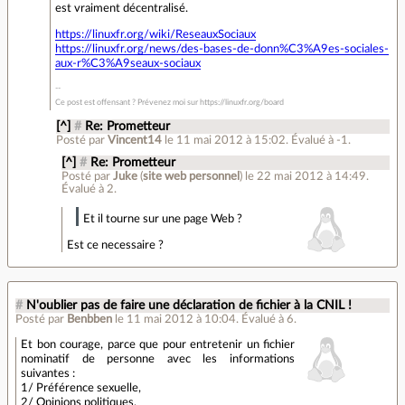
est vraiment décentralisé.
https://linuxfr.org/wiki/ReseauxSociaux
https://linuxfr.org/news/des-bases-de-donn%C3%A9es-sociales-
aux-r%C3%A9seaux-sociaux
Ce post est offensant ? Prévenez moi sur https://linuxfr.org/board
[^]
#
Re: Prometteur
Posté par
Vincent14
le 11 mai 2012 à 15:02
.
Évalué à
-1
.
[^]
#
Re: Prometteur
Posté par
Juke
(
site web personnel
)
le 22 mai 2012 à 14:49
.
Évalué à
2
.
Et il tourne sur une page Web ?
Est ce necessaire ?
#
N'oublier pas de faire une déclaration de fichier à la CNIL !
Posté par
Benbben
le 11 mai 2012 à 10:04
.
Évalué à
6
.
Et bon courage, parce que pour entretenir un fichier
nominatif de personne avec les informations
suivantes :
1/ Préférence sexuelle,
2/ Opinions politiques,