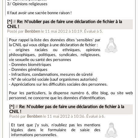
3/ Opinions religieuses
Il faut avoir une sacrée bonne raison !
[^]
#
Re: N'oublier pas de faire une déclaration de fichier à la
CNIL !
Posté par
Benbben
le 11 mai 2012 à 10:19
.
Évalué à
5
.
Pour rappel la liste des données dites 'sensibles' par
la CNIL qui vous oblige à une déclaration de fichier :
- origines raciales ou ethniques, opinions
philosophiques, politiques, syndicales, religieuses,
vie sexuelle ou santé des personnes
- Données biométriques
- Données génétiques
- Infractions, condamnations, mesures de sûreté
- N° de sécurité sociale (sauf organismes autorisés)
- Appréciations sur les difficultés sociales des personnes.
Pour les particuliers, la dispense numéro 6, dite blog, ou site web
personnel, ne concerne que les données d'identification.
[^]
#
Re: N'oublier pas de faire une déclaration de fichier à la
CNIL !
Posté par
Benbben
le 11 mai 2012 à 10:36
.
Évalué à
6
.
Et tant que j'y suis, n'oubliez pas les mentions
légales dans le formulaire de saisie des
informations personnelles.