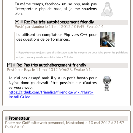
En même temps, facebook utilise php, mais pas
l'interpreteur php de base, si je me souviens
bien.
[^]
#
Re: Pas très autohébergement friendly
Posté par
claudex
le 11 mai 2012 à 09:49
.
Évalué à
4
.
Ils utilisent un compilateur Php vers C++ pour
des questions de performances.
« Rappelez-vous toujours que si la Gestapo avait les moyens de vous faire parler, les politiciens
ont, eux, les moyens de vous faire taire. » Coluche
[^]
#
Re: Pas très autohébergement friendly
Posté par
Faya
le 11 mai 2012 à 06:28
.
Évalué à
1
.
Je n'ai pas essayé mais il y a un petit howto pour
Nginx donc ça devrait être possible sur d'autres
serveurs web :
https://github.com/friendica/friendica/wiki/Nginx-
Install-Guide
#
Prometteur
Posté par
Goffi
(
site web personnel
,
Mastodon
)
le 10 mai 2012 à 21:57
.
Évalué à
10
.