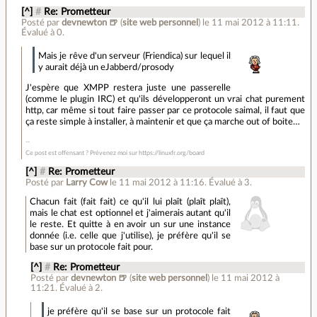
[^]
#
Re: Prometteur
Posté par
devnewton 🍺
(
site web personnel
)
le 11 mai 2012 à 11:11
.
Évalué à
0
.
Mais je rêve d'un serveur (Friendica) sur lequel il
y aurait déjà un eJabberd/prosody
J'espère que XMPP restera juste une passerelle
(comme le plugin IRC) et qu'ils développeront un vrai chat purement
http, car même si tout faire passer par ce protocole saimal, il faut que
ça reste simple à installer, à maintenir et que ça marche out of boite…
Ce post est offensant ? Prévenez moi sur https://linuxfr.org/board
[^]
#
Re: Prometteur
Posté par
Larry Cow
le 11 mai 2012 à 11:16
.
Évalué à
3
.
Chacun fait (fait fait) ce qu'il lui plaît (plaît plaît),
mais le chat est optionnel et j'aimerais autant qu'il
le reste. Et quitte à en avoir un sur une instance
donnée (i.e. celle que j'utilise), je préfère qu'il se
base sur un protocole fait pour.
[^]
#
Re: Prometteur
Posté par
devnewton 🍺
(
site web personnel
)
le 11 mai 2012 à
11:21
.
Évalué à
2
.
je préfère qu'il se base sur un protocole fait