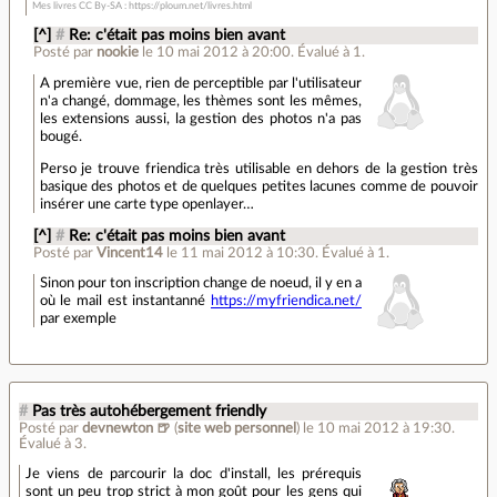
Mes livres CC By-SA : https://ploum.net/livres.html
[^]
#
Re: c'était pas moins bien avant
Posté par
nookie
le 10 mai 2012 à 20:00
.
Évalué à
1
.
A première vue, rien de perceptible par l'utilisateur
n'a changé, dommage, les thèmes sont les mêmes,
les extensions aussi, la gestion des photos n'a pas
bougé.
Perso je trouve friendica très utilisable en dehors de la gestion très
basique des photos et de quelques petites lacunes comme de pouvoir
insérer une carte type openlayer…
[^]
#
Re: c'était pas moins bien avant
Posté par
Vincent14
le 11 mai 2012 à 10:30
.
Évalué à
1
.
Sinon pour ton inscription change de noeud, il y en a
où le mail est instantanné
https://myfriendica.net/
par exemple
#
Pas très autohébergement friendly
Posté par
devnewton 🍺
(
site web personnel
)
le 10 mai 2012 à 19:30
.
Évalué à
3
.
Je viens de parcourir la doc d'install, les prérequis
sont un peu trop strict à mon goût pour les gens qui