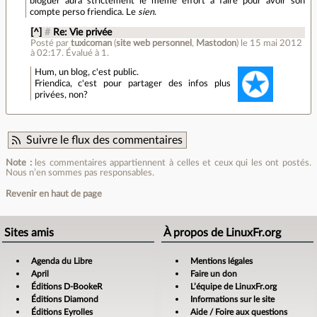
bloguer aura strictement le même effort à faire pour avoir son
compte perso friendica. Le
sien
.
[^]
#
Re: Vie privée
Posté par
tuxicoman
(
site web personnel
,
Mastodon
)
le 15 mai 2012
à 02:17
.
Évalué à
1
.
Hum, un blog, c'est public.
Friendica, c'est pour partager des infos plus
privées, non?
Suivre le flux des commentaires
Note :
les commentaires appartiennent à celles et ceux qui les ont postés.
Nous n’en sommes pas responsables.
Revenir en haut de page
Sites amis
À propos de LinuxFr.org
Agenda du Libre
Mentions légales
April
Faire un don
Éditions D-BookeR
L’équipe de LinuxFr.org
Éditions Diamond
Informations sur le site
Éditions Eyrolles
Aide / Foire aux questions