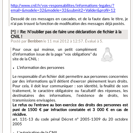
http://www.cnil.fr/vos-responsabilites/informations-legales/?
email=&modele=32&modele=32&submit2=Valider&profil=12
Dessolé de ces messages en cascades, et de la faute dans le titre, je
n'ai pas trouvé la fonction de modification des messages déjà postés.
[^]
#
Re: N'oublier pas de faire une déclaration de fichier à la
CNIL !
Posté par
Benbben
le 11 mai 2012 à 12:57
.
Évalué à
5
.
Pour ceux qui moinse, un petit complément
d'information issue de la page "vos obligations" du
site de la CNIL :
L’information des personnes
Le responsable d’un fichier doit permettre aux personnes concernées
par des informations qu’il détient d'exercer pleinement leurs droits.
Pour cela, il doit leur communiquer : son identité, la finalité de son
traitement, le caractère obligatoire ou facultatif des réponses, les
destinataires des informations, l’existence de droits, les
transmissions envisagées.
Le refus ou l'entrave au bon exercice des droits des personnes est
puni de 1500 € par infraction constatée et 3 000 € en cas de
récidive.
art. 131-13 du code pénal Décret n° 2005-1309 du 20 octobre
2005
L'autorisation de la CNIL