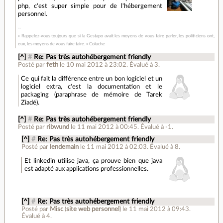
php, c'est super simple pour de l'hébergement
personnel.
« Rappelez-vous toujours que si la Gestapo avait les moyens de vous faire parler, les politiciens ont,
eux, les moyens de vous faire taire. » Coluche
[^]
#
Re: Pas très autohébergement friendly
Posté par
feth
le 10 mai 2012 à 23:02
.
Évalué à
3
.
Ce qui fait la différence entre un bon logiciel et un
logiciel extra, c'est la documentation et le
packaging (paraphrase de mémoire de Tarek
Ziadé).
[^]
#
Re: Pas très autohébergement friendly
Posté par
ribwund
le 11 mai 2012 à 00:45
.
Évalué à
-1
.
[^]
#
Re: Pas très autohébergement friendly
Posté par
lendemain
le 11 mai 2012 à 02:03
.
Évalué à
8
.
Et linkedin utilise java, ça prouve bien que java
est adapté aux applications professionnelles.
[^]
#
Re: Pas très autohébergement friendly
Posté par
Misc
(
site web personnel
)
le 11 mai 2012 à 09:43
.
Évalué à
4
.