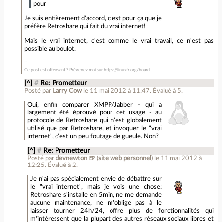
pour
Je suis entièrement d'accord, c'est pour ça que je
préfère Retroshare qui fait du vrai internet!
Mais le vrai internet, c'est comme le vrai travail, ce n'est pas
possible au boulot.
Ce post est offensant ? Prévenez moi sur https://linuxfr.org/board
[^]
#
Re: Prometteur
Posté par
Larry Cow
le 11 mai 2012 à 11:47
.
Évalué à
5
.
Oui, enfin comparer XMPP/Jabber - qui a
largement été éprouvé pour cet usage - au
protocole de Retroshare qui n'est globalement
utilisé que par Retroshare, et invoquer le "vrai
internet", c'est un peu foutage de gueule. Non?
[^]
#
Re: Prometteur
Posté par
devnewton 🍺
(
site web personnel
)
le 11 mai 2012 à
12:25
.
Évalué à
2
.
Je n'ai pas spécialement envie de débattre sur
le "vrai internet", mais je vois une chose:
Retroshare s'installe en 5min, ne me demande
aucune maintenance, ne m'oblige pas à le
laisser tourner 24h/24, offre plus de fonctionnalités qui
m'intéressent que la plupart des autres réseaux sociaux libres et