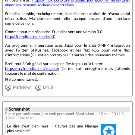
un peu triste:
https://linuxfr.org/users/ploum/journaux/j-aimerais-tant-
aimer-les-reseaux-sociaux-decentralises
Friendica semble, techniquement, la meilleure solution de réseau social
décentralisé. Malheureusement, elle manque encore d'une interface
digne de ce nom.
Comme pour me répondre, Friendica sort une version 3.0:
http://friendica.com/node/40
Au programme, intégration avec Japix pour le chat XMPP, intégration
avec Twitter, Status.net, Facebook et les flux RSS pour votre flux
d'informations (G+ est en prototype). Et surtout des nouveaux thèmes.
Bref, tout à l'air génial sur le papier. Reste plus qu'à tester:
https://tryfriendica.net/register
(je me suis enregistré mais j'attends
toujours le mail de confirmation)
(
48 commentaires
).
Markdown
EPUB
#
Screenshot
Posté par
tuxicoman
(
site web personnel
,
Mastodon
)
le 10 mai 2012 à
18:08
.
Évalué à
1
.
Le dire c'est bien mais….. t'aurais pas une Nimage
plus explicite?