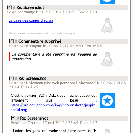
[^]
#
Re: Screenshot
Posté par
Ymage
le 10 mai 2012 à 18:23
.
Évalué à
10
.
La page des copies d'écran
Si vous n'aimez pas ce commentaire c'est qu'il est ironique.
[^]
#
Commentaire supprimé
Posté par
Anonyme
le 10 mai 2012 à 19:30
.
Évalué à
5
.
Ce commentaire a été supprimé par l’équipe de
modération.
[^]
#
Re: Screenshot
Posté par
tuxicoman
(
site web personnel
,
Mastodon
)
le 10 mai 2012 à
21:14
.
Évalué à
5
.
C'est la version 3.0 ? Dsl.. c'est moche. Jappix est
largement plus beau :
https://project.jappix.com/img/screenshots/jappix-
social.png
[^]
#
Re: Screenshot
Posté par
Grunt
le 10 mai 2012 à 21:45
.
Évalué à
2
.
J'adore les gens qui moinssent juste parce qu'ils