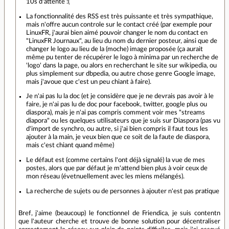
10s d'attente :(
La fonctionnalité des RSS est très puissante et très sympathique,
mais n'offre aucun controle sur le contact créé (par exemple pour
LinuxFR, j'aurai bien aimé pouvoir changer le nom du contact en
"LinuxFR Journaux", au lieu du nom du dernier posteur, ainsi que de
changer le logo au lieu de la (moche) image proposée (ça aurait
même pu tenter de récupérer le logo à minima par un recherche de
'logo' dans la page, ou alors en recherchant le site sur wikipedia, ou
plus simplement sur dbpedia, ou autre chose genre Google image,
mais j'avoue que c'est un peu chiant à faire).
Je n'ai pas lu la doc (et je considère que je ne devrais pas avoir à le
faire, je n'ai pas lu de doc pour facebook, twitter, google plus ou
diaspora), mais je n'ai pas compris comment voir mes "streams
diapora" ou les quelques utilisateurs que je suis sur Diaspora (pas vu
d'import de synchro, ou autre, si j'ai bien compris il faut tous les
ajouter à la main, je veux bien que ce soit de la faute de diaspora,
mais c'est chiant quand même)
Le défaut est (comme certains l'ont déjà signalé) la vue de mes
postes, alors que par défaut je m'attend bien plus à voir ceux de
mon réseau (évetnuellement avec les miens mélangés).
La recherche de sujets ou de personnes à ajouter n'est pas pratique
Bref, j'aime (beaucoup) le fonctionnel de Friendica, je suis contentn
que l'auteur cherche et trouve de bonne solution pour décentraliser