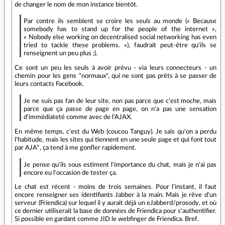
de changer le nom de mon instance bientôt.
Par contre ils semblent se croire les seuls au monde (« Because
somebody has to stand up for the people of the internet »,
« Nobody else working on decentralised social networking has even
tried to tackle these problems. »), faudrait peut-être qu'ils se
renseignent un peu plus ;).
Ce sont un peu les seuls à avoir prévu - via leurs connecteurs - un
chemin pour les gens "normaux", qui ne sont pas prêts à se passer de
leurs contacts Facebook.
Je ne suis pas fan de leur site, non pas parce que c'est moche, mais
parce que ça passe de page en page, on n'a pas une sensation
d'immédiateté comme avec de l'AJAX.
En même temps, c'est du Web (coucou Tanguy). Je sais qu'on a perdu
l'habitude, mais les sites qui tiennent en une seule page et qui font tout
par AJA*, ça tend à me gonfler rapidement.
Je pense qu'ils sous estiment l'importance du chat, mais je n'ai pas
encore eu l'occasion de tester ça.
Le chat est récent - moins de trois semaines. Pour l'instant, il faut
encore renseigner ses identifiants Jabber à la main. Mais je rêve d'un
serveur (Friendica) sur lequel il y aurait déjà un eJabberd/prosody, et où
ce dernier utiliserait la base de données de Friendica pour s'authentifier.
Si possible en gardant comme JID le webfinger de Friendica. Bref.