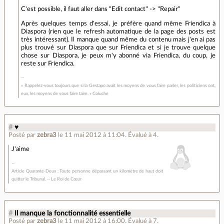
C'est possible, il faut aller dans "Edit contact" -> "Repair"
Après quelques temps d'essai, je préfère quand même Friendica à
Diaspora (rien que le refresh automatique de la page des posts est
très intéressant). Il manque quand même du contenu mais j'en ai pas
plus trouvé sur Diaspora que sur Friendica et si je trouve quelque
chose sur Diaspora, je peux m'y abonné via Friendica, du coup, je
reste sur Friendica.
« Rappelez-vous toujours que si la Gestapo avait les moyens de vous faire parler, les politiciens ont,
eux, les moyens de vous faire taire. » Coluche
#
♥
Posté par
zebra3
le 11 mai 2012 à 11:04
.
Évalué à
4
.
J'aime
Article Quarante-Deux : Toute personne dépassant un kilomètre de haut doit
quitter le Tribunal. -- Le Roi de Cœur
#
Il manque la fonctionnalité essentielle
Posté par
zebra3
le 11 mai 2012 à 16:00
.
Évalué à
7
.