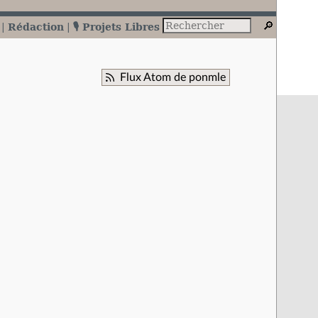
Rédaction
🎙️ Projets Libres
Flux Atom de ponmle