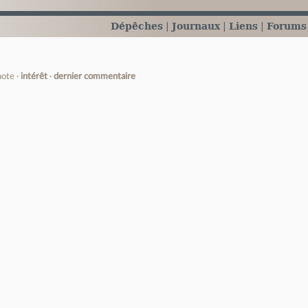
Dépêches
Journaux
Liens
Forums
note
intérêt
dernier commentaire
e