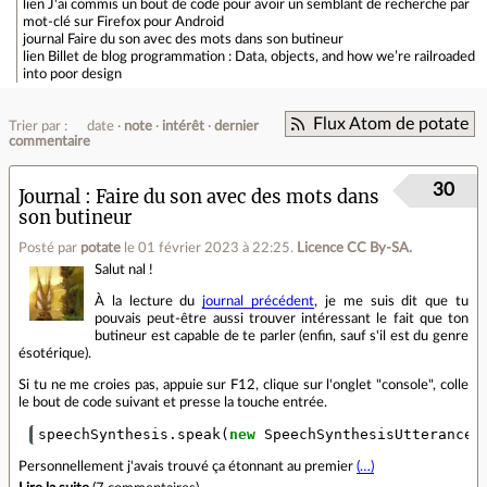
lien
J'ai commis un bout de code pour avoir un semblant de recherche par
mot-clé sur Firefox pour Android
journal
Faire du son avec des mots dans son butineur
lien
Billet de blog programmation : Data, objects, and how we’re railroaded
into poor design
Flux Atom de potate
Trier par :
date
note
intérêt
dernier
commentaire
30
Journal
Faire du son avec des mots dans
son butineur
Posté par
potate
le 01 février 2023 à 22:25
.
Licence CC By‑SA.
Salut nal !
À la lecture du
journal précédent
, je me suis dit que tu
pouvais peut-être aussi trouver intéressant le fait que ton
butineur est capable de te parler (enfin, sauf s'il est du genre
ésotérique).
Si tu ne me croies pas, appuie sur F12, clique sur l'onglet "console", colle
le bout de code suivant et presse la touche entrée.
speechSynthesis
.
speak
(
new
SpeechSynthesisUtterance
(
Personnellement j'avais trouvé ça étonnant au premier
(…)