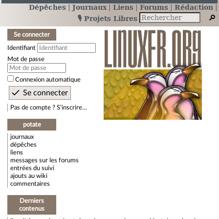
Dépêches
Journaux
Liens
Forums
Rédaction
🎙️ Projets Libres
Se connecter
Identifiant
Mot de passe
Connexion automatique
Pas de compte ? S’inscrire…
potate
journaux
dépêches
liens
messages sur les forums
entrées du suivi
ajouts au wiki
commentaires
Derniers
contenus