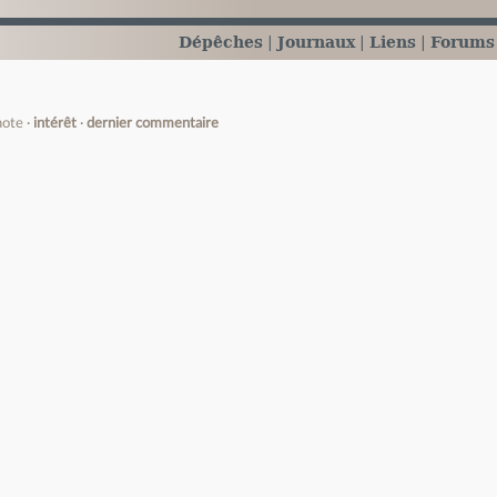
Dépêches
Journaux
Liens
Forums
note
intérêt
dernier commentaire
e