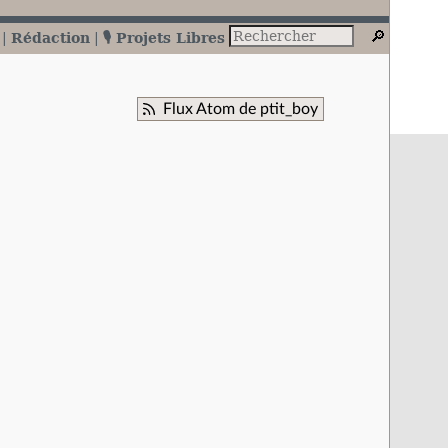
Rédaction
🎙️ Projets Libres
Flux Atom de ptit_boy