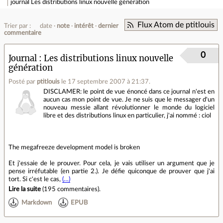
journal
Les distributions linux nouvelle génération
Flux Atom de ptitlouis
Trier par :
date
note
intérêt
dernier
commentaire
0
Journal
Les distributions linux nouvelle
génération
Posté par
ptitlouis
le 17 septembre 2007 à 21:37
.
DISCLAMER: le point de vue énoncé dans ce journal n'est en
aucun cas mon point de vue. Je ne suis que le messager d'un
nouveau messie allant révolutionner le monde du logiciel
libre et des distributions linux en particulier, j'ai nommé : ciol
The megafreeze development model is broken
Et j'essaie de le prouver. Pour cela, je vais utiliser un argument que je
pense irréfutable (en partie 2.). Je défie quiconque de prouver que j'ai
tort. Si c'est le cas,
(…)
Lire la suite
(
195 commentaires
).
Markdown
EPUB