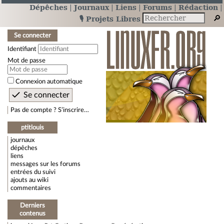
Dépêches
Journaux
Liens
Forums
Rédaction
🎙️ Projets Libres
Se connecter
Identifiant
Mot de passe
Connexion automatique
Pas de compte ? S’inscrire…
ptitlouis
journaux
dépêches
liens
messages sur les forums
entrées du suivi
ajouts au wiki
commentaires
Derniers
contenus