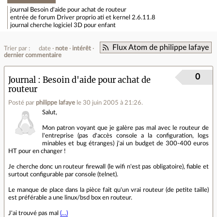
journal
Besoin d'aide pour achat de routeur
entrée de forum
Driver proprio ati et kernel 2.6.11.8
journal
cherche logiciel 3D pour enfant
Flux Atom de philippe lafaye
Trier par :
date
note
intérêt
dernier commentaire
0
Journal
Besoin d'aide pour achat de
routeur
Posté par
philippe lafaye
le 30 juin 2005 à 21:26
.
Salut,
Mon patron voyant que je galère pas mal avec le routeur de
l'entreprise (pas d'accès console a la configuration, logs
minables et bug étranges) j'ai un budget de 300-400 euros
HT pour en changer !
Je cherche donc un routeur firewall (le wifi n'est pas obligatoire), fiable et
surtout configurable par console (telnet).
Le manque de place dans la pièce fait qu'un vrai routeur (de petite taille)
est préférable a une linux/bsd box en routeur.
J'ai trouvé pas mal
(…)