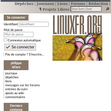
Dépêches
Journaux
Liens
Forums
Rédaction
🎙️ Projets Libres
Se connecter
Identifiant
Mot de passe
Connexion automatique
Pas de compte ? S’inscrire…
philippe
lafaye
journaux
dépêches
liens
messages sur les forums
entrées du suivi
ajouts au wiki
commentaires
Derniers
contenus