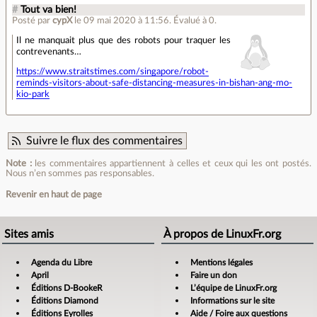
#
Tout va bien!
Posté par
cypX
le 09 mai 2020 à 11:56
.
Évalué à
0
.
Il ne manquait plus que des robots pour traquer les
contrevenants…
https://www.straitstimes.com/singapore/robot-
reminds-visitors-about-safe-distancing-measures-in-bishan-ang-mo-
kio-park
Suivre le flux des commentaires
Note :
les commentaires appartiennent à celles et ceux qui les ont postés.
Nous n’en sommes pas responsables.
Revenir en haut de page
Sites amis
À propos de LinuxFr.org
Agenda du Libre
Mentions légales
April
Faire un don
Éditions D-BookeR
L’équipe de LinuxFr.org
Éditions Diamond
Informations sur le site
Éditions Eyrolles
Aide / Foire aux questions