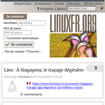
Dépêches
Journaux
Liens
Forums
Rédaction
🎙️ Projets Libres
Se connecter
Identifiant
Mot de passe
Connexion automatique
Pas de compte ? S’inscrire…
3
Lien
À Singapour, le traçage dégénère
Posté par
refreketu
le 07 mai 2020 à 18:10
.
https://www.letemps.ch/economie/singapour-
tracage-app-degenere-surveillance-masse
(
1 commentaire
).