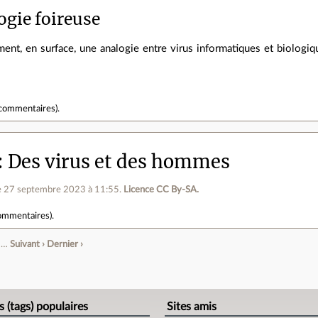
ogie foireuse
ement, en surface, une analogie entre virus informatiques et biologiq
commentaires
).
Des virus et des hommes
e 27 septembre 2023 à 11:55
.
Licence CC By‑SA.
ommentaires
).
…
Suivant ›
Dernier ›
e
s (tags) populaires
Sites amis