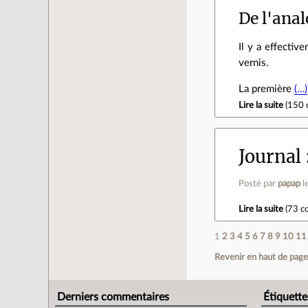
De l'anal
Il y a effectiv
vernis.
La première
(…)
Lire la suite
(
150 
Journal
Posté par
papap
l
Lire la suite
(
73 c
1
2
3
4
5
6
7
8
9
10
11
Revenir en haut de pag
Derniers commentaires
Étiquette