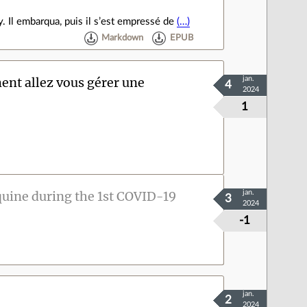
. Il embarqua, puis il s’est empressé de
(…)
Markdown
EPUB
nt allez vous gérer une
jan.
4
2024
1
uine during the 1st COVID-19
jan.
3
2024
-1
jan.
2
2024