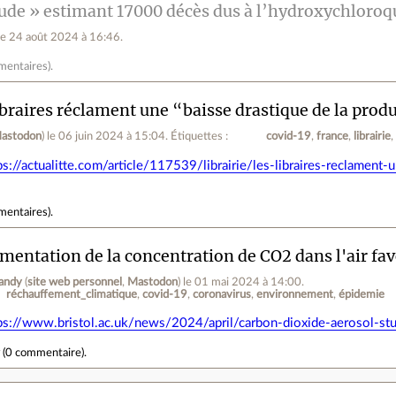
tude » estimant 17000 décès dus à l’hydroxychloroqu
le 24 août 2024 à 16:46
.
mentaires
).
ibraires réclament une “baisse drastique de la produ
astodon
)
le 06 juin 2024 à 15:04
.
Étiquettes :
covid-19
france
librairie
ps://actualitte.com/article/117539/librairie/les-libraires-reclament
mentaires
).
mentation de la concentration de CO2 dans l'air fav
andy
(
site web personnel
,
Mastodon
)
le 01 mai 2024 à 14:00
.
réchauffement_climatique
covid-19
coronavirus
environnement
épidemie
ps://www.bristol.ac.uk/news/2024/april/carbon-dioxide-aerosol-st
r
(
0 commentaire
).