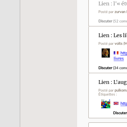
Lien
l'« é
Posté par
zurvan
Discuter
(
52 com
Lien
Les l
Posté par
volts
(
M
htt
livres
Discuter
(
34 com
Lien
L'aug
Posté par
pulkom
Étiquettes :
htt
Discute