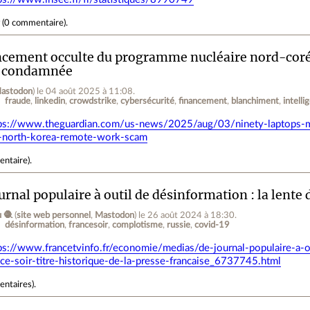
r
(
0 commentaire
).
cement occulte du programme nucléaire nord-coré
e condamnée
astodon
)
le 04 août 2025 à 11:08
.
fraude
linkedin
crowdstrike
cybersécurité
financement
blanchiment
intelli
ps://www.theguardian.com/us-news/2025/aug/03/ninety-laptops-mil
n-north-korea-remote-work-scam
entaire
).
urnal populaire à outil de désinformation : la lent
 🧶
(
site web personnel
,
Mastodon
)
le 26 août 2024 à 18:30
.
désinformation
francesoir
complotisme
russie
covid-19
ps://www.francetvinfo.fr/economie/medias/de-journal-populaire-a-o
nce-soir-titre-historique-de-la-presse-francaise_6737745.html
entaires
).