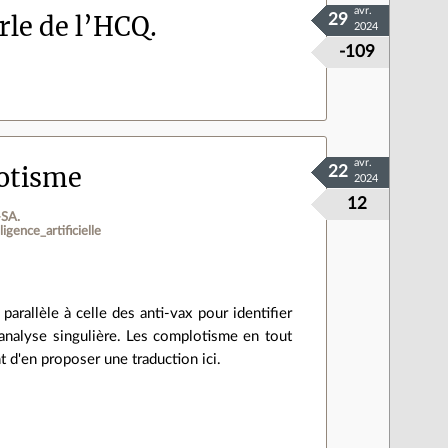
avr.
rle de l’HCQ.
29
2024
-109
avr.
lotisme
22
2024
12
‑SA.
lligence_artificielle
rallèle à celle des anti-vax pour identifier
analyse singulière. Les complotisme en tout
t d'en proposer une traduction ici.