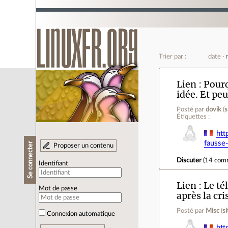
Trier par :
date
Lien
Pourq
idée. Et p
Posté par
dovik
(
s
Étiquettes :
htt
fausse
Se connecter
Proposer un contenu
Discuter
(
14 com
Identifiant
Lien
Le té
Mot de passe
après la cr
Posté par
Misc
(
s
Connexion automatique
htt