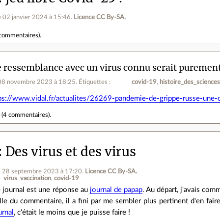
e 02 janvier 2024 à 15:46
.
Licence CC By‑SA.
commentaires
).
 ressemblance avec un virus connu serait purement
 08 novembre 2023 à 18:25
.
Étiquettes :
covid-19
histoire_des_science
ps://www.vidal.fr/actualites/26269-pandemie-de-grippe-russe-une-c
r
(
4 commentaires
).
Des virus et des virus
e 28 septembre 2023 à 17:20
.
Licence CC By‑SA.
virus
vaccination
covid-19
 journal est une réponse au
journal de papap
. Au départ, j'avais co
ille du commentaire, il a fini par me sembler plus pertinent d'en fai
urnal
, c'était le moins que je puisse faire !