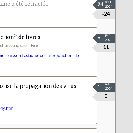
ine a été rétractée
août
24
2024
-24
ction” de livres
juin
6
2024
strasbourg
salon
livre
11
-une-baisse-drastique-de-la-production-de-
orise la propagation des virus
mai
1
2024
0
udy.html