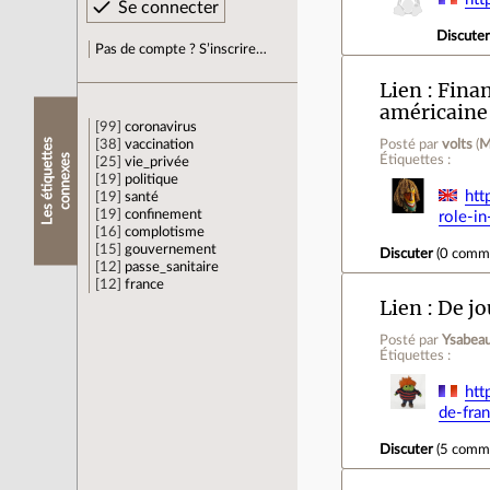
Discute
Pas de compte ? S’inscrire…
Lien
Finan
américain
99
coronavirus
L
e
s
é
t
i
q
u
e
t
e
s
c
o
n
n
e
x
e
Posté par
volts
(
M
38
vaccination
t
s
Étiquettes :
25
vie_privée
19
politique
htt
19
santé
19
confinement
role-i
16
complotisme
15
gouvernement
Discuter
(
0 comm
12
passe_sanitaire
12
france
Lien
De jo
Posté par
Ysabeau
Étiquettes :
htt
de-fra
Discuter
(
5 comm