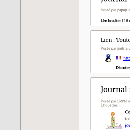
Posté par
papap
l
Lire la suite
(
118 
Lien
Toute
Posté par
jseb
le
htt
Discute
Journal
Posté par
Liorel
l
Étiquettes :
Ce
ta
jo