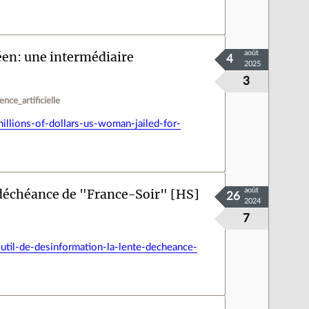
en: une intermédiaire
août
4
2025
3
gence_artificielle
lions-of-dollars-us-woman-jailed-for-
e déchéance de "France-Soir" [HS]
août
26
2024
7
util-de-desinformation-la-lente-decheance-