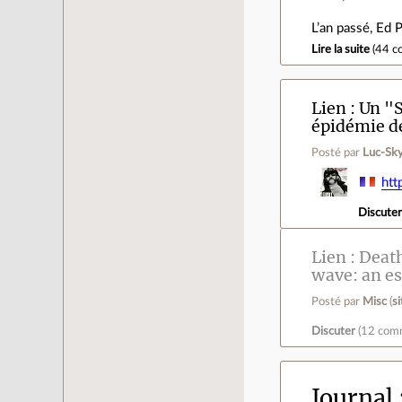
L’an passé, Ed 
Lire la suite
(
44 c
Lien
Un "S
épidémie de
Posté par
Luc-Sk
htt
Discute
Lien
Death
wave: an e
Posté par
Misc
(
s
Discuter
(
12 com
Journal