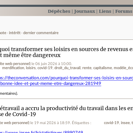
Dépêches
Journaux
Liens
Forums
note
intérêt
dernier commentaire
uoi transformer ses loisirs en sources de revenus e
eut même être dangereux
ite web personnel
)
le 06 juin 2026 à 10:00
.
merdification
loisirs
covid-19
droit_du_travail
rente
capitalisme
modèle_éc
ps://theconversation.com/pourquoi-transformer-ses-loisirs-en-sour
-bonne-idee-et-peut-meme-etre-dangereux-281949
mentaires
).
létravail a accru la productivité du travail dans les 
ise de Covid-19
ite web personnel
)
le 19 mai 2026 à 18:59
.
Étiquettes :
covid-19
insee
ps://www.insee.fr/fr/statistiques/8990749