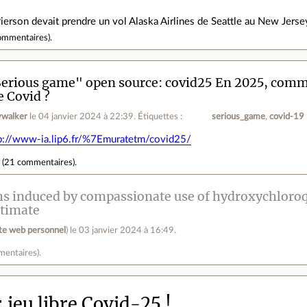
Pierson devait prendre un vol Alaska Airlines de Seattle au New Jersey
ommentaires
).
erious game" open source: covid25 En 2025, comme
 Covid ?
ywalker
le 04 janvier 2024 à 22:39
.
Étiquettes :
serious_game
covid-19
p://www-ia.lip6.fr/%7Emuratetm/covid25/
r
(
21 commentaires
).
s induced by compassionate use of hydroxychloroq
stimate
ite web personnel
)
le 03 janvier 2024 à 16:49
.
mentaires
).
jeu libre Covid-25 !