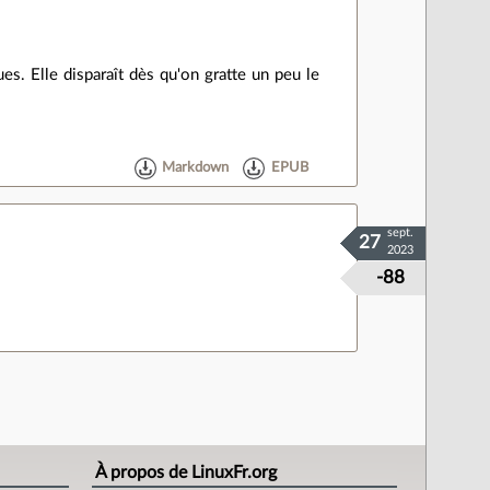
ues. Elle disparaît dès qu'on gratte un peu le
Markdown
EPUB
sept.
27
2023
-88
À propos de LinuxFr.org