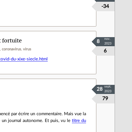
-34
 fortuite
nov.
8
2023
s
coronavirus
virus
6
ovid-du-xixe-siecle.html
sept.
28
2023
79
mmencé par écrire un commentaire. Mais vue la
re un journal autonome. Et puis, vu le
titre du