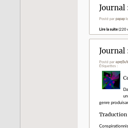
Journal
Posté par
papap
l
Lire la suite
(
220 
Journal
Posté par
ǝpɐ
Étiquettes :
C
D
un
genre produisan
Traduction
Conspirationnis