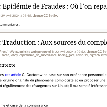
Epidémie de Fraudes : Où l’on repa
e 29 avril 2024 à 08:45
.
Licence CC By‑SA.
commentaires
).
Traduction : Aux sources du comp
ןƃu∀ nǝıɥʇʇɐW-ǝɹɹǝıԀ
(
site web personnel
)
le 22 avril 2024 à 09:52
.
Licence CC By
santé
lobby
capitalisme_de_surveillance
boeing_gate
covid-19
bigtech
inte
ontexte
ans
cet article
C. Doctorow se base sur son expérience personnelle pa
e origine originale du phénomène complotiste et en proposer une 
t régulièrement des résurgences sur Linuxfr, il m'a semblé intéressan
me et crise de la connaissance