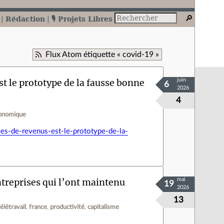
Rédaction
🎙️ Projets Libres
Flux Atom étiquette « covid-19 »
st le prototype de la fausse bonne
juin
6
2026
4
onomique
ces-de-revenus-est-le-prototype-de-la-
entreprises qui l’ont maintenu
mai
19
2026
13
télétravail
france
productivité
capitalisme