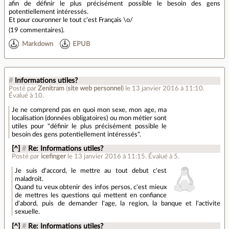
afin de définir le plus précisément possible le besoin des gens
potentiellement intéressés.
Et pour couronner le tout c'est Français \o/
(
19 commentaires
).
Markdown
EPUB
#
Informations utiles?
Posté par
Zenitram
(
site web personnel
)
le 13 janvier 2016 à 11:10
.
Évalué à
10
.
Je ne comprend pas en quoi mon sexe, mon age, ma
localisation (données obligatoires) ou mon métier sont
utiles pour "définir le plus précisément possible le
besoin des gens potentiellement intéressés".
[^]
#
Re: Informations utiles?
Posté par
icefinger
le 13 janvier 2016 à 11:15
.
Évalué à
5
.
Je suis d'accord, le mettre au tout debut c'est
maladroit.
Quand tu veux obtenir des infos persos, c'est mieux
de mettres les questions qui mettent en confiance
d'abord, puis de demander l'age, la region, la banque et l'activite
sexuelle.
[^]
#
Re: Informations utiles?