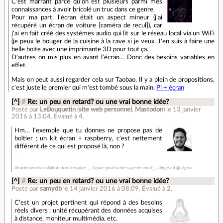
C'est marrant parce qu'on est plusieurs parmi mes
connaissances à avoir bricolé un truc dans ce genre.
Pour ma part, l'écran était un aspect mineur (j'ai
récupéré un écran de voiture [caméra de recul]), car
j'ai en fait créé des systèmes audio qui lit sur le réseau local via un WiFi
(je peux le bouger de la cuisine à la cave si je veux. J'en suis à faire une
belle boite avec une imprimante 3D pour tout ça.
D'autres on mis plus en avant l'écran… Donc des besoins variables en
effet.
Mais on peut aussi regarder cela sur Taobao. Il y a plein de propositions,
c'est juste le premier qui m'est tombé sous la main.
Pi + écran
[^]
#
Re: un peu en retard? ou une vrai bonne idée?
Posté par
LeBouquetin
(
site web personnel
,
Mastodon
)
le 13 janvier
2016 à 13:04
.
Évalué à
4
.
Hm… l'exemple que tu donnes ne propose pas de
boîtier ; un kit écran + raspberry, c'est nettement
différent de ce qui est proposé là, non ?
#tracim pour la collaboration d'équipe __ #galae pour la messagerie email __ dirigeant @ algoo
[^]
#
Re: un peu en retard? ou une vrai bonne idée?
Posté par
samydb
le 14 janvier 2016 à 08:09
.
Évalué à
2
.
C'est un projet pertinent qui répond à des besoins
réels divers : unité récupérant des données acquises
à distance, moniteur multimédia, etc.