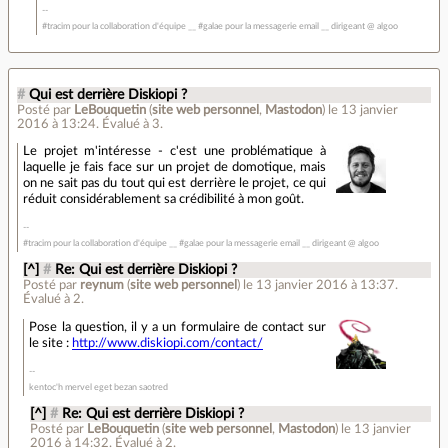
#tracim pour la collaboration d'équipe __ #galae pour la messagerie email __ dirigeant @ algoo
#
Qui est derrière Diskiopi ?
Posté par
LeBouquetin
(
site web personnel
,
Mastodon
)
le 13 janvier
2016 à 13:24
.
Évalué à
3
.
Le projet m'intéresse - c'est une problématique à
laquelle je fais face sur un projet de domotique, mais
on ne sait pas du tout qui est derrière le projet, ce qui
réduit considérablement sa crédibilité à mon goût.
#tracim pour la collaboration d'équipe __ #galae pour la messagerie email __ dirigeant @ algoo
[^]
#
Re: Qui est derrière Diskiopi ?
Posté par
reynum
(
site web personnel
)
le 13 janvier 2016 à 13:37
.
Évalué à
2
.
Pose la question, il y a un formulaire de contact sur
le site :
http://www.diskiopi.com/contact/
kentoc'h mervel eget bezan saotred
[^]
#
Re: Qui est derrière Diskiopi ?
Posté par
LeBouquetin
(
site web personnel
,
Mastodon
)
le 13 janvier
2016 à 14:32
.
Évalué à
2
.