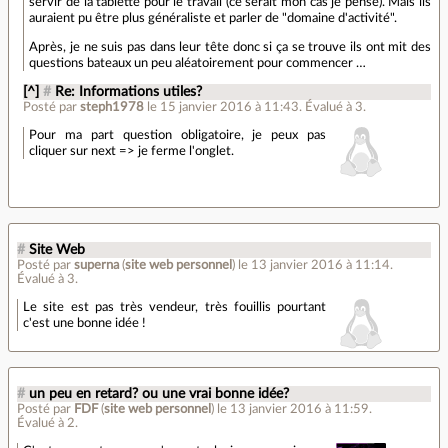
servir de la tablette pour le travail (ce serait mon cas je pense). Mais ils
auraient pu être plus généraliste et parler de "domaine d'activité".
Après, je ne suis pas dans leur tête donc si ça se trouve ils ont mit des
questions bateaux un peu aléatoirement pour commencer …
[^]
#
Re: Informations utiles?
Posté par
steph1978
le 15 janvier 2016 à 11:43
.
Évalué à
3
.
Pour ma part question obligatoire, je peux pas
cliquer sur next => je ferme l'onglet.
#
Site Web
Posté par
superna
(
site web personnel
)
le 13 janvier 2016 à 11:14
.
Évalué à
3
.
Le site est pas très vendeur, très fouillis pourtant
c'est une bonne idée !
#
un peu en retard? ou une vrai bonne idée?
Posté par
FDF
(
site web personnel
)
le 13 janvier 2016 à 11:59
.
Évalué à
2
.