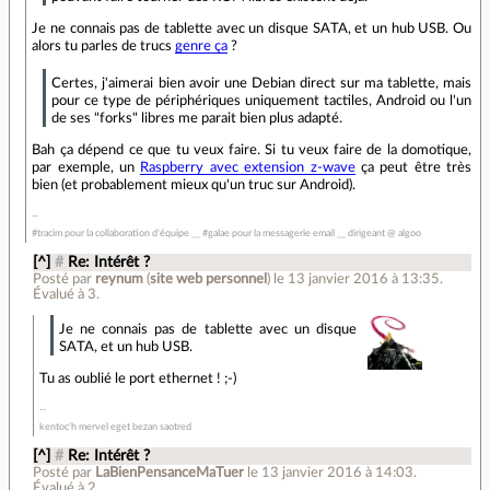
Je ne connais pas de tablette avec un disque SATA, et un hub USB. Ou
alors tu parles de trucs
genre ça
?
Certes, j'aimerai bien avoir une Debian direct sur ma tablette, mais
pour ce type de périphériques uniquement tactiles, Android ou l'un
de ses "forks" libres me parait bien plus adapté.
Bah ça dépend ce que tu veux faire. Si tu veux faire de la domotique,
par exemple, un
Raspberry avec extension z-wave
ça peut être très
bien (et probablement mieux qu'un truc sur Android).
#tracim pour la collaboration d'équipe __ #galae pour la messagerie email __ dirigeant @ algoo
[^]
#
Re: Intérêt ?
Posté par
reynum
(
site web personnel
)
le 13 janvier 2016 à 13:35
.
Évalué à
3
.
Je ne connais pas de tablette avec un disque
SATA, et un hub USB.
Tu as oublié le port ethernet ! ;-)
kentoc'h mervel eget bezan saotred
[^]
#
Re: Intérêt ?
Posté par
LaBienPensanceMaTuer
le 13 janvier 2016 à 14:03
.
Évalué à
2
.