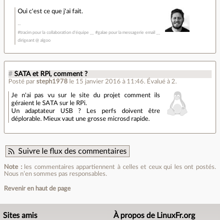
Oui c'est ce que j'ai fait.
#tracim pour la collaboration d'équipe __ #galae pour la messagerie email __
dirigeant @ algoo
#
SATA et RPi, comment ?
Posté par
steph1978
le 15 janvier 2016 à 11:46
.
Évalué à
2
.
Je n'ai pas vu sur le site du projet comment ils
géraient le SATA sur le RPi.
Un adaptateur USB ? Les perfs doivent être
déplorable. Mieux vaut une grosse microsd rapide.
Suivre le flux des commentaires
Note :
les commentaires appartiennent à celles et ceux qui les ont postés.
Nous n’en sommes pas responsables.
Revenir en haut de page
Sites amis
À propos de LinuxFr.org