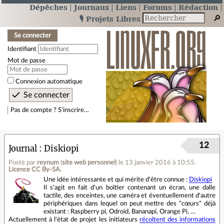
Dépêches
Journaux
Liens
Forums
Rédaction
🎙️ Projets Libres
Se connecter
Identifiant
Mot de passe
Connexion automatique
Pas de compte ? S’inscrire…
12
Journal
Diskiopi
Posté par
reynum
(
site web personnel
)
le 13 janvier 2016 à 10:55
.
Licence CC By‑SA.
Une idée intéressante et qui mérite d'être connue :
Diskiopi
Il s'agit en fait d'un boîtier contenant un écran, une dalle
tactile, des enceintes, une caméra et éventuellement d'autre
périphériques dans lequel on peut mettre des "cœurs" déjà
existant : Raspberry pi, Odroid, Bananapi, Orange Pi, …
Actuellement à l'état de projet les initiateurs
récoltent des informations