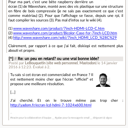
Pour ma part, c'est une bête raspberry derrière un
écran (1) de Waveshare, monté avec des vis plastique sur une structure
en fibre de bois compressée (je ne sais pas exactement ce que c'est
comme matériau) (2). Pour que l'affichage se fasse, depuis une rpi, il
faut compiler les sources (3). Pas mal d'infos sur le wiki (4).
(1)
www.waveshare.com/product/7inch-HDMI-LCD-C.htm
(2)
www.waveshare.com/product/Bicolor-Case-for-7inch-LCD.htm
(4)
http://www.waveshare.com/wiki/7inch_HDMI_LCD_%28C%29
Clairement, par rapport à ce que j'ai fait, diskiopi est nettement plus
abouti et propre.
[^]
#
Re: un peu en retard? ou une vrai bonne idée?
Posté par
LeBouquetin
(
site web personnel
,
Mastodon
)
le 14 janvier
2016 à 12:23
.
Évalué à
2
.
Tu sais si cet écran est commercialisé en France ? Il
est nettement moins cher que l'écran "officiel" et
propose une meilleure résolution.
[…]
J'ai cherché. Et on le trouve même pas trop cher :
http://yadom.fr/ecran-lcd-hdmi-7-1024x600.html
#tracim pour la collaboration d'équipe __ #galae pour la messagerie email __ dirigeant @ algoo