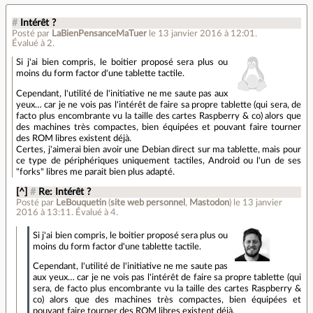
#
Intérêt ?
Posté par
LaBienPensanceMaTuer
le 13 janvier 2016 à 12:01
.
Évalué à
2
.
Si j'ai bien compris, le boitier proposé sera plus ou
moins du form factor d'une tablette tactile.
Cependant, l'utilité de l'initiative ne me saute pas aux
yeux… car je ne vois pas l'intérêt de faire sa propre tablette (qui sera, de
facto plus encombrante vu la taille des cartes Raspberry & co) alors que
des machines très compactes, bien équipées et pouvant faire tourner
des ROM libres existent déjà.
Certes, j'aimerai bien avoir une Debian direct sur ma tablette, mais pour
ce type de périphériques uniquement tactiles, Android ou l'un de ses
"forks" libres me parait bien plus adapté.
[^]
#
Re: Intérêt ?
Posté par
LeBouquetin
(
site web personnel
,
Mastodon
)
le 13 janvier
2016 à 13:11
.
Évalué à
4
.
Si j'ai bien compris, le boitier proposé sera plus ou
moins du form factor d'une tablette tactile.
Cependant, l'utilité de l'initiative ne me saute pas
aux yeux… car je ne vois pas l'intérêt de faire sa propre tablette (qui
sera, de facto plus encombrante vu la taille des cartes Raspberry &
co) alors que des machines très compactes, bien équipées et
pouvant faire tourner des ROM libres existent déjà.