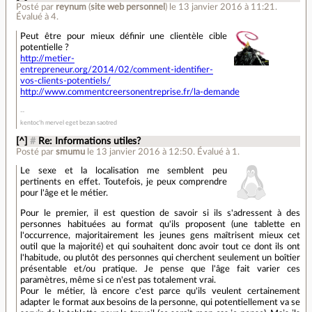
Posté par
reynum
(
site web personnel
)
le 13 janvier 2016 à 11:21
.
Évalué à
4
.
Peut être pour mieux définir une clientèle cible
potentielle ?
http://metier-
entrepreneur.org/2014/02/comment-identifier-
vos-clients-potentiels/
http://www.commentcreersonentreprise.fr/la-demande
kentoc'h mervel eget bezan saotred
[^]
#
Re: Informations utiles?
Posté par
smumu
le 13 janvier 2016 à 12:50
.
Évalué à
1
.
Le sexe et la localisation me semblent peu
pertinents en effet. Toutefois, je peux comprendre
pour l'âge et le métier.
Pour le premier, il est question de savoir si ils s'adressent à des
personnes habituées au format qu'ils proposent (une tablette en
l'occurrence, majoritairement les jeunes gens maîtrisent mieux cet
outil que la majorité) et qui souhaitent donc avoir tout ce dont ils ont
l'habitude, ou plutôt des personnes qui cherchent seulement un boîtier
présentable et/ou pratique. Je pense que l'âge fait varier ces
paramètres, même si ce n'est pas totalement vrai.
Pour le métier, là encore c'est parce qu'ils veulent certainement
adapter le format aux besoins de la personne, qui potentiellement va se