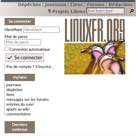
Dépêches
Journaux
Liens
Forums
Rédaction
🎙️ Projets Libres
Se connecter
Identifiant
Mot de passe
Connexion automatique
Pas de compte ? S’inscrire…
rhyhann
journaux
dépêches
liens
messages sur les forums
entrées du suivi
ajouts au wiki
commentaires
Derniers
contenus