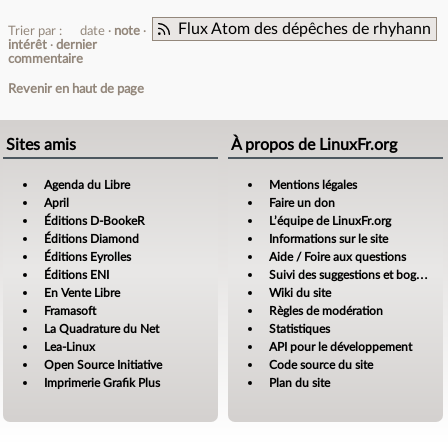
Flux Atom des dépêches de rhyhann
Trier par :
date
note
intérêt
dernier
commentaire
Revenir en haut de page
Sites amis
À propos de LinuxFr.org
Agenda du Libre
Mentions légales
April
Faire un don
Éditions D-BookeR
L’équipe de LinuxFr.org
Éditions Diamond
Informations sur le site
Éditions Eyrolles
Aide / Foire aux questions
Éditions ENI
Suivi des suggestions et bogues
En Vente Libre
Wiki du site
Framasoft
Règles de modération
La Quadrature du Net
Statistiques
Lea-Linux
API pour le développement
Open Source Initiative
Code source du site
Imprimerie Grafik Plus
Plan du site