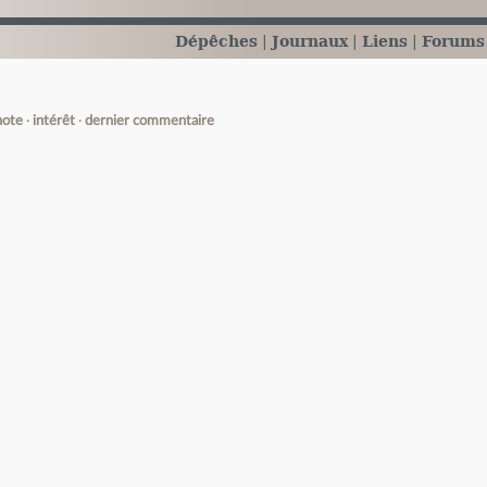
Dépêches
Journaux
Liens
Forums
note
intérêt
dernier commentaire
e