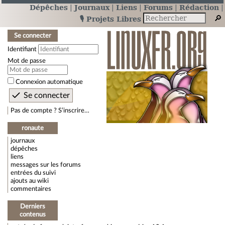
Dépêches
Journaux
Liens
Forums
Rédaction
🎙️ Projets Libres
Se connecter
Identifiant
Mot de passe
Connexion automatique
Pas de compte ? S’inscrire…
ronaute
journaux
dépêches
liens
messages sur les forums
entrées du suivi
ajouts au wiki
commentaires
Derniers
contenus