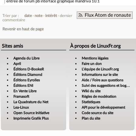
entrée de forum
pb interface graphique mandriva 10.1
Flux Atom de ronaute
Trier par :
date
note
intérêt
dernier
commentaire
Revenir en haut de page
Sites amis
À propos de LinuxFr.org
Agenda du Libre
Mentions légales
April
Faire un don
Éditions D-BookeR
L’équipe de LinuxFr.org
Éditions Diamond
Informations sur le site
Éditions Eyrolles
Aide / Foire aux questions
Éditions ENI
Suivi des suggestions et bogues
En Vente Libre
Wiki du site
Framasoft
Règles de modération
La Quadrature du Net
Statistiques
Lea-Linux
API pour le développement
Open Source Initiative
Code source du site
Imprimerie Grafik Plus
Plan du site