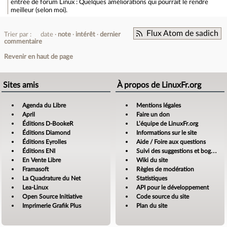
entrée de forum
Linux : Quelques améliorations qui pourrait le rendre
meilleur (selon moi).
Flux Atom de sadich
Trier par :
date
note
intérêt
dernier
commentaire
Revenir en haut de page
Sites amis
À propos de LinuxFr.org
Agenda du Libre
Mentions légales
April
Faire un don
Éditions D-BookeR
L’équipe de LinuxFr.org
Éditions Diamond
Informations sur le site
Éditions Eyrolles
Aide / Foire aux questions
Éditions ENI
Suivi des suggestions et bogues
En Vente Libre
Wiki du site
Framasoft
Règles de modération
La Quadrature du Net
Statistiques
Lea-Linux
API pour le développement
Open Source Initiative
Code source du site
Imprimerie Grafik Plus
Plan du site