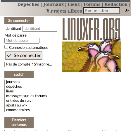
Dépêches
Journaux
Liens
Forums
Rédaction
🎙️ Projets Libres
Se connecter
Identifiant
Mot de passe
Connexion automatique
Pas de compte ? S’inscrire…
sadich
journaux
dépêches
liens
messages sur les forums
entrées du suivi
ajouts au wiki
commentaires
Derniers
contenus