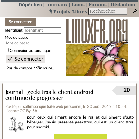
Dépêches
Journaux
Liens
Forums
Rédaction
🎙️ Projets Libres
Se connecter
Identifiant
Mot de passe
Connexion automatique
Pas de compte ? S’inscrire…
20
Journal
geekttrss le client android
continue de progresser
Posté par
saltimbanque
(
site web personnel
)
le 30 août 2019 à 10:54
.
Licence CC By‑SA.
pour ceux qui aiment encore le rss et qui aiment s'auto
héberger, j'avais présenté geekttrss, qui est un client ttrss
pour android.