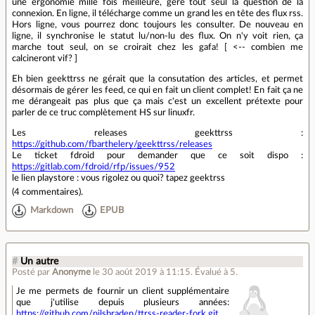
une ergonomie mille fois meilleure, gère tout seul la question de la
connexion. En ligne, il télécharge comme un grand les en tête des flux rss.
Hors ligne, vous pourrez donc toujours les consulter. De nouveau en
ligne, il synchronise le statut lu/non-lu des flux. On n'y voit rien, ça
marche tout seul, on se croirait chez les gafa! [ <-- combien me
calcineront vif? ]
Eh bien geekttrss ne gérait que la consutation des articles, et permet
désormais de gérer les feed, ce qui en fait un client complet! En fait ça ne
me dérangeait pas plus que ça mais c'est un excellent prétexte pour
parler de ce truc complètement HS sur linuxfr.
Les releases geekttrss :
https://github.com/fbarthelery/geekttrss/releases
Le ticket fdroid pour demander que ce soit dispo :
https://gitlab.com/fdroid/rfp/issues/952
le lien playstore : vous rigolez ou quoi? tapez geektrss
(
4 commentaires
).
Markdown
EPUB
#
Un autre
Posté par
Anonyme
le 30 août 2019 à 11:15
.
Évalué à
5
.
Je me permets de fournir un client supplémentaire
que j'utilise depuis plusieurs années:
https://github.com/nilsbraden/ttrss-reader-fork.git