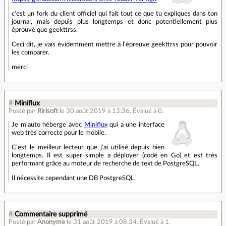
c'est un fork du client officiel qui fait tout ce que tu expliques dans ton
journal, mais depuis plus longtemps et donc potentiellement plus
éprouvé que geekttrss.
Ceci dit, je vais évidemment mettre à l'épreuve geekttrss pour pouvoir
les comparer.
merci
#
Miniflux
Posté par
Ririsoft
le 30 août 2019 à 13:36
.
Évalué à
0
.
Je m'auto héberge avec
Miniflux
qui a une interface
web très correcte pour le mobile.
C'est le meilleur lecteur que j'ai utilisé depuis bien
longtemps. Il est super simple a déployer (codé en Go) et est très
performant grâce au moteur de recherche de text de PostgreSQL.
Il nécessite cependant une DB PostgreSQL.
#
Commentaire supprimé
Posté par
Anonyme
le 31 août 2019 à 08:34
.
Évalué à
1
.