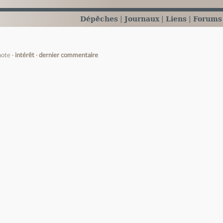
Dépêches
Journaux
Liens
Forums
note
intérêt
dernier commentaire
e