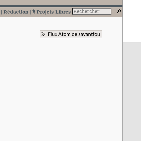
Rédaction
🎙️ Projets Libres
Flux Atom de savantfou